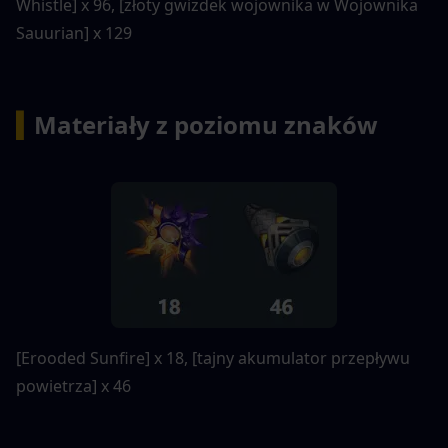
Whistle] x 96, [złoty gwizdek wojownika w Wojownika 
Sauurian] x 129
▍
Materiały z poziomu znaków
[Erooded Sunfire] x 18, [tajny akumulator przepływu 
powietrza] x 46