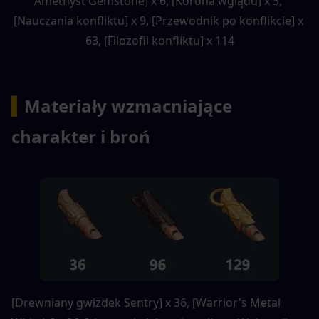
Amethyst Gemstone] x 6, [Korona wglądu] x 3, 
[Nauczania konfliktu] x 9, [Przewodnik po konflikcie] x 
63, [Filozofii konfliktu] x 114
▍
Materiały wzmacniające 
charakter i broń
[Drewniany gwizdek Sentry] x 36, [Warrior's Metal 