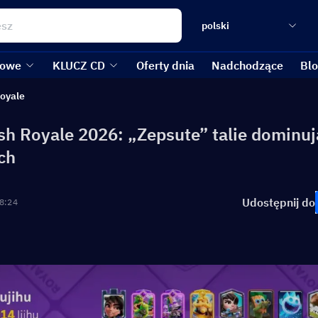
polski
kowe
KLUCZ CD
Oferty dnia
Nadchodzące
Bl
Royale
sh Royale 2026: „Zepsute” talie dominu
ch
Udostępnij do
8:24