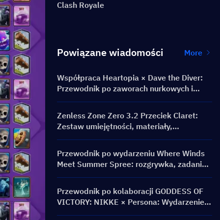
Clash Royale
Powiązane wiadomości
More
Współpraca Heartopia × Dave the Diver:
Przewodnik po zaworach nurkowych i
nagrodach
Zenless Zone Zero 3.2 Przeciek Claret:
Zestaw umiejętności, materiały,
sygnaturowy Silnik W i Kino Umysłu
Przewodnik po wydarzeniu Where Winds
Meet Summer Spree: rozgrywka, zadania i
nagrody
Przewodnik po kolaboracji GODDESS OF
VICTORY: NIKKE × Persona: Wydarzenie
PERSONA ON FRONTLINE, postacie,