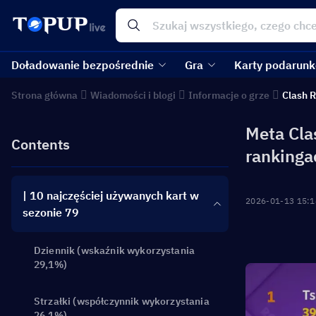
Doładowanie bezpośrednie
Gra
Karty podarun
Strona główna
Wiadomości i blogi
Informacje o grze
Clash 
Meta Cla
Contents
rankinga
| 10 najczęściej używanych kart w
2026-01-13 15:1
sezonie 79
Dziennik (wskaźnik wykorzystania
29,1%)
Strzałki (współczynnik wykorzystania
26,1%)