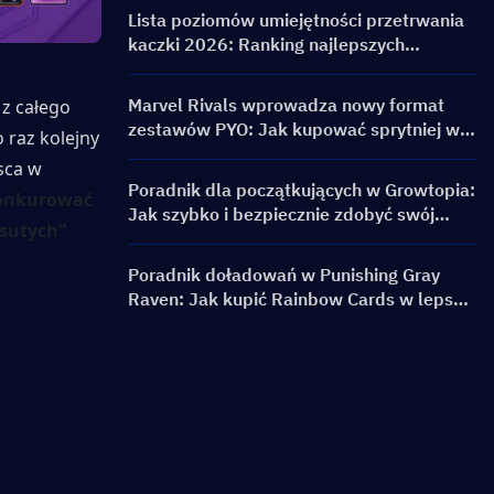
banery i nagrody
Lista poziomów umiejętności przetrwania
kaczki 2026: Ranking najlepszych
umiejętności i przewodnik po buildach
Marvel Rivals wprowadza nowy format
z całego 
zestawów PYO: Jak kupować sprytniej w
raz kolejny 
aktualizacji sklepu sezonu 9.5
ca w 
Poradnik dla początkujących w Growtopia:
onkurować 
Jak szybko i bezpiecznie zdobyć swój
sutych” 
pierwszy World Lock
Poradnik doładowań w Punishing Gray
Raven: Jak kupić Rainbow Cards w lepszej
cenie?