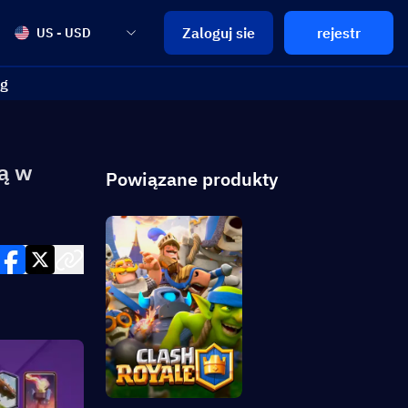
Zaloguj sie
rejestr
US - USD
og
ją w
Powiązane produkty