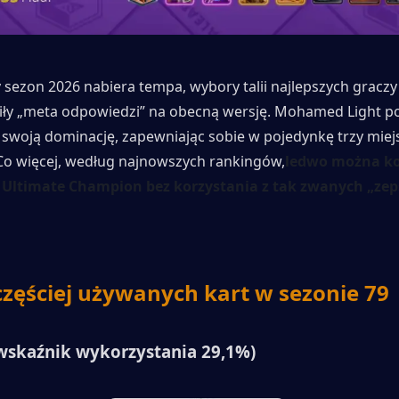
sezon 2026 nabiera tempa, wybory talii najlepszych graczy 
iły „meta odpowiedzi” na obecną wersję. Mohamed Light po 
swoją dominację, zapewniając sobie w pojedynkę trzy miejs
Co więcej, według najnowszych rankingów,
ledwo można k
 Ultimate Champion bez korzystania z tak zwanych „zep
częściej używanych kart w sezonie 79
wskaźnik wykorzystania 29,1%)