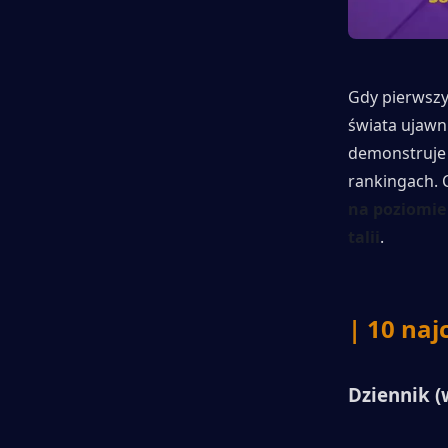
Electro Spirit (wskaźnik wykorzystania
11,9%)
Gdy pierwszy 
Bohater Muszkieter (Wskaźnik
świata ujawn
wykorzystania 10,2%)
demonstruje 
rankingach. 
| Polecane meta decki
na poziomie
talii
.
| System żołnierzy wieżowych
| 10 naj
Dziennik (