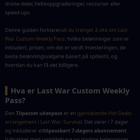
drone-deler, helteoppgraderinger, ressurser eller 
speed-ups.
Denne guiden forklarer
alt du trenger å vite om Last 
War Custom Weekly Pass
: hvilke belønninger som er 
inkludert, prisen, om det er verdt investeringen, de 
beste belønningsvalgene basert på spillestil, og 
hvordan du kan få det billigere.
▍
Hva er Last War Custom Weekly 
Pass?
Den 
Tilpasset ukespass
 er en 
gjentakende Hot Deals-
arrangement i Last War: Survival
. Det varer i 7 dager 
og inkluderer et
tilpassbart 7-dagers abonnement
fullpakket med umiddelbare og daglige belønninger.