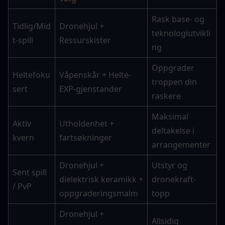
Rask base- og 
Tidlig/Mid
Dronehjul + 
teknologiutvikli
t-spill
Ressurskister
ng
Oppgrader 
Heltefoku
Våpenskår + Helte-
troppen din 
sert
EXP-gjenstander
raskere
Maksimal 
Aktiv 
Utholdenhet + 
deltakelse i 
kvern
fartsøkninger
arrangementer
Dronehjul + 
Utstyr og 
Sent spill 
dielektrisk keramikk + 
dronekraft-
/ PvP
oppgraderingsmalm
topp
Dronehjul + 
Allsidig 