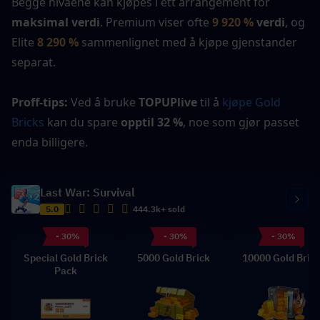
Begge nivåene kan kjøpes i ett arrangement for 
maksimal verdi
. Premium viser ofte 
9 920 %
 verdi
, og 
Elite 
8 290 %
sammenlignet med å kjøpe gjenstander 
separat.
Proff-tips:
 Ved å bruke 
TOPUPlive
 til å 
kjøpe Gold 
Bricks
 kan du spare 
opptil 32 %
, noe som gjør passet 
enda billigere.
Last War: Survival
5.0
444.3k+ sold
- 30%
- 30%
- 30%
Special Gold Brick
5000 Gold Brick
10000 Gold Bric
Pack