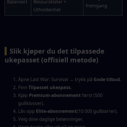
Balansert
Ressurskister + 
fremgang
Utholdenhet
▍
Slik kjøper du det tilpassede 
ukepasset (offisiell metode)
Åpne Last War: Survival → trykk på 
Gode tilbud
.
Finn 
Tilpasset ukespass
.
Kjøp 
Premium-abonnement
 først (500 
gullklosser).
Lås opp 
Elite-abonnement
(10 000 gullbarrer).
Velg dine daglige belønninger.