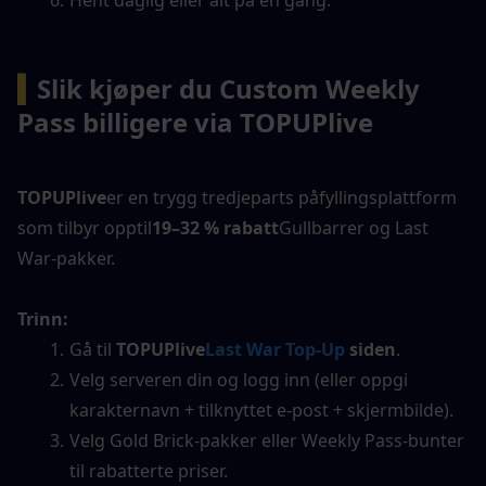
Hent daglig eller alt på en gang.
▍
Slik kjøper du Custom Weekly 
Pass billigere via TOPUPlive
TOPUPlive
er en trygg tredjeparts påfyllingsplattform 
som tilbyr opptil
19–32 % rabatt
Gullbarrer og Last 
War-pakker.
Trinn:
Gå til 
TOPUPlive
Last War Top-Up
 siden
.
Velg serveren din og logg inn (eller oppgi 
karakternavn + tilknyttet e-post + skjermbilde).
Velg Gold Brick-pakker eller Weekly Pass-bunter 
til rabatterte priser.