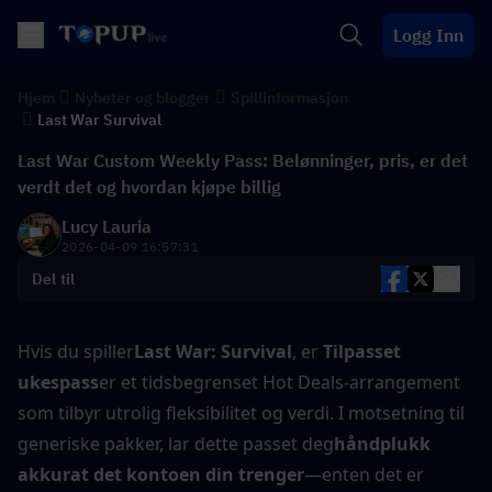
Logg Inn
Hjem
Nyheter og blogger
Spillinformasjon
Last War Survival
Last War Custom Weekly Pass: Belønninger, pris, er det
verdt det og hvordan kjøpe billig
Lucy Lauria
2026-04-09 16:57:31
Del til
Hvis du spiller
Last War: Survival
, er 
Tilpasset 
ukespass
er et tidsbegrenset Hot Deals-arrangement 
som tilbyr utrolig fleksibilitet og verdi. I motsetning til 
generiske pakker, lar dette passet deg
håndplukk 
akkurat det kontoen din trenger
—enten det er 