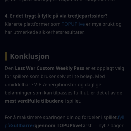
4. Er det trygt å fylle på via tredjepartssider?
Klarerte plattformer som
 TOPUPlive 
er mye brukt og 
har utmerkede sikkerhetsresultater.
▍
Konklusjon
Den 
Last War Custom Weekly Pass
 er et opplagt valg 
for spillere som bruker selv et lite beløp. Med 
umiddelbare VIP-/energibooster og daglige 
belønninger som kan tilpasses fullt ut, er det et av de 
mest verdifulle tilbudene
 i spillet.
For å maksimere sparingen din og fordeler i spillet,
fyll 
på
Gullbarrer
gjennom TOPUPlive
først — nyt 7 dager 