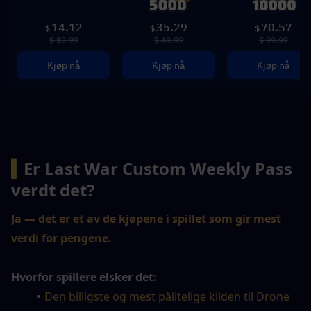
14.12
35.29
70.57
$
$
$
$ 19.99
$ 49.99
$ 99.99
Kjøp nå
Kjøp nå
Kjøp nå
▍
Er Last War Custom Weekly Pass 
verdt det?
Ja — det er et av de kjøpene i spillet som gir mest 
verdi for pengene.
Hvorfor spillere elsker det:
Den billigste og mest pålitelige kilden til Drone 