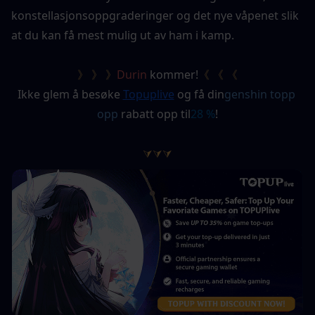
konstellasjonsoppgraderinger og det nye våpenet slik 
at du kan få mest mulig ut av ham i kamp.
》 》 》
Durin
 kommer!
《 《 《
Ikke glem å besøke
Topuplive
og få din
genshin topp 
opp
 rabatt opp til
28 %
!
⮛⮛⮛