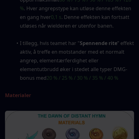
%
. Hver angrepstype kan utløse denne effekten 
en gang hver
0,1 s
. Denne effekten kan fortsatt 
utløses når wielderen er utenfor banen.
I tillegg, hvis teamet har "
Spennende rite
” effekt 
aktiv, å treffe en motstander med et normalt 
angrep, elementærferdighet eller 
elementutbrudd øker i stedet alle typer DMG-
bonus med
20 % / 25 % / 30 % / 35 % / 40 %
Materialer