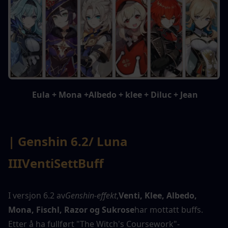
 Eula + Mona +Albedo + klee + Diluc + Jean
| Genshin 6.2
/ Luna 
III
Venti
Sett
Buff
I versjon 6.2 av
Genshin-effekt
,
Venti, Klee, Albedo, 
Mona, Fischl, Razor og Sukrose
har mottatt buffs. 
Etter å ha fullført "The Witch's Coursework"-