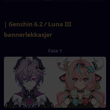
| Genshin 6.2 / Luna III 
bannerlekkasjer
Fase 1