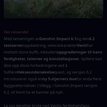
Hei reisende!
Med lanseringen av
Genshin Impact 6.1
og den
6.2 
testserver
oppdatering, veterankarakter
Venti
har 
mottatt store buffs, inkludert
oppgraderinger til hans 
ferdigheter, talenter og konstellasjoner
. Spillere kan 
låse opp disse forbedringene ved å 
fullføre
Hekseundersøkelse
quest, og versjon 6.2 
introduserer også en
ny 5-stjerners bue
for enda flere 
byggealternativer. I tillegg, i Genshin Impact versjon 
6.2, vil Venti ha et banner på nytt.
La oss deretter bryte ned Ventis ferdighetsfans, 