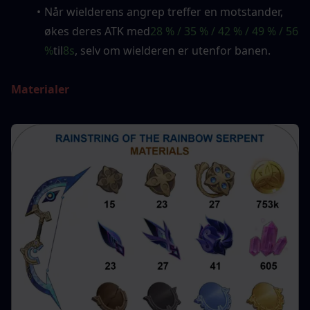
Når wielderens angrep treffer en motstander, 
økes deres ATK med
28 % / 35 % / 42 % / 49 % / 56 
%
til
8s
, selv om wielderen er utenfor banen.
Materialer