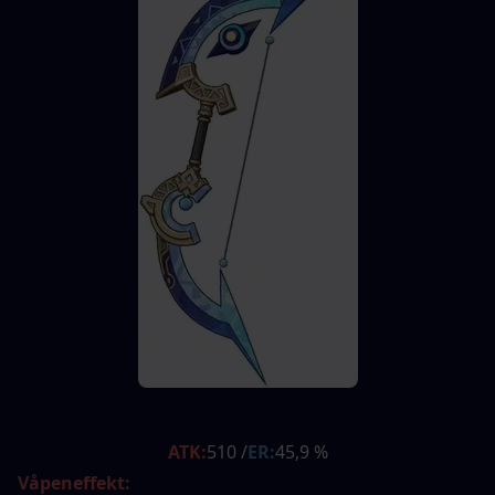
ATK:
510 /
ER:
45,9 %
Våpeneffekt: