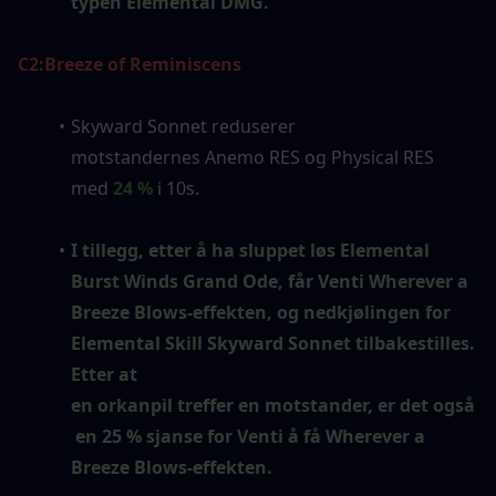
typen Elemental DMG.
C2:
Breeze of Reminiscens
Skyward Sonnet reduserer 
motstandernes Anemo RES og Physical RES 
med 
24 %
 i 10s.
I tillegg, etter å ha sluppet løs Elemental 
Burst Winds Grand Ode, får Venti Wherever a 
Breeze Blows-effekten, og nedkjølingen for 
Elemental Skill Skyward Sonnet tilbakestilles. 
Etter at 
en orkanpil treffer en motstander, er det også
 en 25 % sjanse for Venti å få Wherever a 
Breeze Blows-effekten.