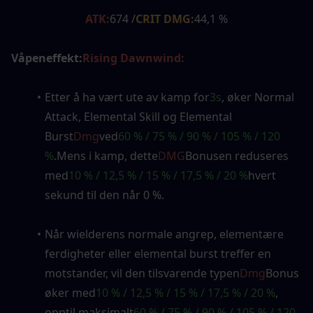
ATK:
674 /
CRIT DMG:
44,1 %
Våpeneffekt:
Rising Dawnwind:
Etter å ha vært ute av kamp for
3s
, øker Normal 
Attack, Elemental Skill og Elemental 
Burst
Dmg
ved
60 % / 75 % / 90 % / 105 % / 120 
%
.Mens i kamp, ​​dette
DMG
Bonusen reduseres 
med
10 % / 12,5 % / 15 % / 17,5 % / 20 %
hvert 
sekund til den når 0 %.
Når wielderens normale angrep, elementære 
ferdigheter eller elemental burst treffer en 
motstander, vil den tilsvarende typen
Dmg
Bonus 
øker med
10 % / 12,5 % / 15 % / 17,5 % / 20 %
, 
opptil maksimalt
60 % / 75 % / 90 % / 105 % / 120 