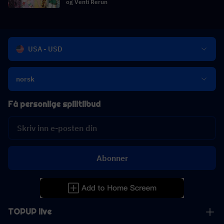
og Venti Rerun
USA - USD
norsk
Få personlige spilltilbud
Abonner
TOPUP live