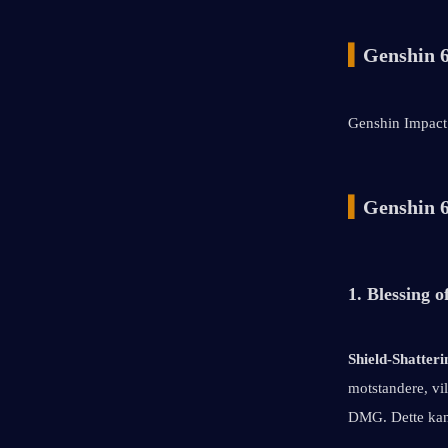
▍
Genshin 6
Genshin Impact v
▍
Genshin 6
1. Blessing 
Shield-Shatter
motstandere, vi
DMG. Dette kan 