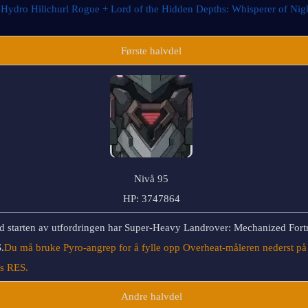
 
Hydro Hilichurl Rogue + Lord of the Hidden Depths: Whisperer of Nig
Første halvdel
Nivå 95
HP: 3747864
d starten av utfordringen har Super-Heavy Landrover: Mechanized Fortre
.
Du må bruke Pyro-angrep for å fylle opp Overheat-måleren nederst på 
s RES. 
Andre halvdel