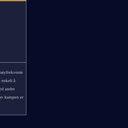
høyfrekvente 
Hydro-angrep. Den gir AoE Hydro DMG gjennom ferdighetene sine, noe som gjør det enkelt å 
d andre 
av kampen er 