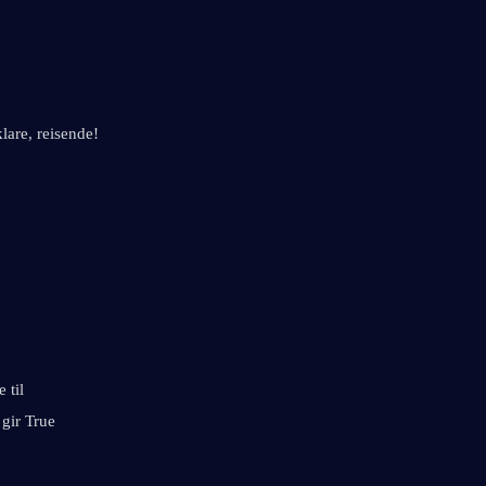
klare, reisende!
til 
gir True 