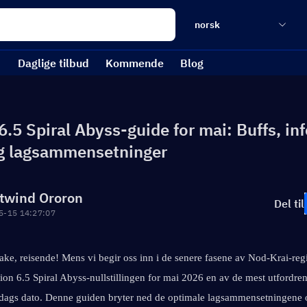
norsk
Daglige tilbud
Kommende
Blog
.5 Spiral Abyss-guide for mai: Buffs, in
g lagsammensetninger
twind Ororon
Del til
5-15 14:27:07
ke, reisende! Mens vi begir oss inn i de senere fasene av Nod-Krai-regi
ion 6.5 Spiral Abyss-nullstillingen for mai 2026 en av de mest utfordren
 dags dato. Denne guiden bryter ned de optimale lagsammensetningene o