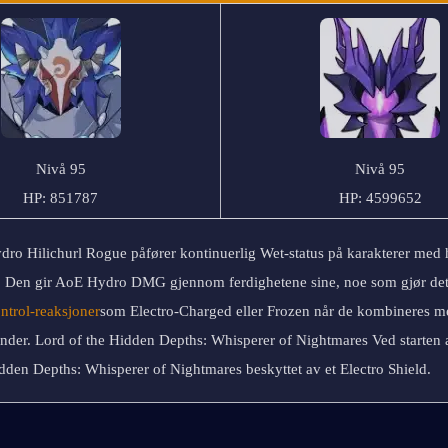
Nivå 95
Nivå 95
HP: 851787
HP: 4599652
dro Hilichurl Rogue påfører kontinuerlig Wet-status på karakterer med 
ntrol-reaksjoner
som Electro-Charged eller Frozen når de kombineres me
nder. Lord of the Hidden Depths: Whisperer of Nightmares Ved starten 
dden Depths: Whisperer of Nightmares beskyttet av et Electro Shield.