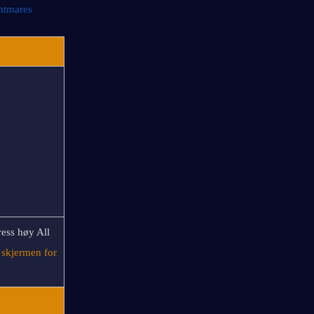
htmares
ss høy All 
skjermen for 