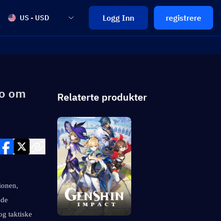
Logg Inn
registrere
US - USD
fo om
Relaterte produkter
onen, 
de 
g taktiske 