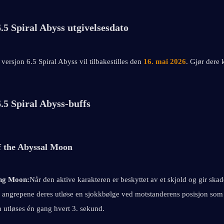
.5 Spiral Abyss utgivelsesdato
ersjon 6.5 Spiral Abyss vil tilbakestilles den
16. mai 2026
. Gjør dere 
.5 Spiral Abyss-buffs
of the Abyssal Moon
ing Moon:
Når den aktive karakteren er beskyttet av et skjold og gir skade 
l angrepene deres utløse en sjokkbølge ved motstanderens posisjon som 
utløses én gang hvert 3. sekund.