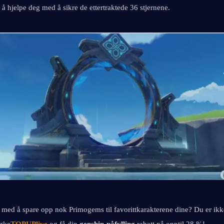
å hjelpe deg med å sikre de ettertraktede 36 stjernene.
tt med å spare opp nok Primogems til favorittkarakterene dine? Du er ikk