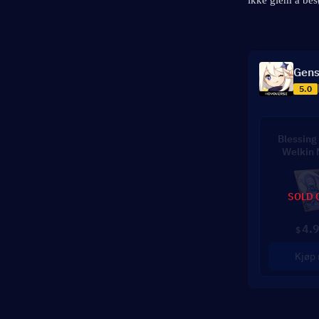
ikke glem å be
Gens
5.0
Blessing 
Welkin
SOLD 
4.
$
Kjøp 