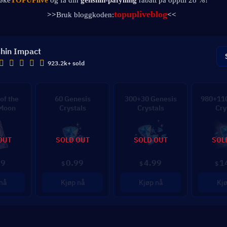
søke
TOPUPlive
 og få din 
genshin-påfylling 
rabatt på opptil 28 %!
topupliveblog
>>
Bruk bloggkoden:
<<
hin Impact
923.2k+ sold
of the
60 Genesis
300+30 Genesis
980+110
 Moon
Crystals
Crystals
Cry
OUT
SOLD OUT
SOLD OUT
SOL
99
0.99
4.99
1
$
$
$
nå
Kjøp nå
Kjøp nå
Kjø