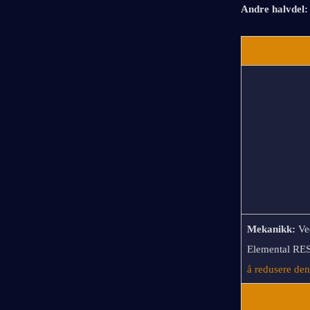
Andre halvdel:
Mekanikk:
Ve
Elemental RES
å redusere den