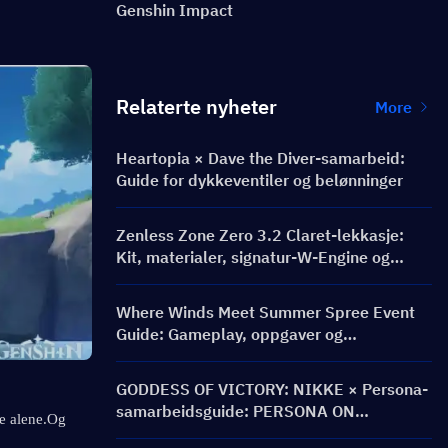
Genshin Impact
Relaterte nyheter
More
Heartopia × Dave the Diver-samarbeid:
Guide for dykkeventiler og belønninger
Zenless Zone Zero 3.2 Claret-lekkasje:
Kit, materialer, signatur-W-Engine og
Mindscape Cinema
Where Winds Meet Summer Spree Event
Guide: Gameplay, oppgaver og
belønninger
GODDESS OF VICTORY: NIKKE × Persona-
samarbeidsguide: PERSONA ON
e alene.
Og 
FRONTLINE-event, karakterer, bannere og