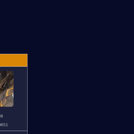
98
9051