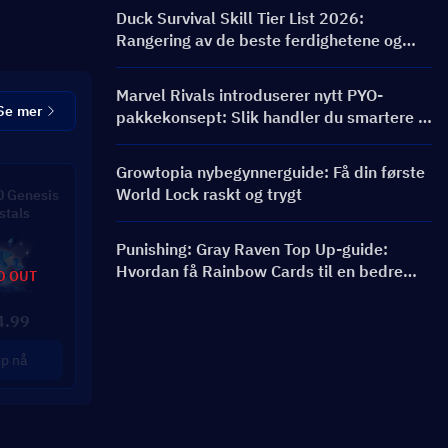
belønninger
Duck Survival Skill Tier List 2026:
Rangering av de beste ferdighetene og
byggveiledning
Marvel Rivals introduserer nytt PYO-
Se mer
pakkekonsept: Slik handler du smartere i
butikkoppdateringen for sesong 9.5
Growtopia nybegynnerguide: Få din første
World Lock raskt og trygt
 Genesis
stals
Punishing: Gray Raven Top Up-guide:
Hvordan få Rainbow Cards til en bedre
D OUT
pris?
4.99
p nå