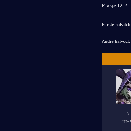
Etasje 12-2
Første halvdel:
Andre halvdel:
Ni
HP: 