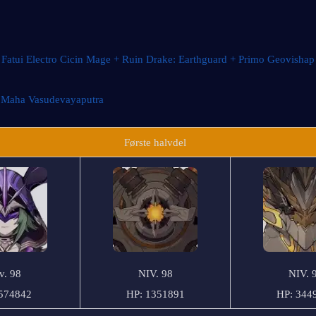
Fatui Electro Cicin Mage + Ruin Drake: Earthguard + Primo Geovishap
 
Maha Vasudevayaputra
Første halvdel
v. 98
NIV. 98
NIV. 
574842
HP: 1351891
HP: 344