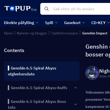
Direkte påfylling
Spill
Gavekort
CD-KEY
Hjem
Nyheter og blogger
Spillinformasjon
Genshin Impact
Genshin 6
Contents
bosser o
▍Genshin 6.5 Spiral Abyss
Nigh
utgivelsesdato
2026-0
▍Genshin 6.5 Spiral Abyss-buffs
Velkommen tilba
presenterer Vers
▍Genshin 6.5 Spiral Abyss Boss
kamptestene til
Info