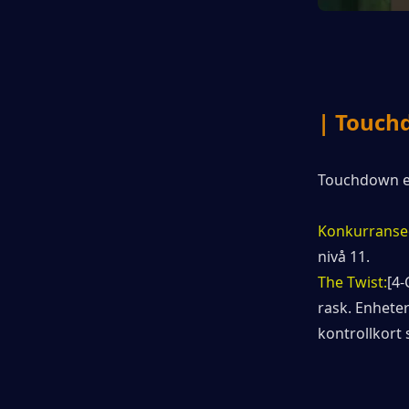
| Touch
Touchdown er
Konkurranse
nivå 11.
The Twist:
[4-
rask. Enhete
kontrollkort 