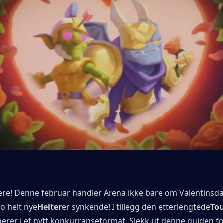
ere! Denne februar handler Arena ikke bare om Valentinsd
o helt nye
Helter
er synkende! I tillegg den etterlengtede
To
nerer i et nytt konkurranseformat. Sjekk ut denne guiden fo