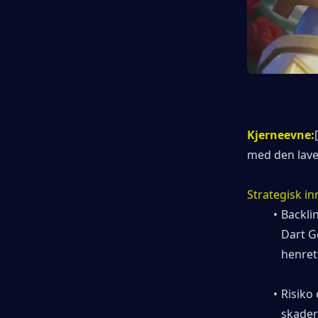
Kjerneevne:
[
med den laves
Strategisk in
Backli
Dart Go
henret
Risiko 
skader