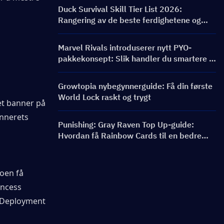
belønninger
Duck Survival Skill Tier List 2026:
Rangering av de beste ferdighetene og
byggveiledning
Marvel Rivals introduserer nytt PYO-
pakkekonsept: Slik handler du smartere i
butikkoppdateringen for sesong 9.5
Growtopia nybegynnerguide: Få din første
World Lock raskt og trygt
et banner på 
annerets 
Punishing: Gray Raven Top Up-guide:
Hvordan få Rainbow Cards til en bedre
pris?
oen få 
ncess 
 Deployment 