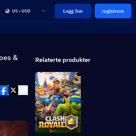
Logg Inn
registrere
US - USD
roes &
Relaterte produkter