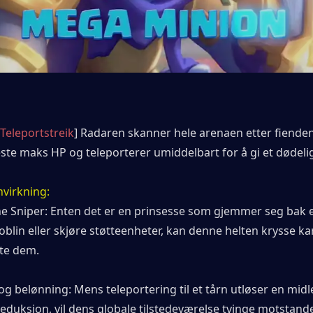
Teleportstreik
] Radaren skanner hele arenaen etter fienden
te maks HP og teleporterer umiddelbart for å gi et dødelig
nvirkning:
ne Sniper: Enten det er en prinsesse som gjemmer seg bak e
blin eller skjøre støtteenheter, kan denne helten krysse kart
te dem.
og belønning: Mens teleportering til et tårn utløser en midle
eduksjon, vil dens globale tilstedeværelse tvinge motstandere