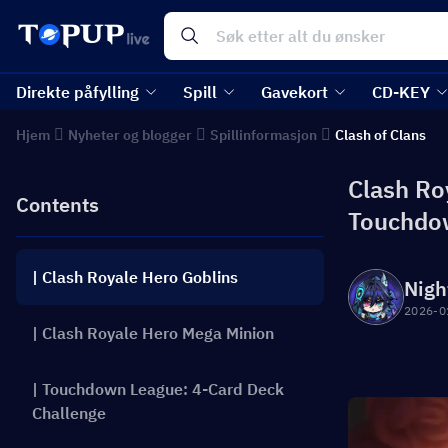
Direkte påfylling
Spill
Gavekort
CD-KEY
Hjem
Nyheter og blogger
Spillinformasjon
Clash of Clans
Clash Ro
Contents
Touchdow
| Clash Royale Hero Goblins
Nigh
2026-0
| Clash Royale Hero Mega Minion
| Touchdown League: 4-Card Deck
Challenge