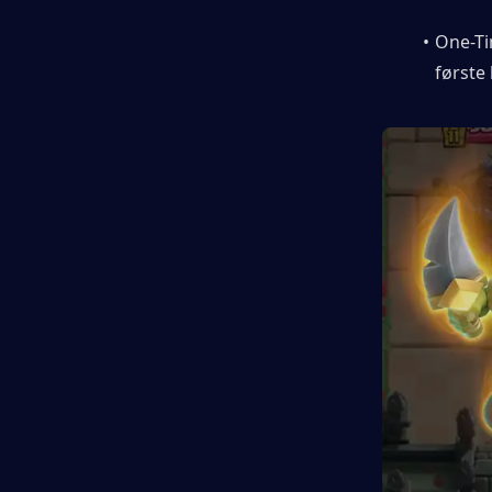
One-Ti
første 