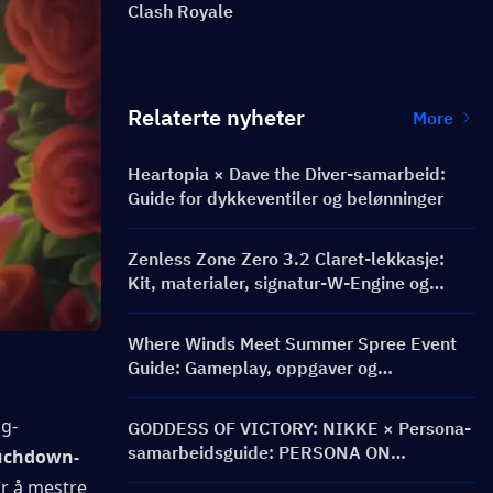
Clash Royale
Relaterte nyheter
More
Heartopia × Dave the Diver-samarbeid:
Guide for dykkeventiler og belønninger
Zenless Zone Zero 3.2 Claret-lekkasje:
Kit, materialer, signatur-W-Engine og
Mindscape Cinema
Where Winds Meet Summer Spree Event
Guide: Gameplay, oppgaver og
belønninger
ag-
GODDESS OF VICTORY: NIKKE × Persona-
samarbeidsguide: PERSONA ON
uchdown-
FRONTLINE-event, karakterer, bannere og
r å mestre 