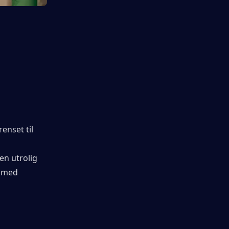
enset til 
n utrolig 
 med 