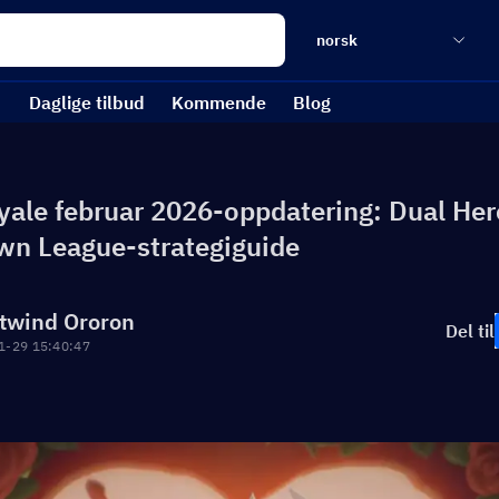
norsk
Daglige tilbud
Kommende
Blog
yale februar 2026-oppdatering: Dual He
n League-strategiguide
twind Ororon
Del til
1-29 15:40:47