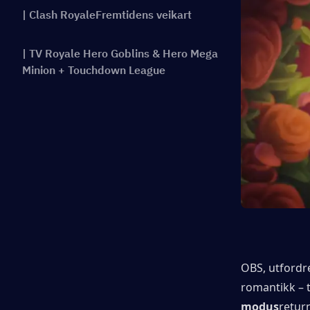
| Clash RoyaleFremtidens veikart
| TV Royale Hero Goblins & Hero Mega
Minion + Touchdown League
OBS, utfordr
romantikk – t
modus
retur