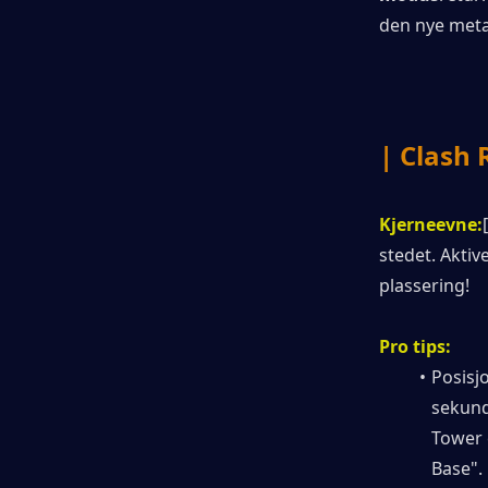
den nye meta
| Clash 
Kjerneevne:
[
stedet. Aktive
plassering!
Pro tips:
Posisjo
sekund
Tower 
Base".