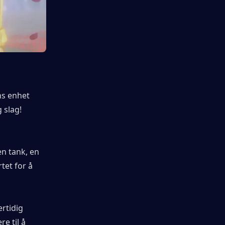
s enhet 
 slag!
n tank, en 
et for å 
rtidig 
 til å 