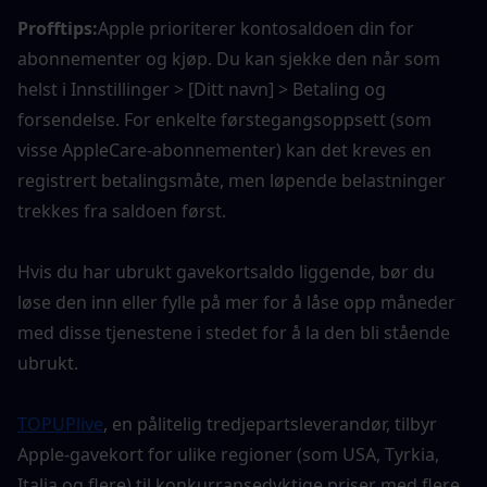
Profftips:
Apple prioriterer kontosaldoen din for 
abonnementer og kjøp. Du kan sjekke den når som 
helst i Innstillinger > [Ditt navn] > Betaling og 
forsendelse. For enkelte førstegangsoppsett (som 
visse AppleCare-abonnementer) kan det kreves en 
registrert betalingsmåte, men løpende belastninger 
trekkes fra saldoen først.
Hvis du har ubrukt gavekortsaldo liggende, bør du 
løse den inn eller fylle på mer for å låse opp måneder 
med disse tjenestene i stedet for å la den bli stående 
ubrukt.
TOPUPlive
, en pålitelig tredjepartsleverandør, tilbyr 
Apple-gavekort for ulike regioner (som USA, Tyrkia, 
Italia og flere) til konkurransedyktige priser med flere 