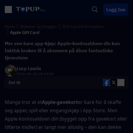
Logg Inn
Hjem
Nyheter og blogger
Gift Card Information
Apple Gift Card
Mer enn bare app-kjøp: Apple-kontosaldoen din kan
faktisk brukes til å abonnere på disse fantastiske
tjenestene
Lucy Lauria
2026-02-12 15:34:04
Del til
Mange tror at et
Apple-gavekort
er bare for å skaffe 
seg apper, spill eller engangskjøp i App Store. Men 
Apple-kontosaldoen din (bygget opp fra gavekort eller 
tilførte midler) er langt mer allsidig – den kan dekke 