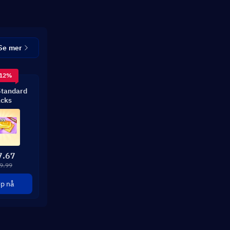
Se mer
 12%
Standard
cks
7.67
9.99
p nå