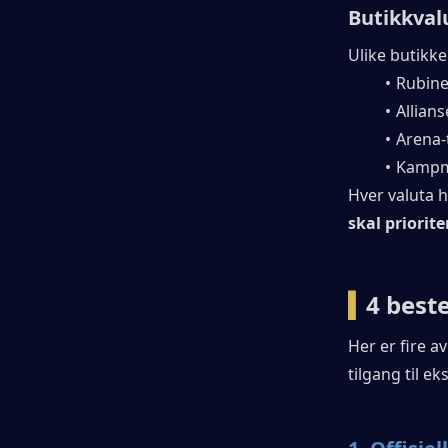
Butikkval
Ulike butikke
Rubine
Allian
Arena-
Kampm
Hver valuta h
skal priorite
▍
4 best
Her er fire a
tilgang til ek