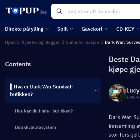
Direkte påfylling
Spill
Gavekort
CD-KEY
Hjem
Nyheter og blogger
Spillinformasjon
Dark War: Surviv
Beste Da
Contents
kjøpe gj
▍Hva er Dark War Survival-
Lucy
butikken?
2026-0
Hva kan du finne i butikken?
Dark War: Sur
innsamling av
Butikkvalutasystem
stor forskjell