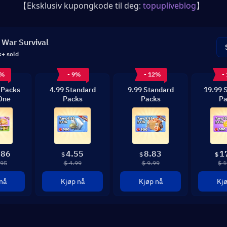
【Eksklusiv kupongkode til deg: 
topupliveblog
】
 War Survival
k+ sold
0%
- 9%
- 12%
-
 Packs
4.99 Standard
9.99 Standard
19.99 
 One
Packs
Packs
Pa
.86
4.55
8.83
1
$
$
$
.95
$ 4.99
$ 9.99
$ 1
nå
Kjøp nå
Kjøp nå
Kjø