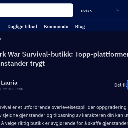
norsk
Daglige tilbud
Kommende
Blog
al
rk War Survival-butikk: Topp-plattformer
enstander trygt
 Lauria
Del til
4-17 10:09:40
vival er et utfordrende overlevelsesspill der oppgradering av
 sjeldne gjenstander og tilpasning av karakteren din kan ut
. Å velge riktig butikk er avgjørende for å skaffe gjenstander 