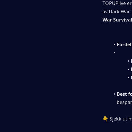
TOPUPlive er
av Dark War:
War Survival
Fordel
Best f
bespar
👇 Sjekk ut h