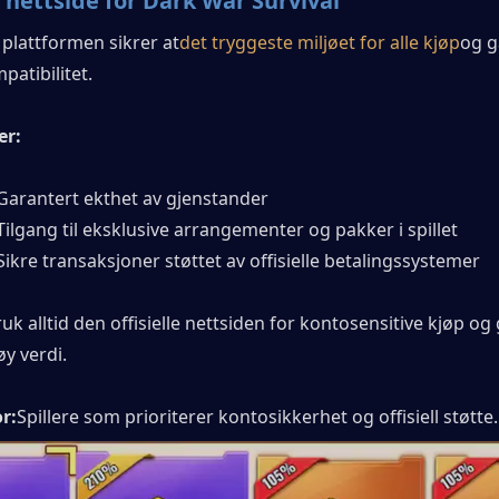
l nettside for Dark War Survival
e plattformen sikrer at
det tryggeste miljøet for alle kjøp
og g
patibilitet.
er:
Garantert ekthet av gjenstander
Tilgang til eksklusive arrangementer og pakker i spillet
Sikre transaksjoner støttet av offisielle betalingssystemer
uk alltid den offisielle nettsiden for kontosensitive kjøp og
y verdi.
or:
Spillere som prioriterer kontosikkerhet og offisiell støtte.