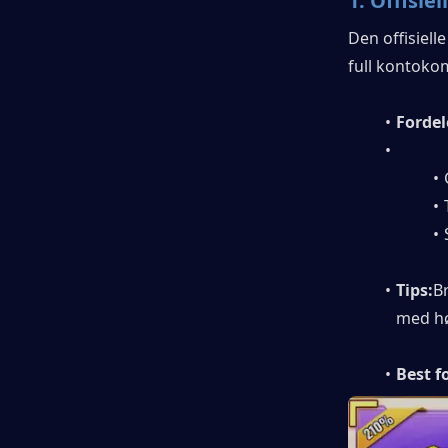
1. 
Offisiel
Den offisiell
full kontokom
Fordel
Tips:
Br
med hø
Best f