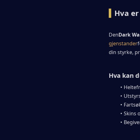
▍
Hva er
Den
Dark War
gjenstander
f
din styrke, 
Hva kan d
Heltef
Utstyr
Fartsø
Skins 
Begive