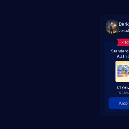
Dark
203.6
- 1
Standard
All In
166
$
$ 184
Kjøp 