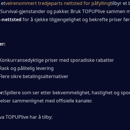
 et
velrenommert tredjeparts nettsted for påfylling
tilbyr et 
 Survival-gjenstander og pakker. Bruk TOPUPlive sammen 
-nettsted
 for å sjekke tilgjengelighet og bekrefte priser før
er:
Konkurransedyktige priser med sporadiske rabatter
Rask og pålitelig levering
Flere sikre betalingsalternativer
or:
Spillere som ser etter bekvemmelighet, hastighet og spor
elser sammenlignet med offisielle kanaler.
va TOPUPlive har å tilby: