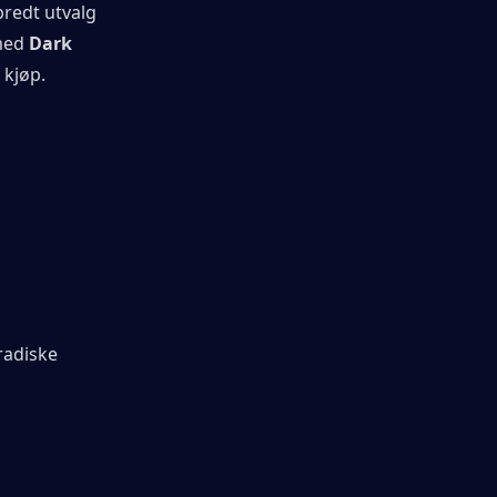
bredt utvalg 
med 
Dark 
 kjøp.
adiske 