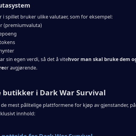
utasystem
r i spillet bruker ulike valutaer, som for eksempel:
r (premiumvaluta)
sepoeng
tokens
ynter
ar sin egen verdi, så det å vite
hvor man skal bruke dem o
re
er avgjørende.
e butikker i Dark War Survival
v de mest pålitelige plattformene for kjøp av gjenstander, påf
sklusivt innhold: