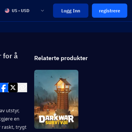
Logg Inn
registrere
US - USD
 for å
Relaterte produkter
 utstyr, 
gjøre en 
raskt, trygt 