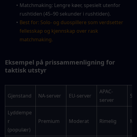
Matchmaking: Lengre køer, spesielt utenfor 
rushtiden (45–90 sekunder i rushtiden).
Best for: Solo- og duospillere som verdsetter 
fellesskap og kjennskap over rask 
matchmaking.
Eksempel på prissammenligning for 
taktisk utstyr
APAC-
Gjenstand
NA-server
EU-server
SA
server
Lyddempe
r 
Premium
Moderat
Rimelig
Mo
(populær)