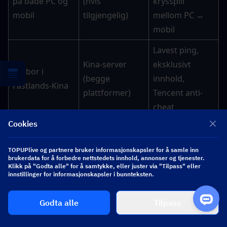
på både PC og 
(hvis 
krysspill 
mobil
tilgjengelig)
mellom PC ↔ 
mobil
Lavest ping, 
Kina-server 
eksklusivt 
Du bor i 
(begge 
innhold, 
Fastlands-Kina
plattformer)
Tencent anti-
cheat
Cookies
APAC-servere 
gir anstendig 
TOPUPlive og partnere bruker informasjonskapsler for å samle inn
forsinkelse; 
brukerdata for å forbedre nettstedets innhold, annonser og tjenester.
Du er i Sørøst-
Global (valgfri 
Klikk på "Godta alle" for å samtykke, eller juster via "Tilpass" eller
ping på Kina-
innstillinger for informasjonskapsler i bunnteksten.
Asia
plattform)
servere kan 
være 
Godta alle
Tilpass
sammenlignbar