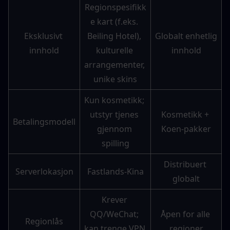
Regionspesifikk
e kart (f.eks. 
Eksklusivt 
Beiling Hotel), 
Globalt enhetlig 
innhold
kulturelle 
innhold
arrangementer, 
unike skins
Kun kosmetikk; 
utstyr tjenes 
Kosmetikk + 
Betalingsmodell
gjennom 
Koen-pakker
spilling
Distribuert 
Serverlokasjon
Fastlands-Kina
globalt
Krever 
QQ/WeChat; 
Åpen for alle 
Regionlås
kan trenge VPN 
regioner