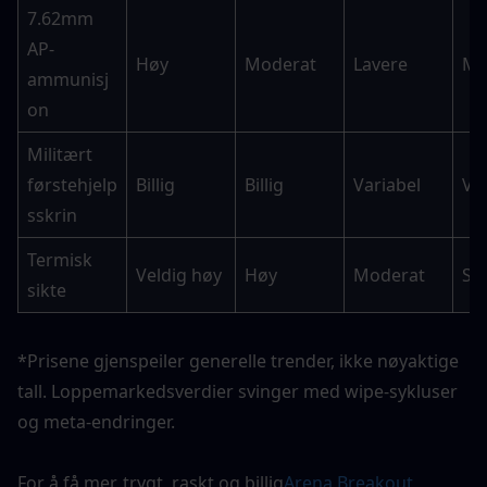
7.62mm 
AP-
Høy
Moderat
Lavere
Mo
ammunisj
on
Militært 
førstehjelp
Billig
Billig
Variabel
Va
sskrin
Termisk 
Veldig høy
Høy
Moderat
Sj
sikte
*Prisene gjenspeiler generelle trender, ikke nøyaktige 
tall. Loppemarkedsverdier svinger med wipe-sykluser 
og meta-endringer.
For å få mer, trygt, raskt og billig
Arena Breakout 