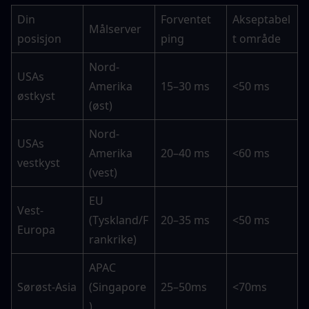
Din 
Forventet 
Akseptabel
Målserver
posisjon
ping
t område
Nord-
USAs 
Amerika 
15–30 ms
<50 ms
østkyst
(øst)
Nord-
USAs 
Amerika 
20–40 ms
<60 ms
vestkyst
(vest)
EU 
Vest-
(Tyskland/F
20–35 ms
<50 ms
Europa
rankrike)
APAC 
Sørøst-Asia
(Singapore
25–50ms
<70ms
)