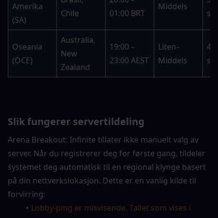
Amerika 
Middels
Chile
01:00 BRT
se
(SA)
Australia, 
Oseania 
19:00 – 
Liten–
45–
New 
(OCE)
23:00 AEST
Middels
se
Zealand
Slik fungerer servertildeling
Arena Breakout: Infinite tillater ikke manuelt valg av 
server. Når du registrerer deg for første gang, tildeler 
systemet deg automatisk til en regional klynge basert 
på din nettverkslokasjon. Dette er en vanlig kilde til 
forvirring:
Lobby-ping er misvisende. Tallet som vises i 