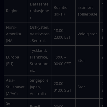
Datasente
Ma
Rushtid 
Estimert 
Region
rlokasjone
ing 
(lokal)
spillerbase
r
ru
Nord-
Østkysten, 
18:00 – 
15–
Amerika 
Vestkysten
Veldig stor
23:00 EST
se
(NA)
, Sentralt
Tyskland, 
Europa 
Frankrike, 
19:00 – 
20–
Stor
(EU)
Storbritan
00:00 CET
se
nia
Asia-
Singapore, 
20:00 – 
25–
Stillehavet 
Japan, 
Stor
01:00 SGT
se
(APAC)
Australia
Sør-
Brasil, 
20:00 – 
30–