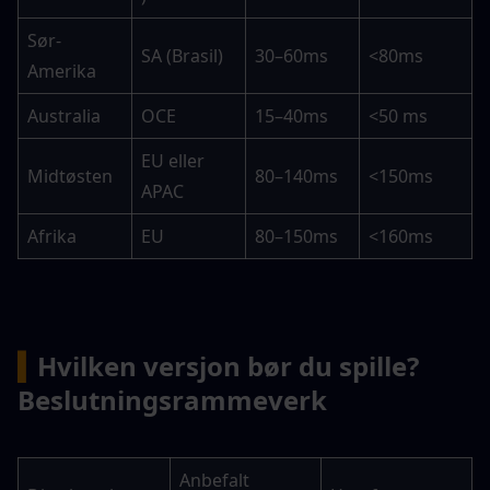
Sør-
SA (Brasil)
30–60ms
<80ms
Amerika
Australia
OCE
15–40ms
<50 ms
EU eller 
Midtøsten
80–140ms
<150ms
APAC
Afrika
EU
80–150ms
<160ms
▍
Hvilken versjon bør du spille? 
Beslutningsrammeverk
Anbefalt 