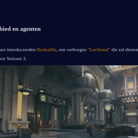
bied en agenten
ars introduceerden 
Roskallifa
, een verborgen 
"Luchtstad"
 die zal dienen 
or Seizoen 3.