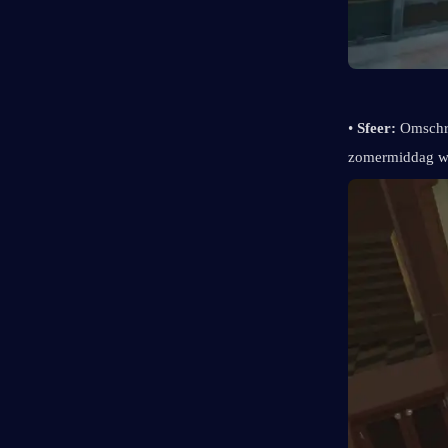
• 
Sfeer: 
Omschre
zomermiddag waa