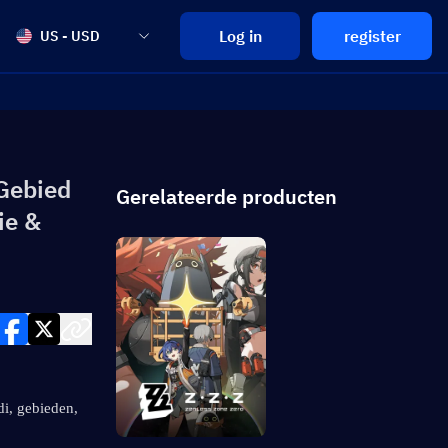
Log in
register
US - USD
Gebied
Gerelateerde producten
ie &
i, gebieden, 