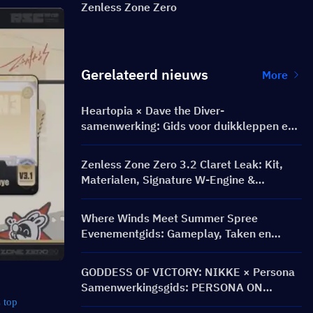
Zenless Zone Zero
Gerelateerd nieuws
More
Heartopia × Dave the Diver-
samenwerking: Gids voor duikkleppen en
beloningen
Zenless Zone Zero 3.2 Claret Leak: Kit,
Materialen, Signature W-Engine &
Mindscape Cinema
Where Winds Meet Summer Spree
Evenementgids: Gameplay, Taken en
Beloningen
GODDESS OF VICTORY: NIKKE × Persona
Samenwerkingsgids: PERSONA ON
FRONTLINE Evenement, Personages,
 top 