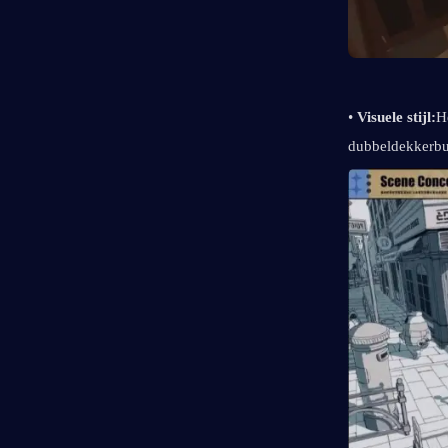
• 
Visuele stijl:
H
dubbeldekkerbus