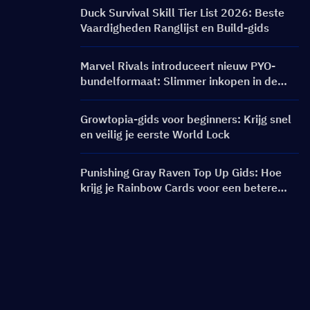
Banners & Beloningen
Duck Survival Skill Tier List 2026: Beste
Vaardigheden Ranglijst en Build-gids
Marvel Rivals introduceert nieuw PYO-
bundelformaat: Slimmer inkopen in de
winkelupdate van seizoen 9.5
Growtopia-gids voor beginners: Krijg snel
en veilig je eerste World Lock
Punishing Gray Raven Top Up Gids: Hoe
krijg je Rainbow Cards voor een betere
prijs?