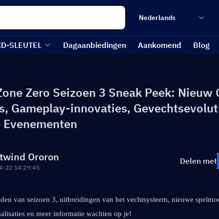
Nederlands
CD-SLEUTEL
Dagaanbiedingen
Aankomend
Blog
Zone Zero Seizoen 3 Sneak Peek: Nieuw 
s, Gameplay-innovaties, Gevechtsevolut
ke Evenementen
twind Ororon
Delen met
4-22 14:29:45
den van seizoen 3, uitbreidingen van het vechtsysteem, nieuwe spelmod
alisaties en meer informatie wachten op je!