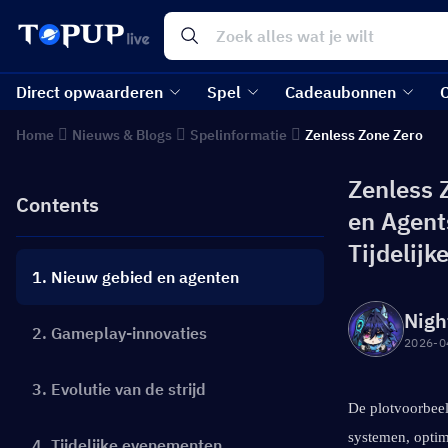
Direct opwaarderen
Spel
Cadeaubonnen
Home
Nieuws & Blogs
Spelinformatie
Zenless Zone Zero
Zenless 
Contents
en Agent
Tijdelij
1. Nieuw gebied en agenten
Nigh
2. Gameplay-innovaties
2026-0
3. Evolutie van de strijd
De plotvoorbeel
systemen, optim
4. Tijdelijke evenementen