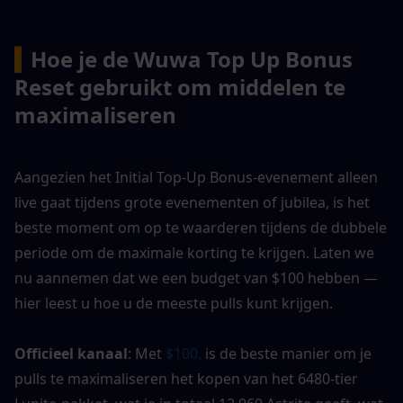
▍
Hoe je de Wuwa Top Up Bonus 
Reset gebruikt om middelen te 
maximaliseren
Aangezien het Initial Top-Up Bonus-evenement alleen 
live gaat tijdens grote evenementen of jubilea, is het 
beste moment om op te waarderen tijdens de dubbele 
periode om de maximale korting te krijgen. Laten we 
nu aannemen dat we een budget van $100 hebben — 
hier leest u hoe u de meeste pulls kunt krijgen.
Officieel kanaal
: Met
 $100,
 is de beste manier om je 
pulls te maximaliseren het kopen van het 6480-tier 