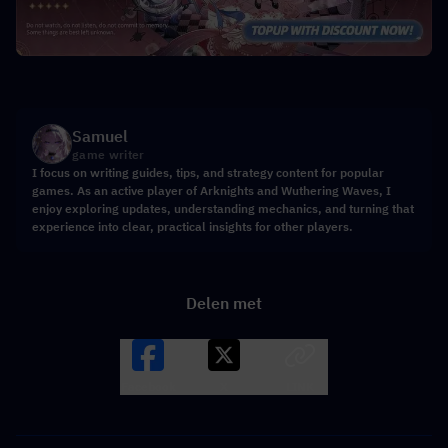
Samuel
game writer
I focus on writing guides, tips, and strategy content for popular
games. As an active player of Arknights and Wuthering Waves, I
enjoy exploring updates, understanding mechanics, and turning that
experience into clear, practical insights for other players.
Delen met
Facebook
X
LINK