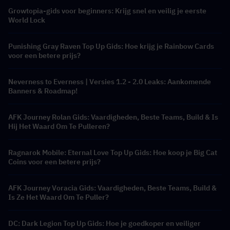
Growtopia-gids voor beginners: Krijg snel en veilig je eerste
World Lock
Punishing Gray Raven Top Up Gids: Hoe krijg je Rainbow Cards
voor een betere prijs?
Neverness to Everness | Versies 1.2 - 2.0 Leaks: Aankomende
Banners & Roadmap!
AFK Journey Rolan Gids: Vaardigheden, Beste Teams, Build & Is
Hij Het Waard Om Te Pulleren?
Ragnarok Mobile: Eternal Love Top Up Gids: Hoe koop je Big Cat
Coins voor een betere prijs?
AFK Journey Voracia Gids: Vaardigheden, Beste Teams, Build &
Is Ze Het Waard Om Te Puller?
DC: Dark Legion Top Up Gids: Hoe je goedkoper en veiliger