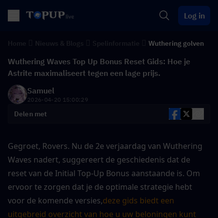
Log in
Home
Nieuws & Blogs
Spelinformatie
Wuthering golven
Wuthering Waves Top Up Bonus Reset Gids: Hoe je
Astrite maximaliseert tegen een lage prijs.
Samuel
2026-04-20 15:00:29
Delen met
Gegroet, Rovers. Nu de 2e verjaardag van Wuthering 
Waves nadert, suggereert de geschiedenis dat de 
reset van de Initial Top-Up Bonus aanstaande is. Om 
ervoor te zorgen dat je de optimale strategie hebt 
voor de komende versies,
deze gids biedt een 
uitgebreid overzicht van hoe u uw beloningen kunt 