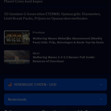
Planet Coins kunt kopen
SD Gundam G Generation ETERNAL Opwaargids: Diamanten,
Limit Break Packs, Prijzen en Opwaardeermethoden
Previous
Wuthering Waves Wekelijks Abonnement (Weekly
Pass) Gids: Prijs, Beloningen & Beste Top-Up Deals
Next
Wuthering Waves 3.3-3.5 Banner Pull Guide:
Bewaren of Overslaan
VERENIGDE STATEN - USD
Nederlands