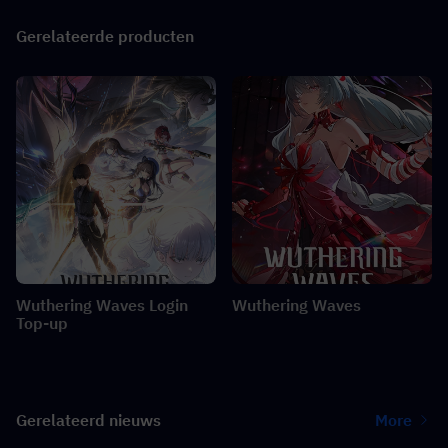
Gerelateerde producten
Wuthering Waves Login
Wuthering Waves
Top-up
Gerelateerd nieuws
More