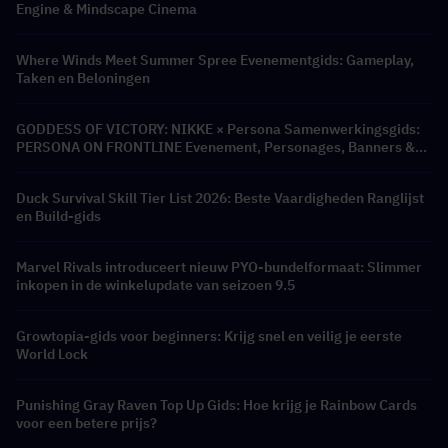
Engine & Mindscape Cinema
Where Winds Meet Summer Spree Evenementgids: Gameplay,
Taken en Beloningen
GODDESS OF VICTORY: NIKKE × Persona Samenwerkingsgids:
PERSONA ON FRONTLINE Evenement, Personages, Banners &
Beloningen
Duck Survival Skill Tier List 2026: Beste Vaardigheden Ranglijst
en Build-gids
Marvel Rivals introduceert nieuw PYO-bundelformaat: Slimmer
inkopen in de winkelupdate van seizoen 9.5
Growtopia-gids voor beginners: Krijg snel en veilig je eerste
World Lock
Punishing Gray Raven Top Up Gids: Hoe krijg je Rainbow Cards
voor een betere prijs?