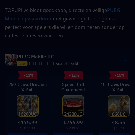
TOPUPlive biedt goedkope, directe en veilige
PUBG 
Mobile opwaarderen
met geweldige kortingen — 
perfect voor spelers die willen domineren zonder op 
codes te hoeven wachten.
PUBG Mobile UC
5.0
903.2k+ sold
- 13%
- 12%
- 15%
250 Draws Druvaen
Speed Drift
10 Draws Druvae
X-Suit
Guaranteed
X-Suit
175.99
266.99
8.55
$
$
$
$ 199.99
$ 299.99
$ 9.99