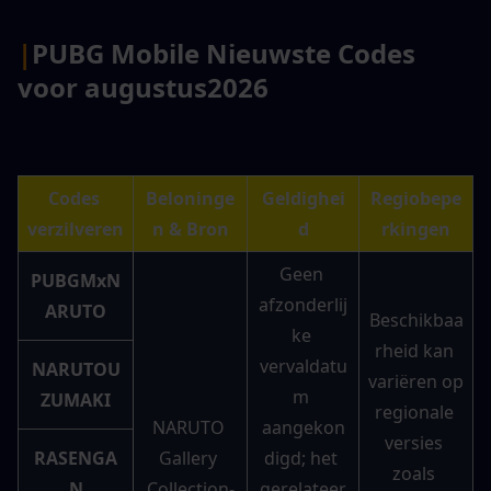
|
PUBG Mobile Nieuwste Codes 
voor augustus
2026
Codes 
Beloninge
Geldighei
Regiobepe
verzilveren
n & Bron
d
rkingen
Geen 
PUBGMxN
afzonderlij
ARUTO
Beschikbaa
ke 
rheid kan 
vervaldatu
NARUTOU
variëren op 
m 
ZUMAKI
regionale 
NARUTO 
aangekon
versies 
RASENGA
Gallery 
digd; het 
zoals 
N
Collection-
gerelateer