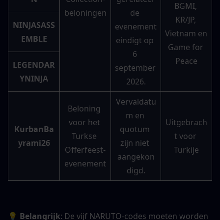
BGMI, 
beloningen
de 
KR/JP, 
NINJASASS
evenement 
Vietnam en 
EMBLE
eindigt op 
Game for 
6 
Peace
LEGENDAR
september 
YNINJA
2026.
Vervaldatu
Beloning 
m en 
voor het 
Uitgebrach
KurbanBa
quotum 
Turkse 
t voor 
yrami26
zijn niet 
Offerfeest-
Turkije
aangekon
evenement
digd.
💡 Belangrijk
: De vijf NARUTO-codes moeten worden 