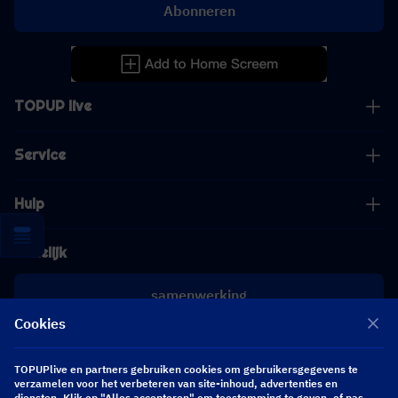
Abonneren
TOPUP live
Service
Hulp
Zakelijk
samenwerking
Cookies
[email protected]
[email protected]
TOPUPlive en partners gebruiken cookies om gebruikersgegevens te
verzamelen voor het verbeteren van site-inhoud, advertenties en
diensten. Klik op "Alles accepteren" om toestemming te geven, of pas