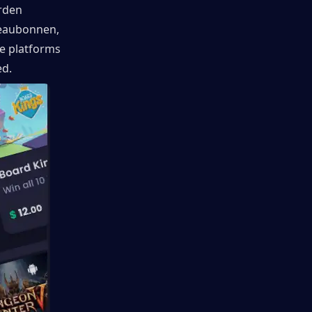
den 
eaubonnen, 
 platforms 
ed.