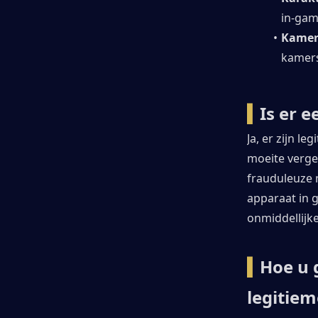
in-gam
Kamer
kamers
▍
Is er 
Ja, er zijn l
moeite verge
frauduleuze 
apparaat in 
onmiddellijke
▍
Hoe u 
legitie