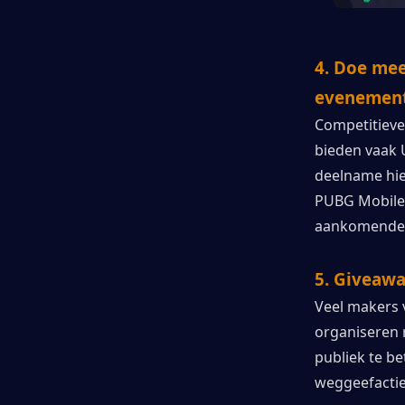
4. Doe me
evenemen
Competitieve
bieden vaak U
deelname hier
PUBG Mobile 
aankomende 
5. Giveaw
Veel makers 
organiseren 
publiek te be
weggeefacties