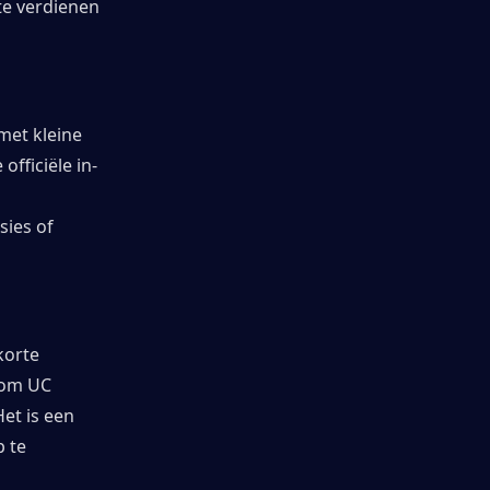
e verdienen 
et kleine 
fficiële in-
ies of 
orte 
 om UC 
t is een 
 te 