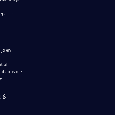
epaste 
jd en 
 of 
of apps die 
g.
6 