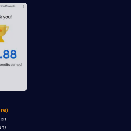
re)
en 
n) 