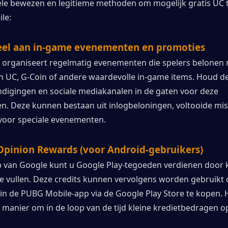
kele bewezen en legitieme methoden om mogelijk gratis UC t
le:
eel aan in-game evenementen en promoties
organiseert regelmatig evenementen die spelers belonen m
 UC, G-Coin of andere waardevolle in-game items. Houd de o
igingen en sociale mediakanalen in de gaten voor deze 
. Deze kunnen bestaan ​​uit inlogbeloningen, voltooide miss
voor speciale evenementen.
Opinion Rewards (voor Android-gebruikers)
 van Google kunt u Google Play-tegoeden verdienen door k
te vullen. Deze credits kunnen vervolgens worden gebruikt
in de PUBG Mobile-app via de Google Play Store te kopen. He
manier om in de loop van de tijd kleine kredietbedragen op