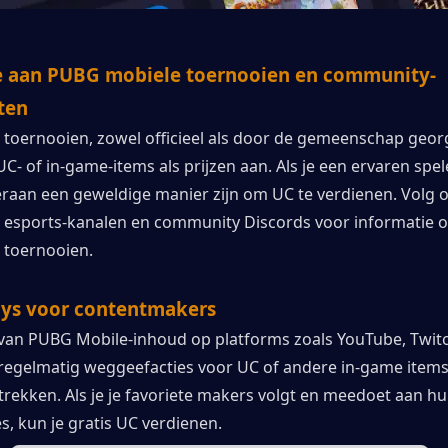
e aan PUBG mobiele toernooien en community-
ten
 toernooien, zowel officieel als door de gemeenschap georg
C- of in-game-items als prijzen aan. Als je een ervaren spele
aan een geweldige manier zijn om UC te verdienen. Volg off
esports-kanalen en community Discords voor informatie ov
toernooien.
ays voor contentmakers
van PUBG Mobile-inhoud op platforms zoals YouTube, Twitc
regelmatig weggeefacties voor UC of andere in-game items
trekken. Als je je favoriete makers volgt en meedoet aan hu
, kun je gratis UC verdienen.