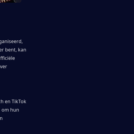
aniseerd, 
r bent, kan 
iciële 
er 
h en TikTok 
 om hun 
n 