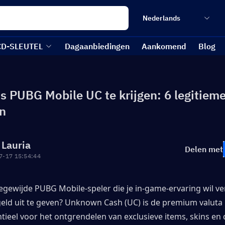
Nederlands
CD-SLEUTEL
Dagaanbiedingen
Aankomend
Blog
is PUBG Mobile UC te krijgen: 6 legitiem
n
 Lauria
Delen met
7-17 15:54:44
oegewijde PUBG Mobile-speler die je in-game-ervaring wil ve
geld uit te geven? Unknown Cash (UC) is de premium valuta 
tieel voor het ontgrendelen van exclusieve items, skins en d