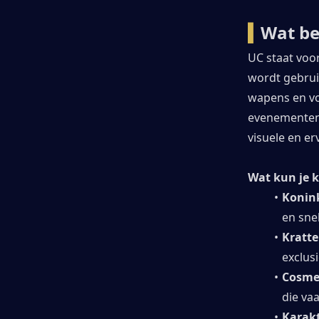
▍
Wat be
UC staat voo
wordt gebruik
wapens en vo
evenementen.
visuele en er
Wat kun je k
Konink
en sne
Kratte
exclus
Cosmet
die va
Karak