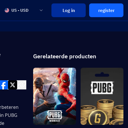
Log in
register
US - USD
e
Gerelateerde producten
rbeteren 
in PUBG 
e 