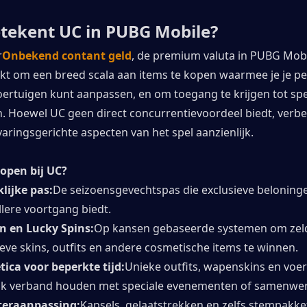
tekent UC in PUBG Mobile?
r
Onbekend contant geld
, de premium valuta in PUBG Mobil
t om een ​​breed scala aan items te kopen waarmee je je pe
ertuigen kunt aanpassen, en om toegang te krijgen tot spec
 Hoewel UC geen direct concurrentievoordeel biedt, verbet
varingsgerichte aspecten van het spel aanzienlijk.
open bij UC?
lijke pas:
De seizoensgevechtspas die exclusieve beloningen
llere voortgang biedt.
n en Lucky Spins:
Op kansen gebaseerde systemen om zel
ieve skins, outfits en andere cosmetische items te winnen.
ica voor beperkte tijd:
Unieke outfits, wapenskins en voer
ak verband houden met speciale evenementen of samenwe
teraanpassing:
Kapsels, gelaatstrekken en zelfs stempakket