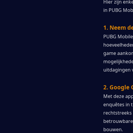
Hier zijn en
in PUBG Mobi
1. Neem d
PUBG Mobile 
hoeveelheden
game aankond
mogelijkheden
uitdagingen 
2. Google 
Met deze app
enquêtes in 
rechtstreeks 
betrouwbare 
bouwen.