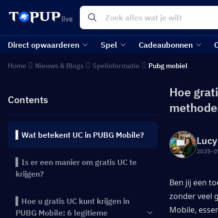
Direct opwaarderen
Spel
Cadeaubonnen
Home
Nieuws & Blogs
Spelinformatie
Pubg mobiel
Hoe grat
Contents
methode
▍Wat betekent UC in PUBG Mobile?
Lucy
2025-0
▍Is er een manier om gratis UC te
krijgen?
Ben jij een t
zonder veel 
▍Hoe u gratis UC kunt krijgen in
Mobile, essen
PUBG Mobile: 6 legitieme