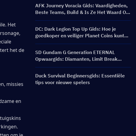
AFK Journey Voracia Gids: Vaardigheden,
Beste Teams, Build & Is Ze Het Waard Om
Te Puller?
e. Het 
DC: Dark Legion Top Up Gids: Hoe je
rsonage, 
goedkoper en veiliger Planet Coins kunt
iale 
kopen
ert het de 
SD Gundam G Generation ETERNAL
Opwaargids: Diamanten, Limit Break
Packs, Prijzen en Opwaardeermethoden
Duck Survival Beginnersgids: Essentiële
tips voor nieuwe spelers
, missies 
dzame en 
tuigskins 
rkingen.
ten om je 