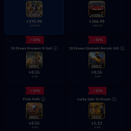
175.99
266.99
$
$
199.99
299.99
- 15%
- 15%
10 Draws Druvaen X-Suit
10 Draws Uzumaki Naruto Gilt
8.55
8.55
$
$
9.99
9.99
- 15%
- 15%
Prize Path
Lucky Spin 10 Draws
8.55
5.12
$
$
9.99
5.99