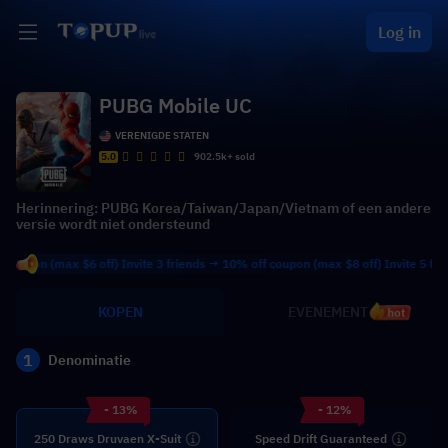
Log in
PUBG Mobile UC
VERENIGDE STATEN
5.0
902.5k+ sold
Herinnering: PUBG Korea/Taiwan/Japan/Vietnam of een andere
versie wordt niet ondersteund
n (max $6 off) Invite 3 friends → 10% off coupon (max $8 off) Invite 5 friends →
KOPEN
EVENEMENT
hot
1
Denominatie
- 13%
- 12%
250 Draws Druvaen X-Suit
Speed Drift Guaranteed