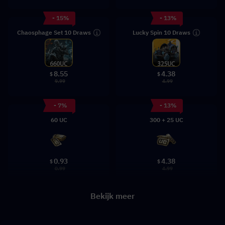
- 15%
- 13%
Chaosphage Set 10 Draws
Lucky Spin 10 Draws
8.55
4.38
$
$
9.99
4.99
- 7%
- 13%
60 UC
300 + 25 UC
0.93
4.38
$
$
0.99
4.99
Bekijk meer