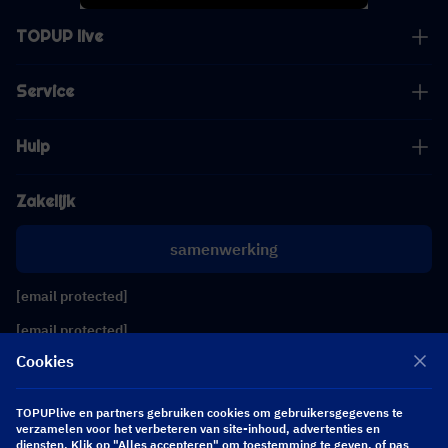
TOPUP live
Service
Hulp
Zakelijk
samenwerking
[email protected]
[email protected]
Cookies
Volg ons
TOPUPlive en partners gebruiken cookies om gebruikersgegevens te
verzamelen voor het verbeteren van site-inhoud, advertenties en
diensten. Klik op "Alles accepteren" om toestemming te geven, of pas