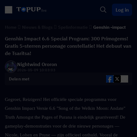
Log in
Home
Nieuws & Blogs
Spelinformatie
Genshin -impact
Genshin Impact 6.6 Special Program: 300 Primogems!
Gratis 5-sterren personage constellatie! Het debuut van
de Tsaritsa!
Nightwind Ororon
2026-05-09 10:03:03
Delen met
Gegroet, Reizigers! Het officiële speciale programma voor 
Genshin Impact Versie 6.6 "Song of the Welkin Moon: Andate" 
Truth Amongst the Pages of Purana is eindelijk gearriveerd! De 
gameplay-demonstraties voor de drie nieuwe personages — 
Nicole, Lohen en Prune — zijn officieel onthuld. Vooral de 