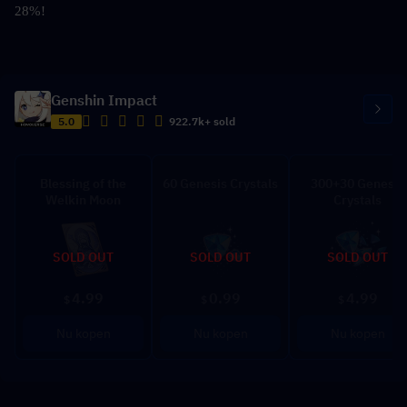
28%!
Genshin Impact
5.0
922.7k+ sold
Blessing of the
60 Genesis Crystals
300+30 Genesis
Welkin Moon
Crystals
SOLD OUT
SOLD OUT
SOLD OUT
4.99
0.99
4.99
$
$
$
Nu kopen
Nu kopen
Nu kopen