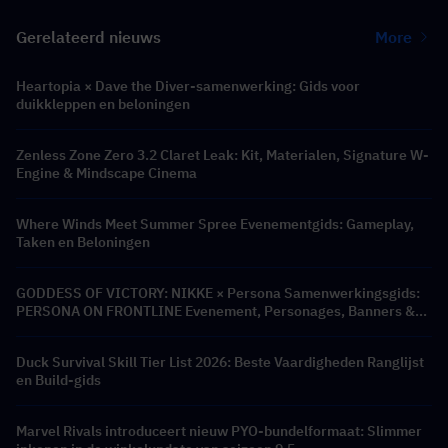
Gerelateerd nieuws
More
Heartopia × Dave the Diver-samenwerking: Gids voor
duikkleppen en beloningen
Zenless Zone Zero 3.2 Claret Leak: Kit, Materialen, Signature W-
Engine & Mindscape Cinema
Where Winds Meet Summer Spree Evenementgids: Gameplay,
Taken en Beloningen
GODDESS OF VICTORY: NIKKE × Persona Samenwerkingsgids:
PERSONA ON FRONTLINE Evenement, Personages, Banners &
Beloningen
Duck Survival Skill Tier List 2026: Beste Vaardigheden Ranglijst
en Build-gids
Marvel Rivals introduceert nieuw PYO-bundelformaat: Slimmer