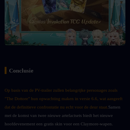
▍
Conclusie
Op basis van de PV-trailer zullen belangrijke personages zoals 
"The Dottore" hun opwachting maken in versie 6.6, wat aangeeft 
dat de definitieve confrontatie nu echt voor de deur staat.
Samen 
met de komst van twee nieuwe artefactsets biedt het nieuwe 
hoofdevenement een gratis skin voor een Claymore-wapen. 