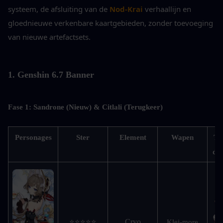
systeem, de afsluiting van de 
Nod-Krai
 verhaallijn en 
gloednieuwe verkenbare kaartgebieden, zonder toevoeging 
van nieuwe artefactsets.
1. Genshin 6.7 Banner
Fase 1: Sandrone (Nieuw) & Citlali (Terugkeer)
Personages
Ster
Element
Wapen
Te
de 
Cryo
⭐⭐⭐⭐⭐
Klei-more