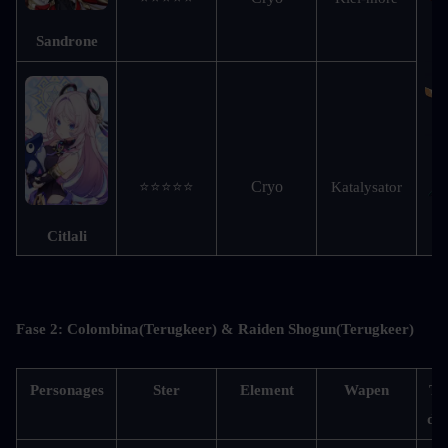
Sandrone
Cryo
⭐⭐⭐⭐⭐
Katalysator
Citlali
Fase 2: Colombina(Terugkeer) & Raiden Shogun(Terugkeer)
Personages
Ster
Element
Wapen
Te
de 