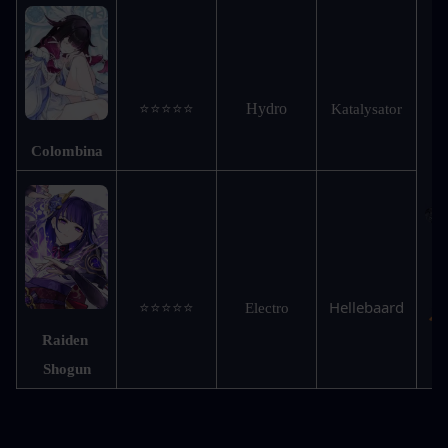
Hydro
⭐⭐⭐⭐⭐
Katalysator
Colombina
Hellebaard
⭐⭐⭐⭐⭐
Electro
Raiden 
Shogun