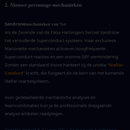
2. Nieuwe personage-mechanieken
Sandrone
mechanieken van %s:
Als de Zevende van de Fatui Harbingers herziet Sandrone 
het verouderde Superconduct-systeem. Haar exclusieve 
Marionette-mechanieken activeren hoogfrequente 
Superconduct-reacties en een enorme DEF-vermindering. 
Zonder een standaard Vision hanteert zij de unieke “
Stellar-
Conduct
” kracht, die fungeert als de kern van het komende 
Stellar-reactiesysteem.
Voor gedetailleerde mechanische analyses en 
teamcombinaties kun je de professionele diepgaande 
analyse-artikelen raadplegen.
Genshin Impact 6.7 Lunar VIII | Analyse van Sandrone's 