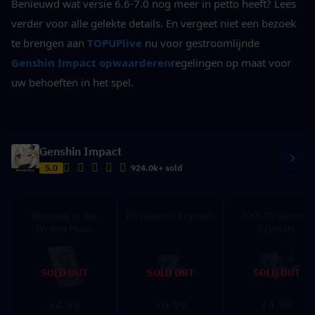
Benieuwd wat versie 6.6-7.0 nog meer in petto heeft? Lees 
verder voor alle gelekte details. En vergeet niet een bezoek 
te brengen aan
TOPUPlive
 nu voor gestroomlijnde 
Genshin Impact opwaarderen
regelingen op maat voor 
uw behoeften in het spel.
Genshin Impact
5.0
924.0k+ sold
Blessing of the
60 Genesis Crystals
300+30 Genesis
Welkin Moon
Crystals
SOLD OUT
SOLD OUT
SOLD OUT
4.99
0.99
4.99
$
$
$