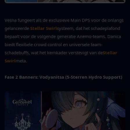
Vesna fungeert als de exclusieve Main DPS voor de onlangs 
gelanceerde
Stellar Swirl
systeem, dat het schadeplafond 
bepaalt voor de volgende generatie Anemo-teams. Danica 
biedt flexibele crowd control en universele team-
schadebuffs, wat het kernkader verstevigt van de
Stellar 
Swirl
meta.
Fase 2 Banners: Vodyanitsa (5-Sterren Hydro Support)