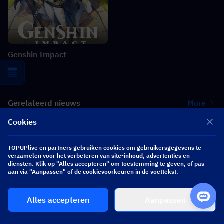
Genshin Impact
Gerelateerd nieuws
More
Cookies
Heartopia × Dave the Diver-samenwerking: Gids voor
duikkleppen en beloningen
TOPUPlive en partners gebruiken cookies om gebruikersgegevens te
verzamelen voor het verbeteren van site-inhoud, advertenties en
Zenless Zone Zero 3.2 Claret Leak: Kit, Materialen, Signature W-
diensten. Klik op "Alles accepteren" om toestemming te geven, of pas
Engine & Mindscape Cinema
aan via "Aanpassen" of de cookievoorkeuren in de voettekst.
Where Winds Meet Summer Spree Evenementgids: Gameplay,
Alles accepteren
Aanpassen
Taken en Beloningen