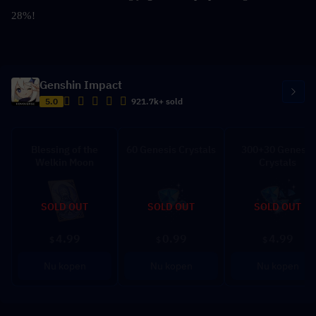
28%!
Genshin Impact
5.0
921.7k+ sold
Blessing of the
60 Genesis Crystals
300+30 Genesis
Welkin Moon
Crystals
SOLD OUT
SOLD OUT
SOLD OUT
4.99
0.99
4.99
$
$
$
Nu kopen
Nu kopen
Nu kopen