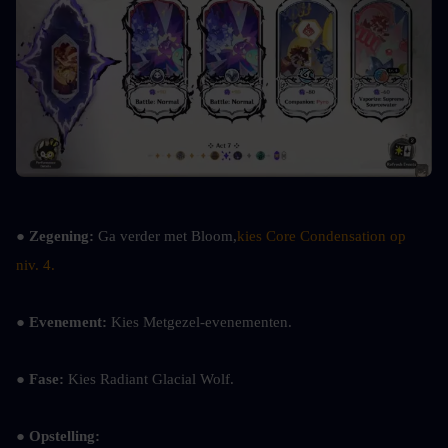
● Zegening: 
Ga verder met Bloom,
kies Core Condensation op 
niv. 4.
● Evenement: 
Kies Metgezel-evenementen.
● Fase: 
Kies Radiant Glacial Wolf.
● Opstelling: