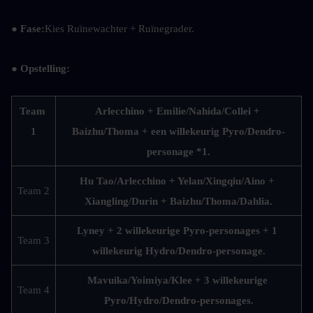
● Fase:
Kies Ruïnewachter + Ruïnegrader.
● Opstelling:
Team 
Arlecchino + Emilie/Nahida/Collei + 
1
Baizhu/Thoma + een willekeurig Pyro/Dendro-
personage *1.
Hu Tao/Arlecchino + Yelan/Xingqiu/Aino + 
Team 2
Xiangling/Durin + Baizhu/Thoma/Dahlia.
Lyney + 2 willekeurige Pyro-personages + 1 
Team 3
willekeurig Hydro/Dendro-personage.
Mavuika/Yoimiya/Klee + 3 willekeurige 
Team 4
Pyro/Hydro/Dendro-personages.