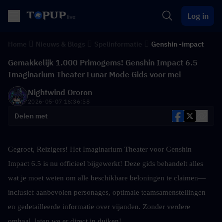
Log in
Home
Nieuws & Blogs
Spelinformatie
Genshin -impact
Gemakkelijk 1.000 Primogems! Genshin Impact 6.5
Imaginarium Theater Lunar Mode Gids voor mei
Nightwind Ororon
2026-05-07 16:36:58
Delen met
Gegroet, Reizigers! Het Imaginarium Theater voor Genshin 
Impact 6.5 is nu officieel bijgewerkt! Deze gids behandelt alles 
wat je moet weten om alle beschikbare beloningen te claimen—
inclusief aanbevolen personages, optimale teamsamenstellingen 
en gedetailleerde informatie over vijanden. Zonder verdere 
omhaal, laten we er direct in duiken!