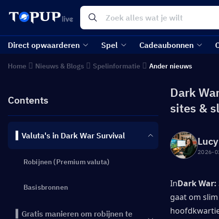
Direct opwaarderen
Spel
Cadeaubonnen
Home
Nieuws & Blogs
Spelinformatie
Ander nieuws
Dark War
Contents
sites & 
▍Valuta's in Dark War Survival
Lucy
2026-0
Robijnen (Premium valuta)
In
Dark War: 
Basisbronnen
gaat om slim
hoofdkwartier
▍Gratis manieren om robijnen te