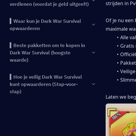
strijden in P
verdienen (voordat je geld uitgeeft)
Of je nu een 
▍Waar kun je Dark War Survival
opwaarderen
maximale waa
Alle va
▍Beste pakketten om te kopen in
Gratis
Dark War Survival (hoogste
Offici
waarde)
Pakket
Veilig
▍Hoe je veilig Dark War Survival
Slimme
kunt opwaarderen (Stap-voor-
stap)
Laten we beg
▍Beste manieren om Rubies uit te
geven
▍Veelgestelde vragen over Dark