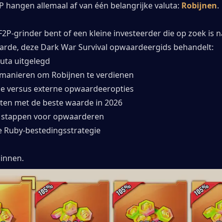
vP hangen allemaal af van één belangrijke valuta: 
Robijnen
.
F2P-grinder bent of een kleine investeerder die op zoek is n
rde, deze Dark War Survival opwaardeergids behandelt:
luta uitgelegd
 manieren om Robijnen te verdienen
ële versus externe opwaardeeropties
ten met de beste waarde in 2026
e stappen voor opwaarderen
 Ruby-bestedingsstrategie
innen.