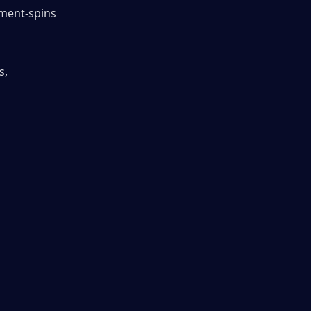
ement-spins
, 