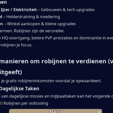
nen
IJzer / Elektriciteit
 – Gebouwen & tech-upgrades
el
 – Heldentraining & nivellering
en
 – Winkel aankopen & kleine upgrades
farmen. Robijnen zijn de versneller.
ere HQ-voortgang, betere PvP-prestaties en dominantie in e
 robijnen je focus.
 manieren om robijnen te verdienen (v
itgeeft)
 je gratis robijneninkomsten voordat je opwaardeert.
 Dagelijkse Taken
 van dagelijkse missies en mijlpaaltaken kan het volgende 
00
 Robijnen per voltooiing