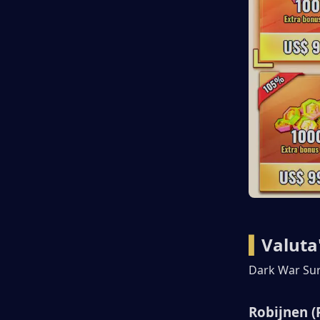
War Survival opwaarderen
▍Conclusie
▍
Valuta
Dark War Surv
Robijnen (