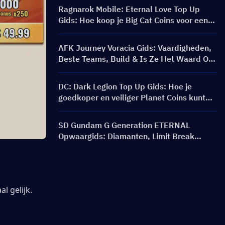
Ragnarok Mobile: Eternal Love Top Up
Gids: Hoe koop je Big Cat Coins voor een
betere prijs?
AFK Journey Voracia Gids: Vaardigheden,
Beste Teams, Build & Is Ze Het Waard Om
Te Puller?
DC: Dark Legion Top Up Gids: Hoe je
goedkoper en veiliger Planet Coins kunt
kopen
SD Gundam G Generation ETERNAL
Opwaargids: Diamanten, Limit Break
Packs, Prijzen en Opwaardeermethoden
l gelijk.