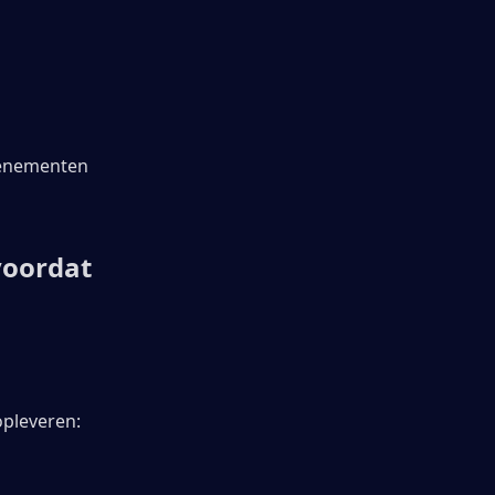
venementen 
oordat 
opleveren: