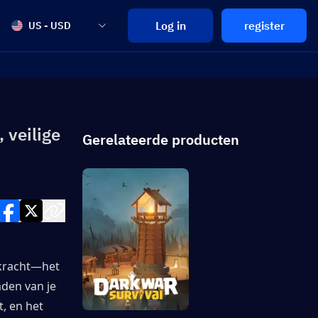
Log in
register
US - USD
 veilige
Gerelateerde producten
kracht—het 
den van je 
, en het 