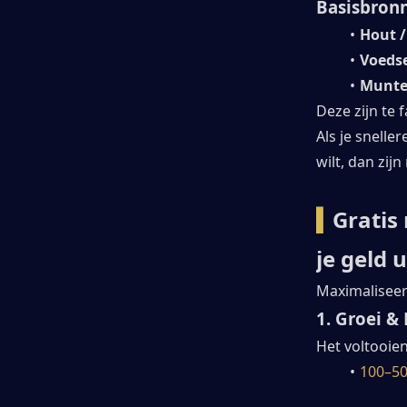
Basisbron
Hout / 
Voeds
Munt
Deze zijn te 
Als je snell
wilt, dan zijn
▍
Gratis
je geld u
Maximaliseer
1. Groei &
Het voltooien
100–5