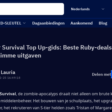
Nederlands
CD-SLEUTEL
Dagaanbiedingen
Aankomend
Blog
 Survival Top Up-gids: Beste Ruby-deals,
slimme uitgaven
 Lauria
Delen met
2-25 16:49:18
Survival
, de zombie-apocalyps draait niet alleen om brute 
 middelenbeheer. Het bouwen van je schuilplaats, het upgra
, het rekruteren van S-tier helden zoals Tristan of Margaret