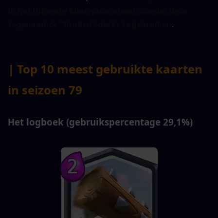
in het Ultimate Champion-niveau zonder deze 
zogenaamde "Broken"-decks te gebruiken
.
| Top 10 meest gebruikte kaarten 
in seizoen 79
Het logboek (gebruikspercentage 29,1%)