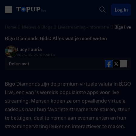
Log in
Home
Nieuws & Blogs
Livestreaming -informatie
Bigo live
Bigo Diamonds Gids: Alles wat je moet weten
Lucy Lauria
2026-05-25 16:24:10
Delen met
Bigo Diamonds zijn de premium virtuele valuta in BIGO 
Live, een van 's werelds populairste apps voor live 
streaming. Mensen kopen ze om opvallende virtuele 
cadeaus naar hun favoriete streamers te sturen, steun 
te betuigen, deel te nemen aan evenementen en hun 
streamingervaring leuker en interactiever te maken.