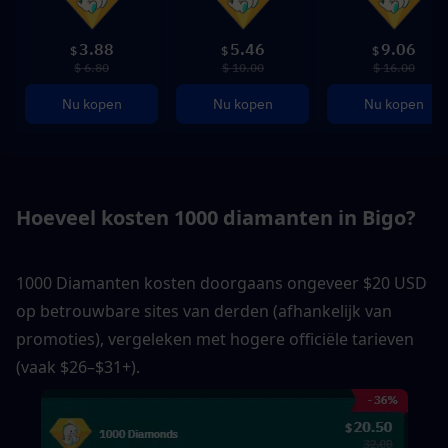
3.88
5.46
9.06
$
$
$
$ 6.80
$ 10.00
$ 16.00
Nu kopen
Nu kopen
Nu kopen
Hoeveel kosten 1000 diamanten in Bigo?
1000 Diamanten kosten doorgaans ongeveer $20 USD 
op betrouwbare sites van derden (afhankelijk van 
promoties), vergeleken met hogere officiële tarieven 
(vaak $26–$31+).