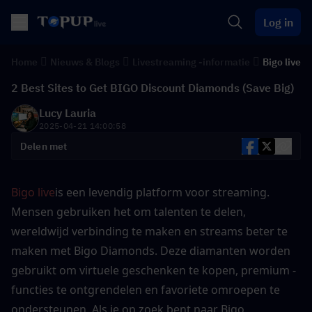
Log in
Home
Nieuws & Blogs
Livestreaming -informatie
Bigo live
2 Best Sites to Get BIGO Discount Diamonds (Save Big)
Lucy Lauria
2025-04-21 14:00:58
Delen met
Bigo live
is een levendig platform voor streaming. 
Mensen gebruiken het om talenten te delen, 
wereldwijd verbinding te maken en streams beter te 
maken met Bigo Diamonds. Deze diamanten worden 
gebruikt om virtuele geschenken te kopen, premium -
functies te ontgrendelen en favoriete omroepen te 
ondersteunen. Als je op zoek bent naar Bigo 