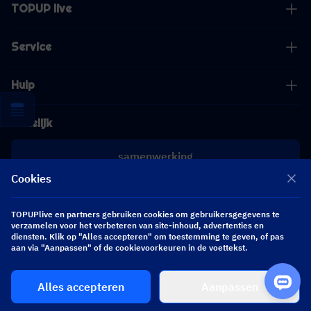
TOPUP live
Service
Hulp
Zakelijk
samenwerking
Cookies
[email protected]
[email protected]
TOPUPlive en partners gebruiken cookies om gebruikersgegevens te
verzamelen voor het verbeteren van site-inhoud, advertenties en
diensten. Klik op "Alles accepteren" om toestemming te geven, of pas
aan via "Aanpassen" of de cookievoorkeuren in de voettekst.
Volg ons
Alles accepteren
Aanpassen
Copyright 2026 SEA WHALE TECHNOLOGY PTE.LTD. All Rights Reserved.