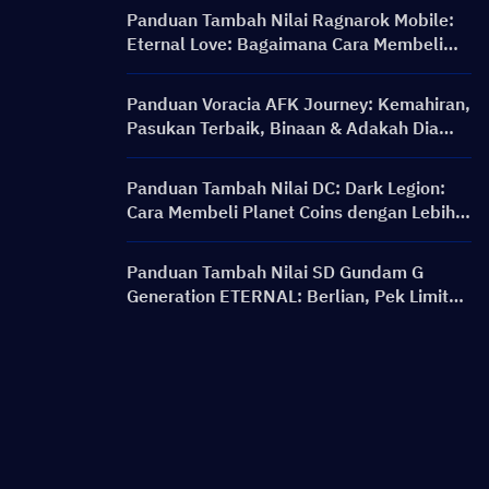
Panduan Tambah Nilai Ragnarok Mobile:
Eternal Love: Bagaimana Cara Membeli
Big Cat Coin pada Harga yang Lebih Baik?
Panduan Voracia AFK Journey: Kemahiran,
Pasukan Terbaik, Binaan & Adakah Dia
Berbaloi untuk Diperoleh?
Panduan Tambah Nilai DC: Dark Legion:
Cara Membeli Planet Coins dengan Lebih
Murah & Selamat
Panduan Tambah Nilai SD Gundam G
Generation ETERNAL: Berlian, Pek Limit
Break, Harga, dan Kaedah Pengecasan
Semula