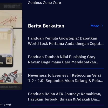
Zenless Zone Zero
Berita Berkaitan
More
Panduan Pemula Growtopia: Dapatkan
World Lock Pertama Anda dengan Cepat &
Selamat
Panduan Tambah Nilai Punishing Gray
Raven: Bagaimana Cara Mendapatkan
Rainbow Card dengan Harga Lebih Baik?
Neverness to Everness | Kebocoran Versi
1.2 - 2.0: Sepanduk Akan Datang & Pelan
Hala Tuju!
Panduan Rolan AFK Journey: Kemahiran,
Pasukan Terbaik, Binaan & Adakah Dia
Berbaloi untuk Ditarik?
n yang 