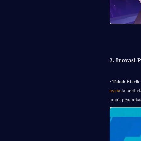
2. Inovasi
• 
Tubuh Eterik (
nyata.
Ia bertin
untuk peneroka