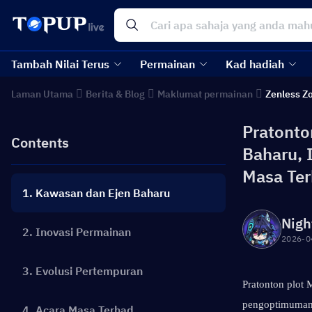
Tambah Nilai Terus
Permainan
Kad hadiah
Laman Utama
Berita & Blog
Maklumat permainan
Zenless Z
Pratonto
Contents
Baharu, 
Masa Te
1. Kawasan dan Ejen Baharu
Nigh
2. Inovasi Permainan
2026-0
3. Evolusi Pertempuran
Pratonton plot 
pengoptimuman 
4. Acara Masa Terhad