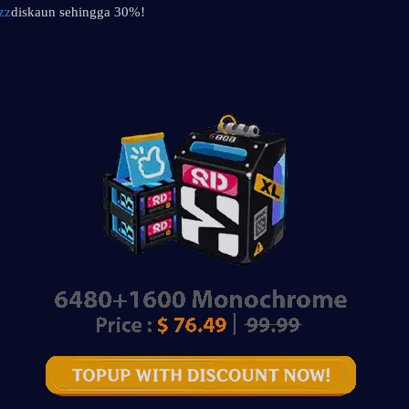
zz
diskaun sehingga 30%!