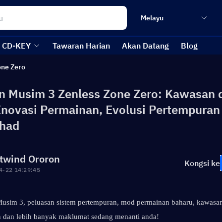
Melayu
CD-KEY
Tawaran Harian
Akan Datang
Blog
one Zero
n Musim 3 Zenless Zone Zero: Kawasan 
Inovasi Permainan, Evolusi Pertempuran
rhad
twind Ororon
Kongsi ke
4-22 14:29:45
Musim 3, peluasan sistem pertempuran, mod permainan baharu, kawasan,
dan lebih banyak maklumat sedang menanti anda!