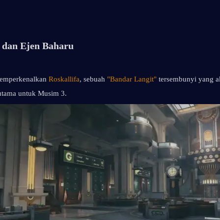
 dan Ejen Baharu
emperkenalkan 
Roskallifa
, sebuah 
"Bandar Langit"
 tersembunyi yang a
 utama untuk Musim 3.