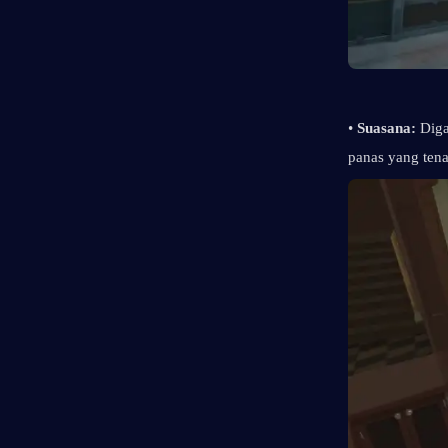
• 
Suasana: 
Diga
panas yang ten