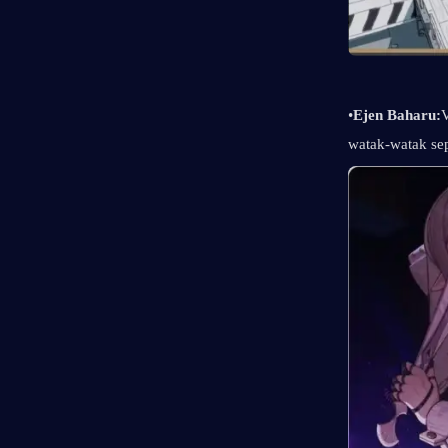
•
Ejen Baharu:
V
watak-watak sep