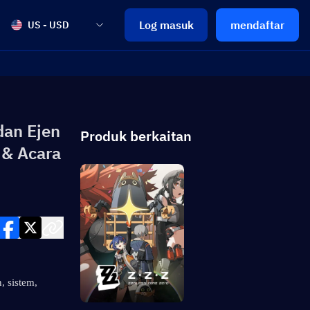
Log masuk
mendaftar
US - USD
dan Ejen
Produk berkaitan
 & Acara
 sistem, 