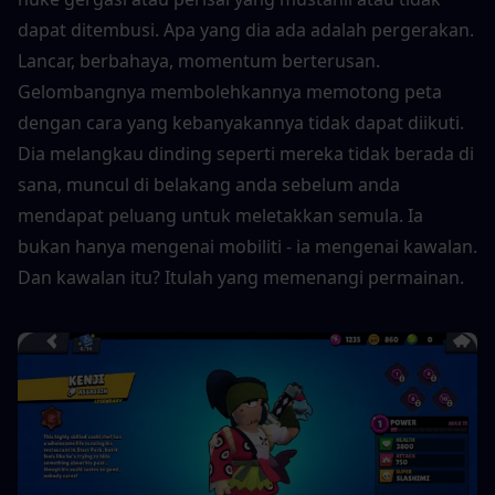
dapat ditembusi. Apa yang dia ada adalah pergerakan. 
Lancar, berbahaya, momentum berterusan. 
Gelombangnya membolehkannya memotong peta 
dengan cara yang kebanyakannya tidak dapat diikuti. 
Dia melangkau dinding seperti mereka tidak berada di 
sana, muncul di belakang anda sebelum anda 
mendapat peluang untuk meletakkan semula. Ia 
bukan hanya mengenai mobiliti - ia mengenai kawalan. 
Dan kawalan itu? Itulah yang memenangi permainan.