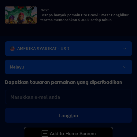
Next
Berapa banyak pemain Pro Brawl Stars? Penghibur
teratas memecahkan $ 300k setiap tahun
AMERIKA SYARIKAT - USD
Melayu
Dapatkan tawaran permainan yang diperibadikan
Langgan