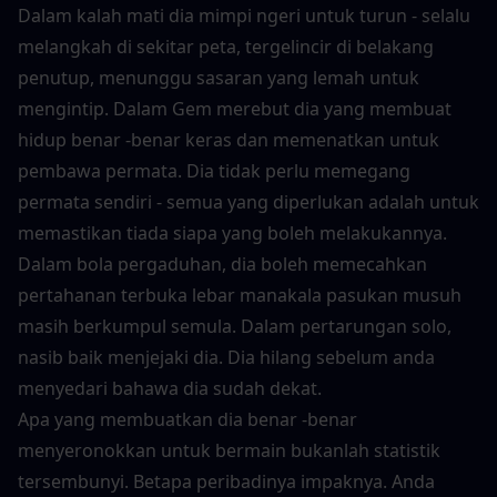
Dalam kalah mati dia mimpi ngeri untuk turun - selalu 
melangkah di sekitar peta, tergelincir di belakang 
penutup, menunggu sasaran yang lemah untuk 
mengintip. Dalam Gem merebut dia yang membuat 
hidup benar -benar keras dan memenatkan untuk 
pembawa permata. Dia tidak perlu memegang 
permata sendiri - semua yang diperlukan adalah untuk 
memastikan tiada siapa yang boleh melakukannya. 
Dalam bola pergaduhan, dia boleh memecahkan 
pertahanan terbuka lebar manakala pasukan musuh 
masih berkumpul semula. Dalam pertarungan solo, 
nasib baik menjejaki dia. Dia hilang sebelum anda 
menyedari bahawa dia sudah dekat.
Apa yang membuatkan dia benar -benar 
menyeronokkan untuk bermain bukanlah statistik 
tersembunyi. Betapa peribadinya impaknya. Anda 