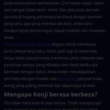
pada kebanyakan perlawanan. Dia hanya cepat, tajam 
dan sangat tidak henti -henti. Dan jika anda pernah 
berada di hujung pertempuran Kenji dengan pemain 
yang tahu apa yang mereka lakukan, anda tahu 
berapa cepat pertarungan dapat meleleh dari kawalan 
anda.
Permata Permata Bintang
Bagus untuk membuka 
kunci penyerang baru, tidak syak lagi di dalamnya, 
tetapi tidak ada permata membuka jenis tekanan dan 
peralihan tempo yang dibawa oleh Kenji ketika dia 
bermain dengan betul. Anda boleh mendapatkan 
permata dengan mudah dari
Topuplive
, penjual mata 
wang yang paling terkenal dan dipercayai di web.
Mengapa Kenji berasa berbeza?
Dia tidak mencolok di atas kertas. Tidak mempunyai 
nuke gergasi atau perisai yang mustahil atau tidak 