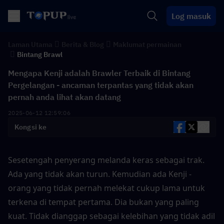
Log masuk
Laman Utama
Berita & Blog
Maklumat permainan
Bintang Brawl
Mengapa Kenji adalah Brawler Terbaik di Bintang
Pergelangan - ancaman terpantas yang tidak akan
pernah anda lihat akan datang
2025-06-12 12:59:06
Kongsi ke
Sesetengah penyerang melanda keras sebagai trak. 
Ada yang tidak akan turun. Kemudian ada Kenji - 
orang yang tidak pernah melekat cukup lama untuk 
terkena di tempat pertama. Dia bukan yang paling 
kuat. Tidak dianggap sebagai kelebihan yang tidak adil 