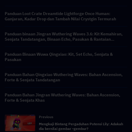
Panduan Loot Crate Dreamtide Lightforge Once Human:
Ganjaran, Kadar Drop dan Tambah Nilai Crystgin Termurah
Panduan binaan Jingran Wuthering Waves 3.6: Kit Kemahiran,
Senjata Tandatangan, Binaan Echo, Pasukan & Rantaian
Resonans
Panduan Binaan Wuwa Qingxiao: Kit, Set Echo, Senjata &
Pasukan
Panduan Bahan Qingxiao Wuthering Waves: Bahan Ascension,
Forte & Senjata Tandatangan
Panduan Bahan Jingran Wuthering Waves: Bahan Ascension,
Forte & Senjata Khas
Previous
Mengkaji Bintang Pergaduhan Potensi Lily: Adakah
dia bernilai gembar -gembur?