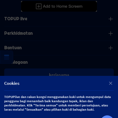
TOPUP live
Perkhidmatan
Bantuan
Perniagaan
kerjasama
Cookies
[email protected]
[email protected]
TOPUPlive dan rakan kongsi menggunakan kuki untuk mengumpul data
pengguna bagi menambah baik kandungan tapak, iklan dan
perkhidmatan. Klik "Terima semua" untuk memberi persetujuan, atau
laras melalui "Sesuaikan" atau pilihan kuki di bahagian kaki.
Ikuti kami