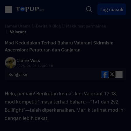
Log masuk
Laman Utama
Berita & Blog
Maklumat permainan
Valorant
Mod Kedudukan Terhad Baharu Valorant Skirmish:
Ascension: Peraturan dan Ganjaran
Claire Voss
2026-05-06 17:00:48
Kongsi ke
Helo, pemain! Berikutan kemas kini Valorant 12.08, 
mod kompetitif masa terhad baharu—“1v1 dan 2v2 
Bullfight”—telah diperkenalkan. Mari kita lihat mod ini 
dengan lebih dekat.