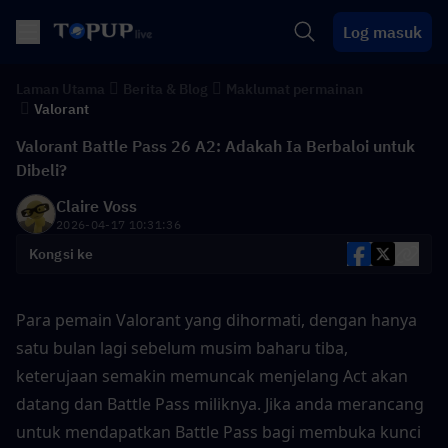
Log masuk
Laman Utama
Berita & Blog
Maklumat permainan
Valorant
Valorant Battle Pass 26 A2: Adakah Ia Berbaloi untuk
Dibeli?
Claire Voss
2026-04-17 10:31:36
Kongsi ke
Para pemain Valorant yang dihormati, dengan hanya 
satu bulan lagi sebelum musim baharu tiba, 
keterujaan semakin memuncak menjelang Act akan 
datang dan Battle Pass miliknya. Jika anda merancang 
untuk mendapatkan Battle Pass bagi membuka kunci 