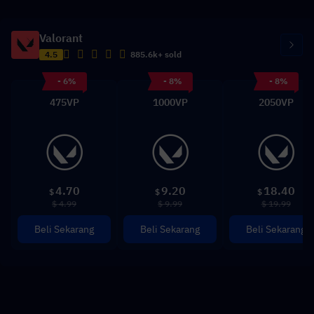
Valorant
4.5
885.6k+ sold
- 6%
- 8%
- 8%
475VP
1000VP
2050VP
4.70
9.20
18.40
$
$
$
$ 4.99
$ 9.99
$ 19.99
Beli Sekarang
Beli Sekarang
Beli Sekarang