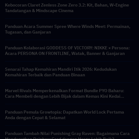
Kebocoran Claret Zenless Zone Zero 3.2: Kit, Bahan, W-Engine
Tandatangan & Mindscape Cinema
Panduan Acara Summer Spree Where Winds Meet: Permainan,
Tugasan, dan Ganjaran
Panduan Kolaborasi GODDESS OF VICTORY: NIKKE × Persona:
Acara PERSONA ON FRONTLINE, Watak, Banner & Ganjaran
Senarai Tahap Kemahiran Mandiri Itik 2026: Kedudukan
Kemahiran Terbaik dan Panduan Binaan
Marvel Rivals Memperkenalkan Format Bundle PYO Baharu:
Cara Membeli dengan Lebih Bijak dalam Kemas Kini Kedai
Musim 9.5
Panduan Pemula Growtopia: Dapatkan World Lock Pertama
Anda dengan Cepat & Selamat
Panduan Tambah Nilai Punishing Gray Raven: Bagaimana Cara
Mendapatkan Rainbow Card dengan Harga Lebih Baik?