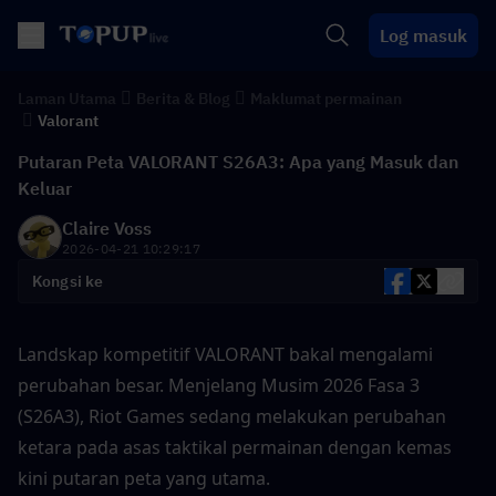
Log masuk
Laman Utama
Berita & Blog
Maklumat permainan
Valorant
Putaran Peta VALORANT S26A3: Apa yang Masuk dan
Keluar
Claire Voss
2026-04-21 10:29:17
Kongsi ke
Landskap kompetitif VALORANT bakal mengalami 
perubahan besar. Menjelang Musim 2026 Fasa 3 
(S26A3), Riot Games sedang melakukan perubahan 
ketara pada asas taktikal permainan dengan kemas 
kini putaran peta yang utama.