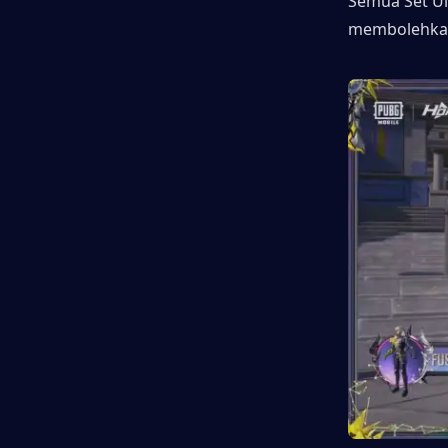
Semua Set Ult
membolehkan