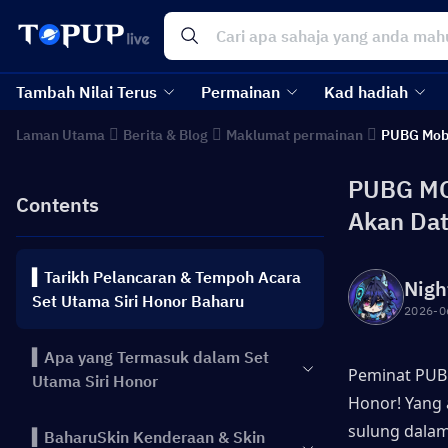
Tambah Nilai Terus
Permainan
Kad hadiah
Laman Utama
Berita & Blog
Maklumat permainan
PUBG Mob
PUBG MOB
Contents
Akan Dat
▍Tarikh Pelancaran & Tempoh Acara
Nigh
Set Utama Siri Honor Baharu
2026-0
▍Apa yang Termasuk dalam Set
Peminat PUBG
Utama Siri Honor
Honor! Yang 
sulung dalam
▍BaharuSkin Kenderaan & Skin