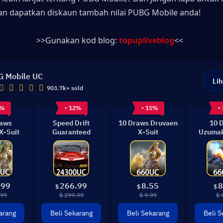
an dapatkan diskaun tambah nilai PUBG Mobile anda!
>>Gunakan kod blog: 
topupliveblog
<<
 Mobile UC
Lih
903.7k+ sold
3%
- 12%
- 15%
-
raws
Speed Drift
10 Draws Druvaen
10 
X-Suit
Guaranteed
X-Suit
Uzumak
G
.99
266.99
8.55
8
$
$
$
.99
$ 299.99
$ 9.99
$ 
arang
Beli Sekarang
Beli Sekarang
Beli S