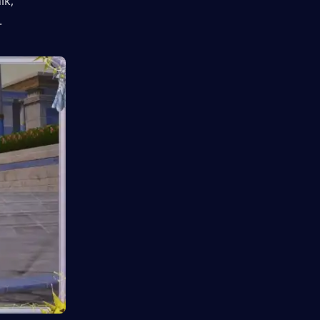
k, 
.