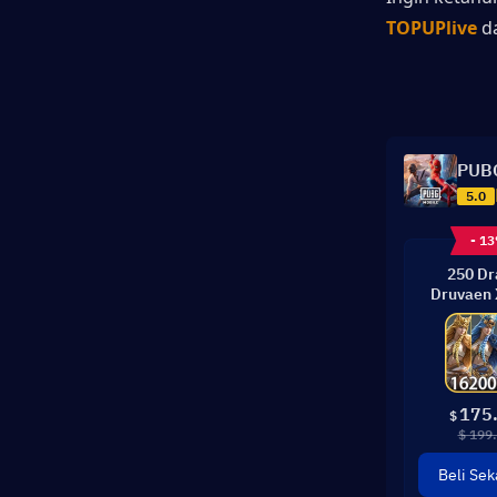
TOPUPlive
 d
PUBG
5.0
- 1
250 D
Druvaen 
175
$
$ 199
Beli Sek