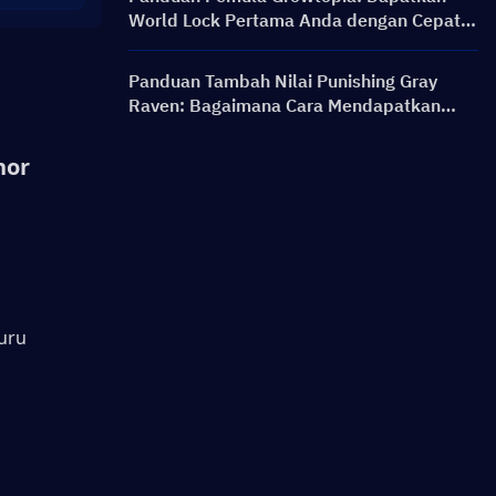
World Lock Pertama Anda dengan Cepat &
Selamat
Panduan Tambah Nilai Punishing Gray
Raven: Bagaimana Cara Mendapatkan
Rainbow Card dengan Harga Lebih Baik?
or 
ru 