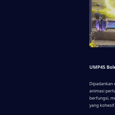
UMP45 Bole
Dipadankan d
animasi pertu
berfungsi, m
yang kohesif