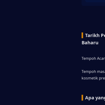
▍
Tarikh P
Baharu
Tempoh Acara
Tempoh masa
kosmetik pre
▍
Apa yan