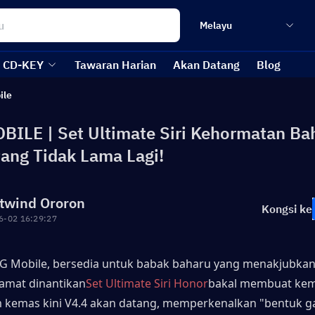
Melayu
CD-KEY
Tawaran Harian
Akan Datang
Blog
ile
ILE | Set Ultimate Siri Kehormatan Ba
ang Tidak Lama Lagi!
twind Ororon
Kongsi ke
6-02 16:29:27
 Mobile, bersedia untuk babak baharu yang menakjubkan d
amat dinantikan
Set Ultimate Siri Honor
bakal membuat kem
 kemas kini V4.4 akan datang, memperkenalkan "bentuk g