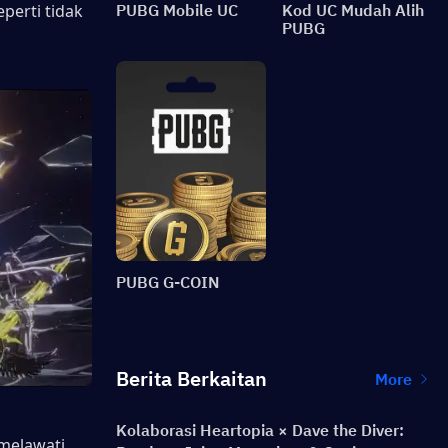
erti tidak 
PUBG Mobile UC
Kod UC Mudah Alih
PUBG
PUBG G-COIN
Berita Berkaitan
More
Kolaborasi Heartopia × Dave the Diver:
Ingin ketahui lebih lanjut tentang PUBG Mobile? Dan jangan lupa untuk melawati 