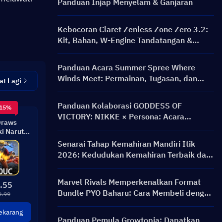
Panduan Injap Menyelam & Ganjaran
Kebocoran Claret Zenless Zone Zero 3.2:
Kit, Bahan, W-Engine Tandatangan &
Mindscape Cinema
Panduan Acara Summer Spree Where
Winds Meet: Permainan, Tugasan, dan
at Lagi
Ganjaran
Panduan Kolaborasi GODDESS OF
 15%
VICTORY: NIKKE × Persona: Acara
Draws
PERSONA ON FRONTLINE, Watak, Banner
i Naruto
& Ganjaran
ilt
Senarai Tahap Kemahiran Mandiri Itik
2026: Kedudukan Kemahiran Terbaik dan
Panduan Binaan
Marvel Rivals Memperkenalkan Format
.55
Bundle PYO Baharu: Cara Membeli dengan
9.99
Lebih Bijak dalam Kemas Kini Kedai
ekarang
Musim 9.5
Panduan Pemula Growtopia: Dapatkan