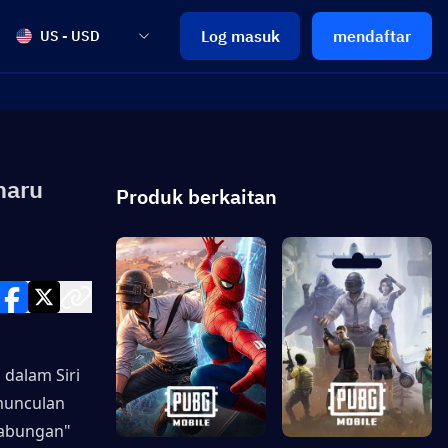
Log masuk
mendaftar
US - USD
haru
Produk berkaitan
alam Siri 
unculan 
abungan" 