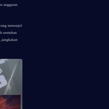
an anggaran 
yang menonjol 
h sentuhan 
 jangkakan 