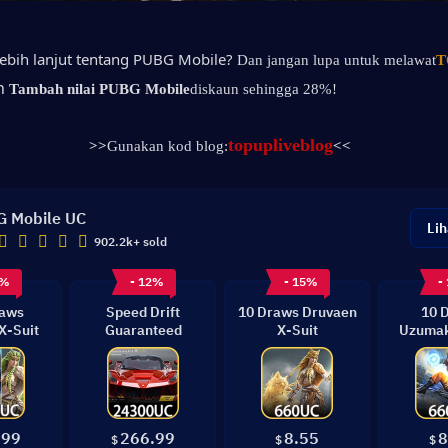
lebih lanjut tentang PUBG Mobile?
Dan jangan lupa untuk melawat
T
n 
Tambah nilai PUBG Mobile
diskaun sehingga 28%!
topupliveblog
>>
Gunakan kod blog:
<<
 Mobile UC
Lih
902.2k+ sold
3%
- 12%
- 15%
-
raws
Speed Drift
10 Draws Druvaen
10 
X-Suit
Guaranteed
X-Suit
Uzumak
G
.99
266.99
8.55
8
$
$
$