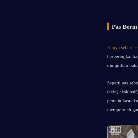
▍
Pas Berm
Hanya sehari se
berperingkat bah
diunjurkan baka
Seperti pas seb
(skin) eksklusi
pemain kasual a
memperoleh gan