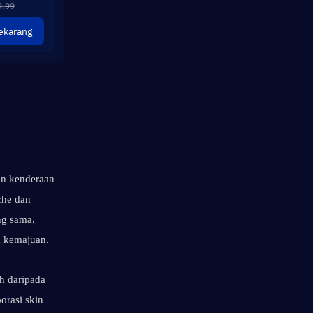
9.99
ekarang
in kenderaan 
he dan 
g sama, 
n kemajuan.
 daripada 
rasi skin 