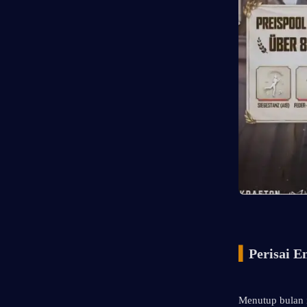
▍
Perisai E
Menutup bulan i