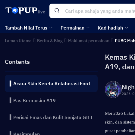
Tambah Nilai Terus
Permainan
Kad hadiah
Laman Utama
Berita & Blog
Maklumat permainan
PUBG Mob
Kemas Ki
Contents
A19, dan
▍Acara Skin Kereta Kolaborasi Ford
Nigh
2026-0
▍Pas Bermusim A19
Mei 2026 bakal
▍Perisai Emas dan Kulit Senjata GILT
skin, dan siste
pusat pembelian
▍Kesimpulan