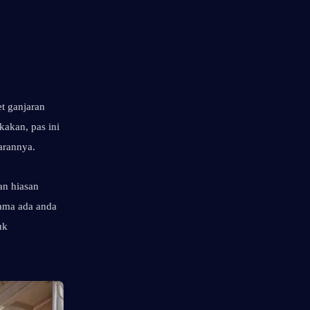
 ganjaran 
akan, pas ini 
arannya.
n hiasan 
ama ada anda 
k 