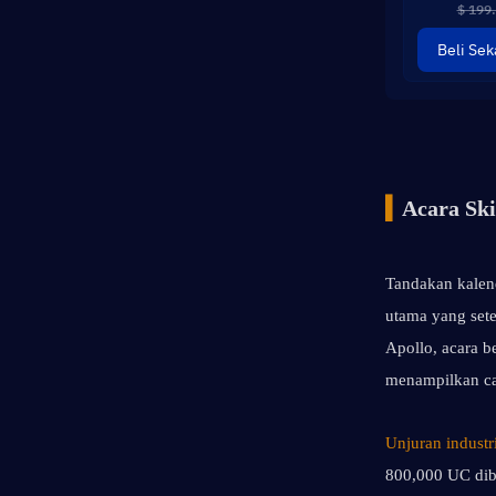
$ 199
Beli Sek
▍
Acara Ski
Tandakan kalen
utama yang sete
Apollo, acara b
menampilkan cab
Unjuran industr
800,000 UC dibe