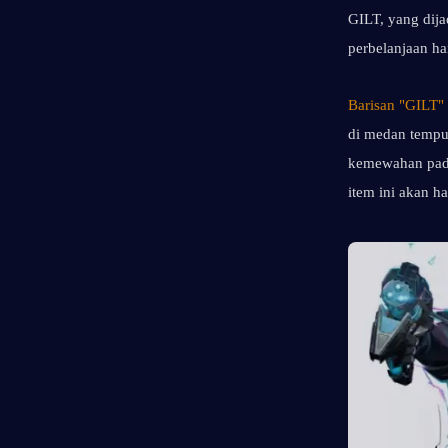
GILT, yang dija
perbelanjaan ha
Barisan "GILT"
di medan tempur
kemewahan pada
item ini akan h