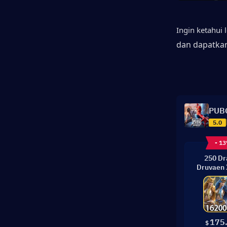
Ingin ketahui 
dan dapatka
PUBG
5.0
- 1
250 D
Druvaen 
175
$