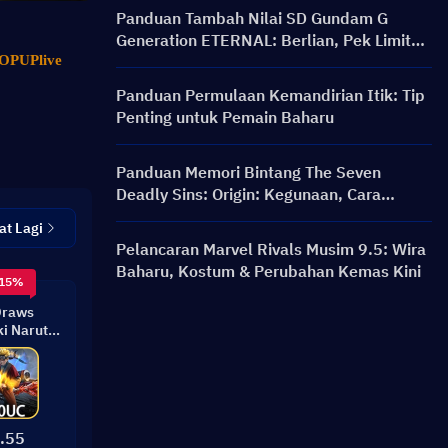
Panduan Tambah Nilai SD Gundam G
Generation ETERNAL: Berlian, Pek Limit
Break, Harga, dan Kaedah Pengecasan
OPUPlive
Semula
Panduan Permulaan Kemandirian Itik: Tip
Penting untuk Pemain Baharu
Panduan Memori Bintang The Seven
Deadly Sins: Origin: Kegunaan, Cara
Mendapatkan & Tip Perbelanjaan Terbaik
at Lagi
Pelancaran Marvel Rivals Musim 9.5: Wira
Baharu, Kostum & Perubahan Kemas Kini
 15%
Draws
i Naruto
ilt
.55