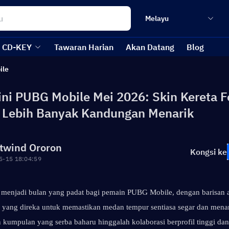
Melayu
CD-KEY
Tawaran Harian
Akan Datang
Blog
ile
ni PUBG Mobile Mei 2026: Skin Kereta F
 Lebih Banyak Kandungan Menarik
twind Ororon
Kongsi ke
5-15 18:04:59
 menjadi bulan yang padat bagi pemain PUBG Mobile, dengan barisan ac
m yang direka untuk memastikan medan tempur sentiasa segar dan menar
 kumpulan yang serba baharu hinggalah kolaborasi berprofil tinggi da