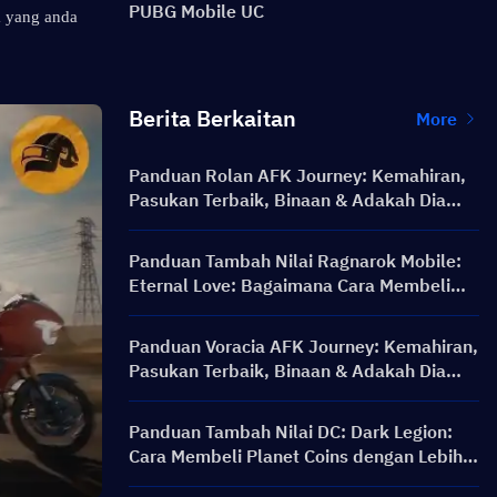
PUBG Mobile UC
 yang anda 
Berita Berkaitan
More
Panduan Rolan AFK Journey: Kemahiran,
Pasukan Terbaik, Binaan & Adakah Dia
Berbaloi untuk Ditarik?
Panduan Tambah Nilai Ragnarok Mobile:
Eternal Love: Bagaimana Cara Membeli
Big Cat Coin pada Harga yang Lebih Baik?
Panduan Voracia AFK Journey: Kemahiran,
Pasukan Terbaik, Binaan & Adakah Dia
Berbaloi untuk Diperoleh?
Panduan Tambah Nilai DC: Dark Legion:
Cara Membeli Planet Coins dengan Lebih
Murah & Selamat