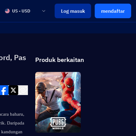
Log masuk
mendaftar
US - USD
ord, Pas
Produk berkaitan
ara baharu, 
ik. Daripada 
n kandungan 