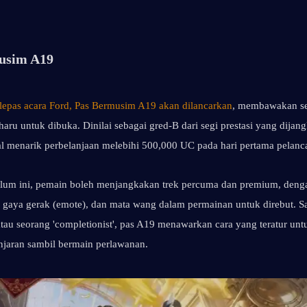
usim A19
lepas acara Ford, Pas Bermusim A19 akan dilancarkan
, membawakan set
aru untuk dibuka. Dinilai sebagai gred-B dari segi prestasi yang dijangk
l menarik perbelanjaan melebihi 500,000 UC pada hari pertama pelanc
elum ini, pemain boleh menjangkakan trek percuma dan premium, denga
f, gaya gerak (emote), dan mata wang dalam permainan untuk direbut. S
tau seorang 'completionist', pas A19 menawarkan cara yang teratur untu
jaran sambil bermain perlawanan.