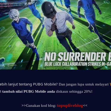
lebih lanjut tentang PUBG Mobile?
Dan jangan lupa untuk melayari 
n 
tambah nilai PUBG Mobile anda 
diskaun sehingga 20%!
topupliveblog
>>
Gunakan kod blog: 
<<