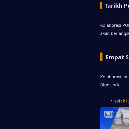
▍
Tarikh 
Kolaborasi PU
akan berlangs
▍
Empat S
Kolaborasi in
Blue Lock:
Yoichi 