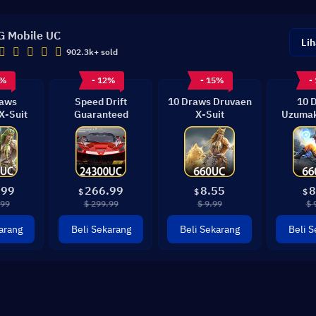
 Mobile UC
Lih
902.3k+ sold
3%
- 12%
- 15%
-
raws
Speed Drift
10 Draws Druvaen
10 
X-Suit
Guaranteed
X-Suit
Uzumak
G
.99
266.99
8.55
8
$
$
$
.99
$ 299.99
$ 9.99
$ 
arang
Beli Sekarang
Beli Sekarang
Beli S