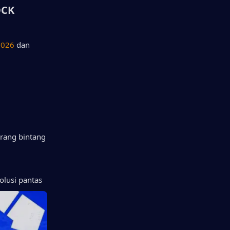
OCK
2026
 dan 
ang bintang 
olusi pantas