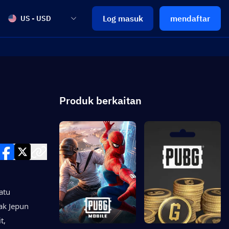
Log masuk
mendaftar
US - USD
Produk berkaitan
tu 
k Jepun 
, 