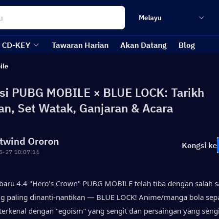
Melayu
CD-KEY
Tawaran Harian
Akan Datang
Blog
ile
si PUBG MOBILE × BLUE LOCK: Tarikh
an, Set Watak, Ganjaran & Acara
twind Ororon
Kongsi ke
5-27 10:07:16
rbaru 4.4 "Hero’s Crown" PUBG MOBILE telah tiba dengan salah sa
ng paling dinanti-nantikan — BLUE LOCK! Anime/manga bola sepa
terkenal dengan "egoism" yang sengit dan persaingan yang sengit