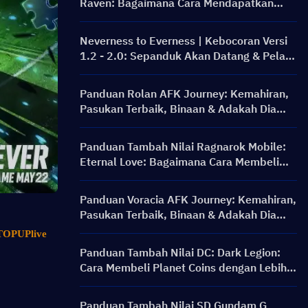
Raven: Bagaimana Cara Mendapatkan
Rainbow Card dengan Harga Lebih Baik?
Neverness to Everness | Kebocoran Versi
1.2 - 2.0: Sepanduk Akan Datang & Pelan
Hala Tuju!
Panduan Rolan AFK Journey: Kemahiran,
Pasukan Terbaik, Binaan & Adakah Dia
Berbaloi untuk Ditarik?
Panduan Tambah Nilai Ragnarok Mobile:
Eternal Love: Bagaimana Cara Membeli
Big Cat Coin pada Harga yang Lebih Baik?
Panduan Voracia AFK Journey: Kemahiran,
Pasukan Terbaik, Binaan & Adakah Dia
Berbaloi untuk Diperoleh?
TOPUPlive
Panduan Tambah Nilai DC: Dark Legion:
Cara Membeli Planet Coins dengan Lebih
Murah & Selamat
Panduan Tambah Nilai SD Gundam G