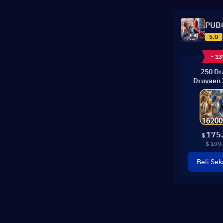
PUBG
5.0
- 1
250 D
Druvaen 
175
$
$ 199
Beli Sek