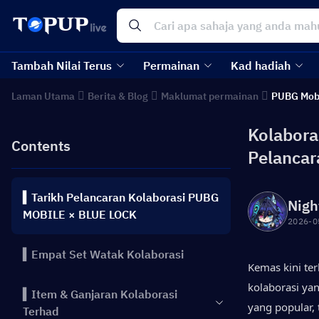
Tambah Nilai Terus
Permainan
Kad hadiah
Laman Utama
Berita & Blog
Maklumat permainan
PUBG Mob
Kolabora
Contents
Pelancar
▍Tarikh Pelancaran Kolaborasi PUBG
Nigh
MOBILE × BLUE LOCK
2026-0
▍Empat Set Watak Kolaborasi
Kemas kini te
kolaborasi ya
▍Item & Ganjaran Kolaborasi
yang popular, 
Terhad