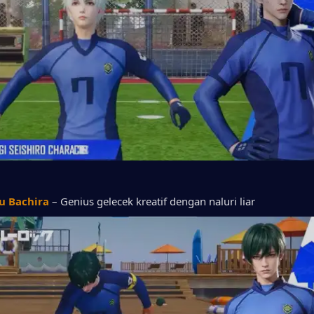
u Bachira
 – Genius gelecek kreatif dengan naluri liar