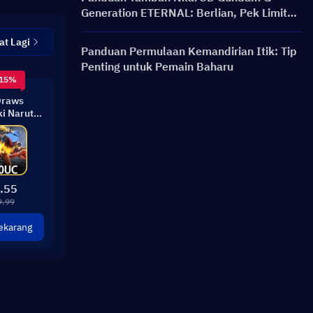
Generation ETERNAL: Berlian, Pek Limit
Break, Harga, dan Kaedah Pengecasan
at Lagi
Semula
Panduan Permulaan Kemandirian Itik: Tip
Penting untuk Pemain Baharu
 15%
Draws
i Naruto
ilt
.55
9.99
ekarang