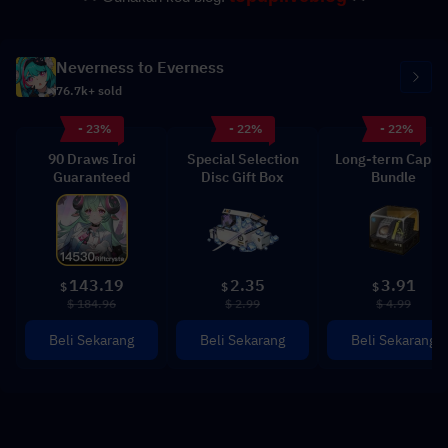
Neverness to Everness
76.7k+ sold
- 23%
- 22%
- 22%
90 Draws Iroi
Special Selection
Long-term Capita
Guaranteed
Disc Gift Box
Bundle
143.19
2.35
3.91
$
$
$
$ 184.96
$ 2.99
$ 4.99
Beli Sekarang
Beli Sekarang
Beli Sekarang