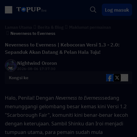
Log masuk
Laman Utama
Berita & Blog
Maklumat permainan
Neverness to Everness
Neverness to Everness | Kebocoran Versi 1.3 - 2.0:
Sepanduk Akan Datang & Pelan Hala Tuju!
Nightwind Ororon
2026-08-06 17:37:30
Kongsi ke
Halo, Penilai! Dengan 
Neverness to Everness
sedang 
menunggangi gelombang besar kemas kini Versi 1.2 
"Scarborough Fair", komuniti kini benar-benar kecoh 
dengan keterujaan. Sambil Shinku dan Iroi menjadi 
tumpuan utama, para pemain sudah mula 