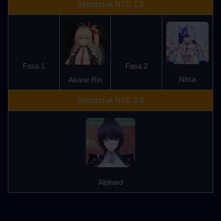
Sepanduk NTE 1.5
Fasa 1
Fasa 2
Nitsa
Akane Rin
Sepanduk NTE 2.0
Alphard