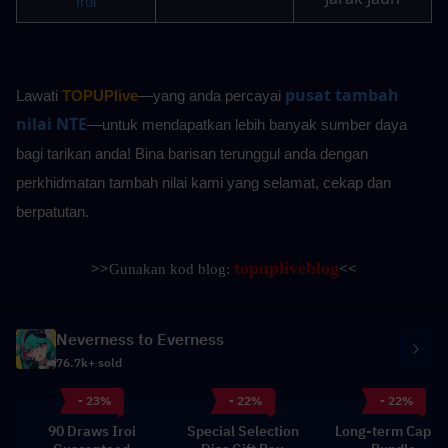
Iroi
pusat tambah 
Lawati 
TOPUPlive
—yang anda percayai
nilai NTE
—untuk mendapatkan lebih banyak sumber daya 
bagi tarikan anda! Bina barisan terunggul anda dengan 
perkhidmatan tambah nilai kami yang selamat, cekap dan 
berpatutan.
topupliveblog
>>
Gunakan kod blog: 
<<
Neverness to Everness
76.7k+ sold
- 23%
- 22%
- 22%
90 Draws Iroi
Special Selection
Long-term Capita