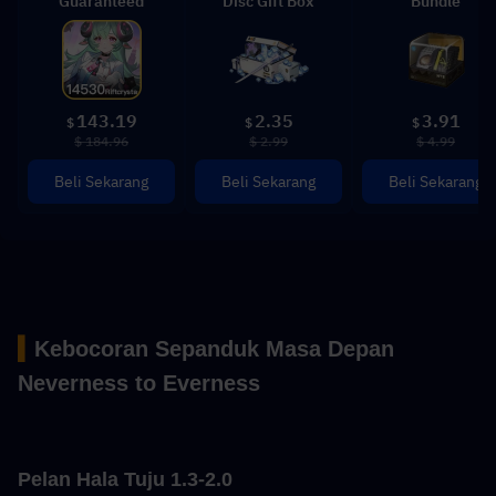
Guaranteed
Disc Gift Box
Bundle
143.19
2.35
3.91
$
$
$
$ 184.96
$ 2.99
$ 4.99
Beli Sekarang
Beli Sekarang
Beli Sekarang
▍
Kebocoran Sepanduk Masa Depan 
Neverness to Everness
Pelan Hala Tuju 1.3-2.0