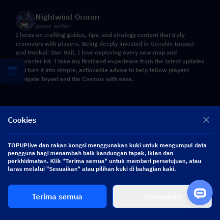
Nightwind Ororon
game writer
I focus on crafting guides, tips, and strategy content that truly
resonates with players. Being deeply invested in Genshin Impact
and Honkai: Star Rail, I love exploring every new map and
character kit. I take my firsthand experience from the latest updates
and turn it into simple, actionable advice to help fellow players
navigate Teyvat and the Cosmos with ease.
Kongsi ke
Cookies
TOPUPlive dan rakan kongsi menggunakan kuki untuk mengumpul data
pengguna bagi menambah baik kandungan tapak, iklan dan
Facebook
X
LINK
perkhidmatan. Klik "Terima semua" untuk memberi persetujuan, atau
laras melalui "Sesuaikan" atau pilihan kuki di bahagian kaki.
Terima semua
Sesuaikan
Produk berkaitan