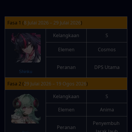
Fasa 1 (
8 Julai 2026 – 29 Julai 2026
)
Kelangkaan
S
Elemen
Cosmos
Peranan
DPS Utama
Shinku
Fasa 2 (
29 Julai 2026 – 19 Ogos 2026
)
Kelangkaan
S
Elemen
Anima
Penyembuh 
Peranan
Jarak Jauh