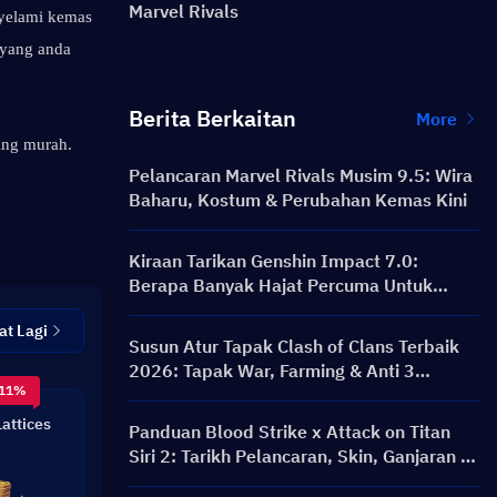
Marvel Rivals
yelami kemas 
 yang anda 
Berita Berkaitan
More
ng murah. 
Pelancaran Marvel Rivals Musim 9.5: Wira
Baharu, Kostum & Perubahan Kemas Kini
Kiraan Tarikan Genshin Impact 7.0:
Berapa Banyak Hajat Percuma Untuk
Odette?
at Lagi
Susun Atur Tapak Clash of Clans Terbaik
2026: Tapak War, Farming & Anti 3
 11%
Bintang TH12 hingga TH18
attices
Panduan Blood Strike x Attack on Titan
Siri 2: Tarikh Pelancaran, Skin, Ganjaran &
Acara Tambah Nilai