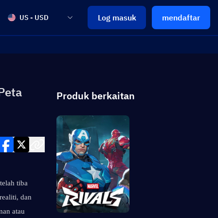
Log masuk
mendaftar
US - USD
Peta
Produk berkaitan
elah tiba 
liti, dan 
an atau 