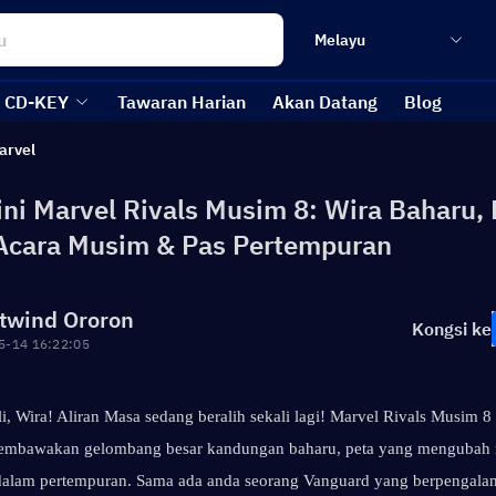
Melayu
CD-KEY
Tawaran Harian
Akan Datang
Blog
arvel
ni Marvel Rivals Musim 8: Wira Baharu, 
Acara Musim & Pas Pertempuran
twind Ororon
Kongsi ke
5-14 16:22:05
, Wira! Aliran Masa sedang beralih sekali lagi! Marvel Rivals Musim 8 t
membawakan gelombang besar kandungan baharu, peta yang mengubah rea
 dalam pertempuran. Sama ada anda seorang Vanguard yang berpengalam