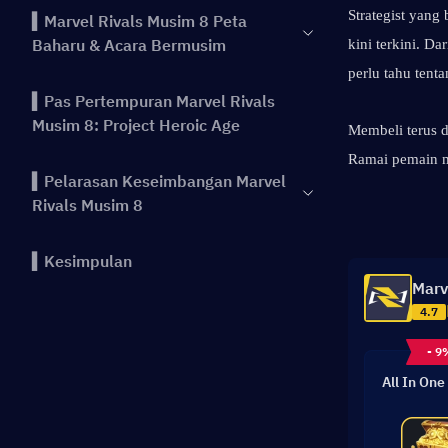
Strategist yan
▍Marvel Rivals Musim 8 Peta
Baharu & Acara Bermusim
kini terkini. D
perlu tahu tent
▍Pas Pertempuran Marvel Rivals
Musim 8: Project Heroic Age
Membeli terus d
Ramai pemain 
▍Pelarasan Keseimbangan Marvel
Rivals Musim 8
▍Kesimpulan
Marv
4.7
- 9
All In One