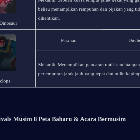
Mekanik: Sebuah kuasa tempur jarak dekat yang gan
beliau menampilkan rempuhan dan pijakan yang tida
dihentikan.
 Dinosaur
Peranan
Dueli
Mekanik: Menampilkan pancaran optik tandatangan
pertempuran jarak jauh yang tepat dan utiliti kepimp
clops
ivals Musim 8 Peta Baharu & Acara Bermusim