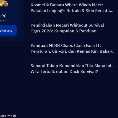
Kosmetik Baharu Where Winds Meet:
Pakaian Longing's Refrain & Skin Senjata
.90
Silent Voice: Crest Aria Telah Dilancarkan!
9.99
Pemindahan Negeri Whiteout Survival
ekarang
Ogos 2026: Kumpulan & Panduan
Panduan MLBB Chaos Clash Fasa II:
Peraturan, Ciri-ciri, dan Kemas Kini Baharu
Senarai Tahap Kemandirian Itik: Siapakah
Wira Terbaik dalam Duck Survival?
ira mesti 