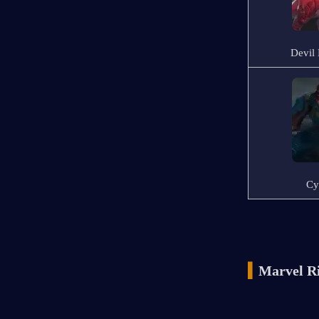
Devil
Cy
▍
Marvel R