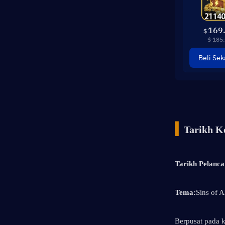
169
$
$ 185
Beli Sek
▍
Tarikh K
Tarikh Pelanca
Tema:
Sins of 
Berpusat pada k