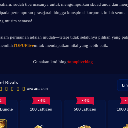
g baharu, sudah tiba masanya untuk mengumpulkan skuad anda dan men
aripada pertempuran prasejarah hingga konspirasi korporat, inilah semua
ang musim semasa!
alam permainan adalah mudah—tetapi tidak selalunya pilihan yang pali
memilih
TOPUPlive
untuk mendapatkan nilai yang lebih baik.
Gunakan kod blog:
topupliveblog
el Rivals
Lih
424.4k+ sold
%
- 4%
- 9%
-
 Bundle
100 Lattices
500 Lattices
1000 L