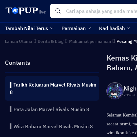
Tambah Nilai Terus
Permainan
Kad hadiah
Laman Utama
Berita & Blog
Maklumat permainan
Pesaing M
Kemas Ki
Contents
Baharu, 
▍Tarikh Keluaran Marvel Rivals Musim
Nigh
8
2026-0
▍Peta Jalan Marvel Rivals Musim 8
Selamat Kembali
secara rasmi, 
▍Wira Baharu Marvel Rivals Musim 8
wira ikonik ke