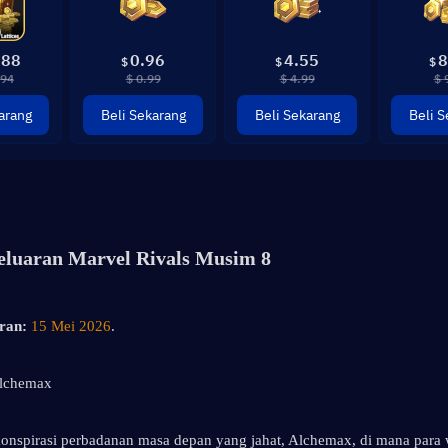
.88
0.96
4.55
8
$
$
$
.94
$ 0.99
$ 4.99
$ 
arang
Beli Sekarang
Beli Sekarang
Beli S
eluaran Marvel Rivals Musim 8
ran:
15 Mei 2026
.
Alchemax
onspirasi perbadanan masa depan yang jahat, Alchemax, di mana para w