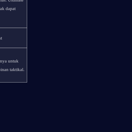
as. Ultimate 
k dapat 
st
nya untuk 
inan taktikal.