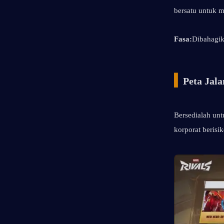
bersatu untuk 
Fasa:
Dibahagi
▍
Peta Jal
Bersedialah unt
korporat berisi