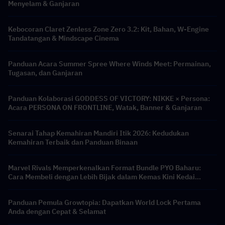
Menyelam & Ganjaran
Kebocoran Claret Zenless Zone Zero 3.2: Kit, Bahan, W-Engine
Tandatangan & Mindscape Cinema
Panduan Acara Summer Spree Where Winds Meet: Permainan,
Tugasan, dan Ganjaran
Panduan Kolaborasi GODDESS OF VICTORY: NIKKE × Persona:
Acara PERSONA ON FRONTLINE, Watak, Banner & Ganjaran
Senarai Tahap Kemahiran Mandiri Itik 2026: Kedudukan
Kemahiran Terbaik dan Panduan Binaan
Marvel Rivals Memperkenalkan Format Bundle PYO Baharu:
Cara Membeli dengan Lebih Bijak dalam Kemas Kini Kedai
Musim 9.5
Panduan Pemula Growtopia: Dapatkan World Lock Pertama
Anda dengan Cepat & Selamat