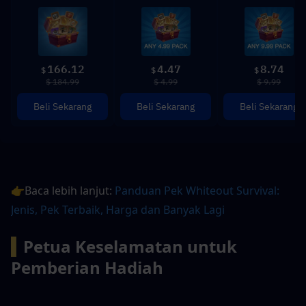
166.12
4.47
8.74
$
$
$
$ 184.99
$ 4.99
$ 9.99
Beli Sekarang
Beli Sekarang
Beli Sekarang
👉Baca lebih lanjut: 
Panduan Pek Whiteout Survival: 
Jenis, Pek Terbaik, Harga dan Banyak Lagi
▍
Petua Keselamatan untuk 
Pemberian Hadiah