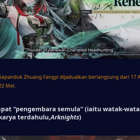
Sepanduk Zhuang Fangyi dijadualkan berlangsung dari 17 Ap
22 Mei.
mpat "pengembara semula" (iaitu watak-wata
karya terdahulu,
Arknights
)