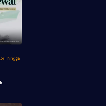
ril hingga 
k 