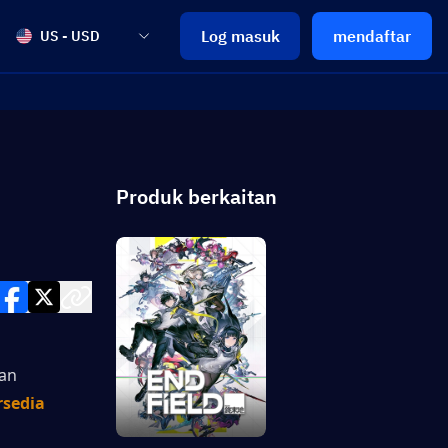
Log masuk
mendaftar
US - USD
Produk berkaitan
an 
sedia 