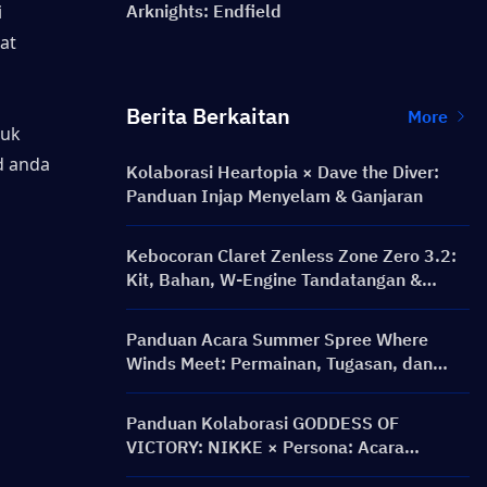
 
Arknights: Endfield
t 
Berita Berkaitan
More
uk 
d anda
Kolaborasi Heartopia × Dave the Diver:
Panduan Injap Menyelam & Ganjaran
Kebocoran Claret Zenless Zone Zero 3.2:
Kit, Bahan, W-Engine Tandatangan &
Mindscape Cinema
Panduan Acara Summer Spree Where
Winds Meet: Permainan, Tugasan, dan
Ganjaran
Panduan Kolaborasi GODDESS OF
VICTORY: NIKKE × Persona: Acara
PERSONA ON FRONTLINE, Watak, Banner