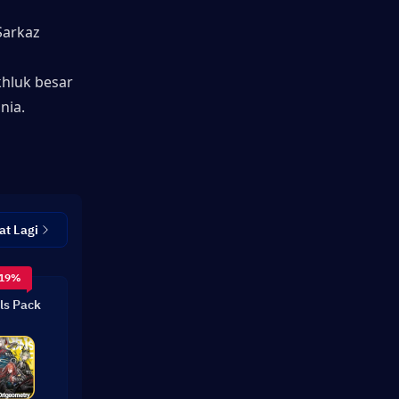
arkaz 
hluk besar 
nia.
at Lagi
 19%
ls Pack