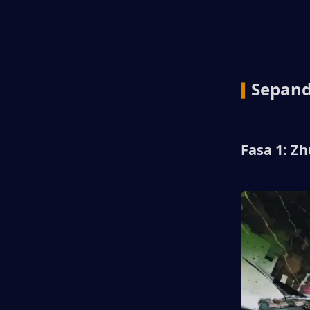
Sepand
▍
Fasa 1: Z