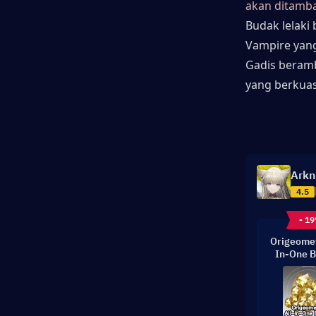
akan ditamba
Budak lelaki
Vampire yang
Gadis beramb
yang berkua
Arkn
4.5
- 1
Origeomet
In-One B