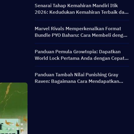
& Ganjaran
Senarai Tahap Kemahiran Mandiri Itik
2026: Kedudukan Kemahiran Terbaik dan
Panduan Binaan
Marvel Rivals Memperkenalkan Format
Bundle PYO Baharu: Cara Membeli dengan
Lebih Bijak dalam Kemas Kini Kedai
Musim 9.5
Panduan Pemula Growtopia: Dapatkan
World Lock Pertama Anda dengan Cepat &
Selamat
Panduan Tambah Nilai Punishing Gray
Raven: Bagaimana Cara Mendapatkan
Rainbow Card dengan Harga Lebih Baik?