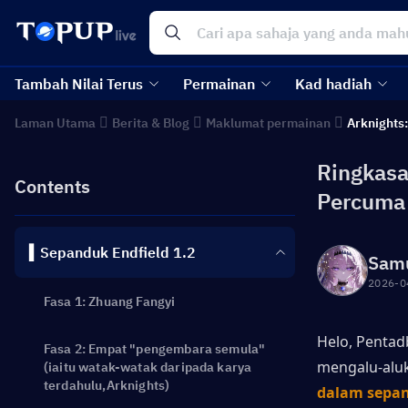
Tambah Nilai Terus
Permainan
Kad hadiah
Laman Utama
Berita & Blog
Maklumat permainan
Arknights:
Ringkasa
Contents
Percuma
▍Sepanduk Endfield 1.2
Sam
2026-0
Fasa 1: Zhuang Fangyi
Helo, Pentad
Fasa 2: Empat "pengembara semula"
mengalu-aluk
(iaitu watak-watak daripada karya
terdahulu,Arknights)
dalam sepan