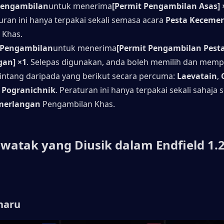
Pengambilan
untuk menerima
[Permit Pengambilan Asas] 
uran ini hanya terpakai sekali semasa acara 
Pesta Keceme
 Khas.
 Pengambilan
untuk menerima
[Permit Pengambilan Pesta
an] ×1
. Selepas digunakan, anda boleh memilih dan mempe
intang daripada yang berikut secara percuma: 
Laevatain
, 
 
Pogranichnik
. Peraturan ini hanya terpakai sekali sahaja 
merlangan
 Pengambilan Khas.
watak yang Diusik dalam Endfield 1.2
haru