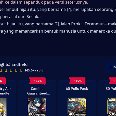
h ke dalam sepanduk pada versi seterusnya.
 berambut hijau itu, yang bernama [?], merupakan seorang S
 berasal dari Seshka.
ut hijau itu, yang bernama [?], ialah Proksi Feranmut—mak
sa yang memancarkan bentuk manusia untuk meneroka du
ights: Endfield
Lih
143.0k+ sold
9%
- 17%
- 19%
-
ry All-
Camille
60 Pulls Pack
80 Pul
undle
Guaranteed
Bundle