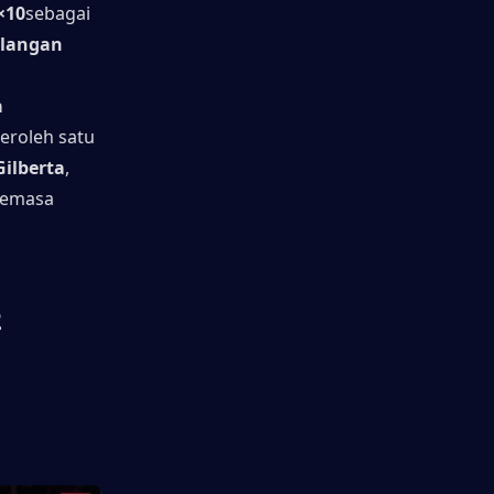
×10
sebagai 
rlangan
 
roleh satu 
Gilberta
, 
semasa 
 