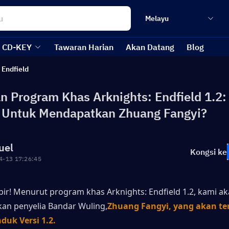
Melayu
CD-KEY
Tawaran Harian
Akan Datang
Blog
 Endfield
n Program Khas Arknights: Endfield 1.2:
 Untuk Mendapatkan Zhuang Fangyi?
uel
Kongsi ke
4-13 17:26:45
bir! Menurut program khas Arknights: Endfield 1.2, kami ak
an penyelia Bandar Wuling,
Zhuang Fangyi, yang akan ter
duk Versi 1.2.