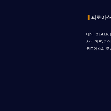
▍
피로이스
내의 "
ZTALK 
사건 이후, 파
퓌로이스의 모