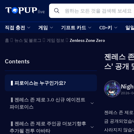
직접 충전
게임
기프트 카드
CD-키
일일
홈
뉴스 및 블로그
게임 정보
Zenless Zone Zero
젠레스 존
Contents
스' 공개
▍피로이스는 누구인가요?
Nigh
2026-0
▍젠레스 존 제로 3.0 신규 에이전트
파이로이스
젠레스 존 제로
금 공개되었습니
▍젠레스 존 제로 주인공 더보기향후
사라지지 않습니
추가될 전투 아바타