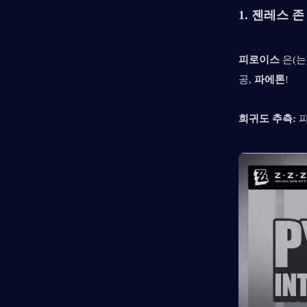
1. 
젠레스 존
피로이스
 은(는)
공, 
파에톤
!
희귀도 추측: 