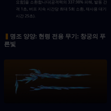
요함]을 소환합니다(공격력의 337.98% 피해, 발동 간
격 1초, 버프 지속 시간당 최대 5회 소환, 재사용 대기
시간 25초).
▍
명조 양양: 현령 전용 무기: 창궁의 푸
른빛