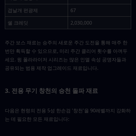
겹날개 편광제
67
쉘 크레딧
2,030,000
주간 보스 재료는 승주의 새로운 주간 도전을 통해 매주 한 
번만 획득할 수 있으므로, 미리 주간 클리어 횟수를 아껴두
세요. 윙 폴라라이저 시리즈는 많은 인멸 속성 공명자들과 
공유되는 범용 제작 업그레이드 재료입니다.
3. 전용 무기 창천의 승천 돌파 재료
다음은 현령의 전용 5성 한손검 '창천'을 90레벨까지 강화하
는 데 필요한 모든 재료입니다: