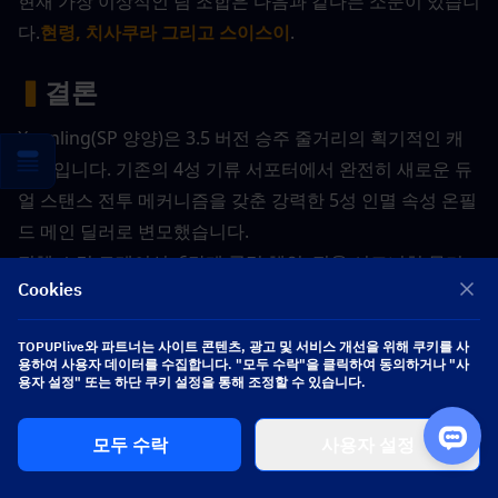
현재 가장 이상적인 팀 조합은 다음과 같다는 소문이 있습니
다.
현령, 치사쿠라 그리고 스이스이
.
▍
결론
Xuanling(SP 양양)은 3.5 버전 승주 줄거리의 획기적인 캐
릭터입니다. 기존의 4성 기류 서포터에서 완전히 새로운 듀
얼 스탠스 전투 메커니즘을 갖춘 강력한 5성 인멸 속성 온필
드 메인 딜러로 변모했습니다.
전체 스킬 로테이션, 6단계 공명 체인, 전용 시그니처 무기, 
Cookies
그리고 완벽한 육성 재료 체크리스트를 포함한 모든 유출 정
보를 참고용으로 정리했습니다. 모든 재료의 명칭과 수량은 
TOPUPlive와 파트너는 사이트 콘텐츠, 광고 및 서비스 개선을 위해 쿠키를 사
공식 패치 출시 전까지 변경될 수 있음을 유의하시기 바랍니
용하여 사용자 데이터를 수집합니다. "모두 수락"을 클릭하여 동의하거나 "사
용자 설정" 또는 하단 쿠키 설정을 통해 조정할 수 있습니다.
다.
모두 수락
사용자 설정
여전히 Astrite가 부족해서 불안하거나 노가다할 시간이 없
으신가요? 아니면 최신 게임 업데이트 소식을 찾고 계신가