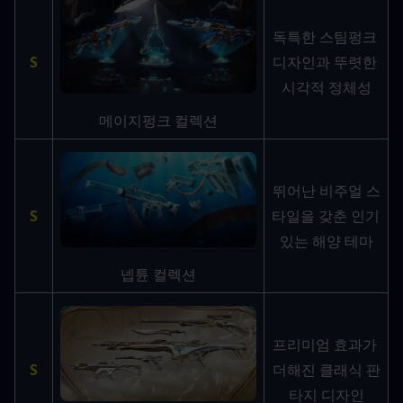
독특한 스팀펑크 
S
디자인과 뚜렷한 
시각적 정체성
메이지펑크 컬렉션
뛰어난 비주얼 스
S
타일을 갖춘 인기 
있는 해양 테마
넵튠 컬렉션
프리미엄 효과가 
S
더해진 클래식 판
타지 디자인