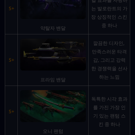
킬 효과를 자랑하
S+
는 발로란트의 가
장 상징적인 스킨 
중 하나
약탈자 밴달
깔끔한 디자인, 
만족스러운 타격
S+
감, 그리고 강력
한 경쟁력을 선사
하는 느낌
프라임 밴달
독특한 시각 효과
를 가진 가장 인
S+
기 있는 팬텀 스
킨 중 하나
오니 팬텀