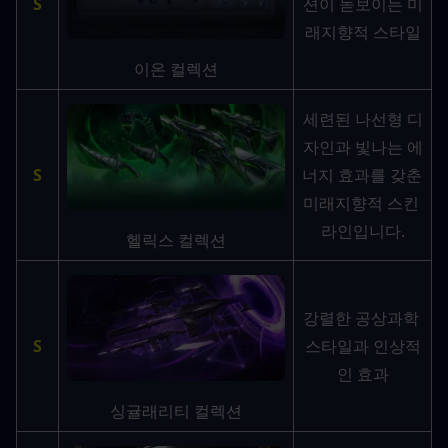
S
션이 돋보이는 미
래지향적 스타일
이온 컬렉션
세련된 나선형 디
자인과 빛나는 에
S
너지 효과를 갖춘 
미래지향적 스킨 
라인입니다.
헬릭스 컬렉션
강렬한 공상과학 
S
스타일과 인상적
인 효과
싱귤래리티 컬렉션