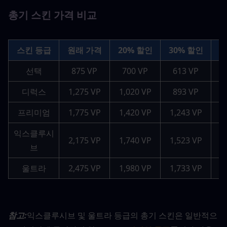
총기 스킨 가격 비교
스킨 등급
원래 가격
20% 할인
30% 할인
4
선택
875 VP
700 VP
613 VP
디럭스
1,275 VP
1,020 VP
893 VP
프리미엄
1,775 VP
1,420 VP
1,243 VP
1
익스클루시
2,175 VP
1,740 VP
1,523 VP
1
브
울트라
2,475 VP
1,980 VP
1,733 VP
1
참고:
익스클루시브 및 울트라 등급의 총기 스킨은 일반적으