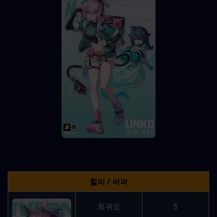
힐러 / 버퍼
희귀도
S