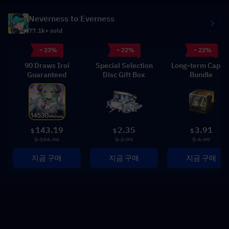
Neverness to Everness
77.1k+ sold
- 23%
- 22%
- 22%
90 Draws Iroi
Special Selection
Long-term Capita
Guaranteed
Disc Gift Box
Bundle
143.19
2.35
3.91
$
$
$
$ 184.96
$ 2.99
$ 4.99
지금 구매
지금 구매
지금 구매