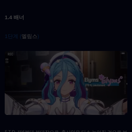
1.4 배너
1단계 (
엘림스
)
E.T.D. 제6분대 부대장으로, 출시일은 다소 늦어질 것으로 보