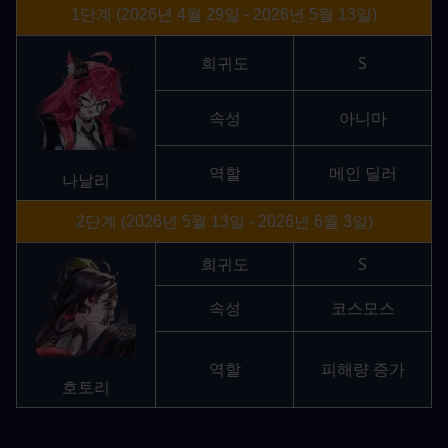
1단계 (2026년 4월 29일 - 2026년 5월 13일)
희귀도
S
속성
아니마
역할
메인 딜러
나날리
2단계 (2026년 5월 13일 - 2026년 6월 3일)
희귀도
S
속성
코스모스
역할
피해량 증가
호토리