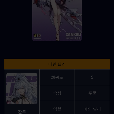
메인 딜러
희귀도
S
속성
주문
역할
메인 딜러
잔쿠