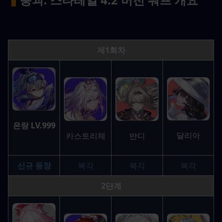
제1회차
은랑 LV.999
달리아
반디
카스토리체
신규 등장
복각
복각
복각
2단계