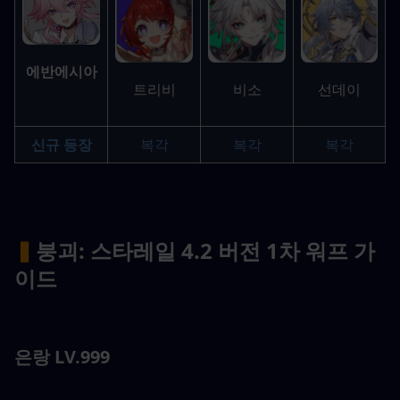
에반에시아
선데이
트리비
비소
신규 등장
복각
복각
복각
▍
붕괴: 스타레일 4.2 버전 1차 워프 가
이드
은랑 LV.999