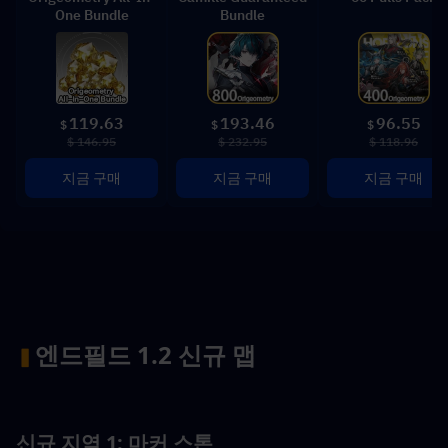
One Bundle
Bundle
119.63
193.46
96.55
$
$
$
$ 146.95
$ 232.95
$ 118.96
지금 구매
지금 구매
지금 구매
엔드필드 1.2 신규 맵
▍
신규 지역 1: 마커 스톤