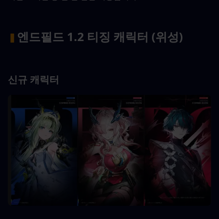
엔드필드 1.2 티징 캐릭터 (위성)
▍
신규 캐릭터