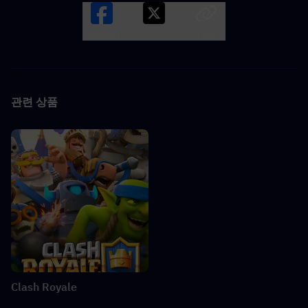
Facebook
X
LINK
관련 상품
Clash Royale