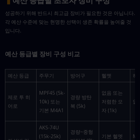
▍
예산 등급별 초보자 장비 구성
성공하기 위해 반드시 최고급 장비가 필요한 것은 아닙니다. 
각 예산 수준에 맞는 현명한 선택이 생존 확률을 높여줄 것
입니다.
예산 등급별 장비 구성 비교
예산 등급
주무기
방어구
헬멧
헤
MPF45 (5k-
없음 또는 
제로 투 히
경량 방탄
10k) 또는 
저렴한 모
없
어로
복 (5k)
기본 M4A1
자 (1k)
AKS-74U 
경량~중형 
(15k-25k) 
기본 헬멧 
M4