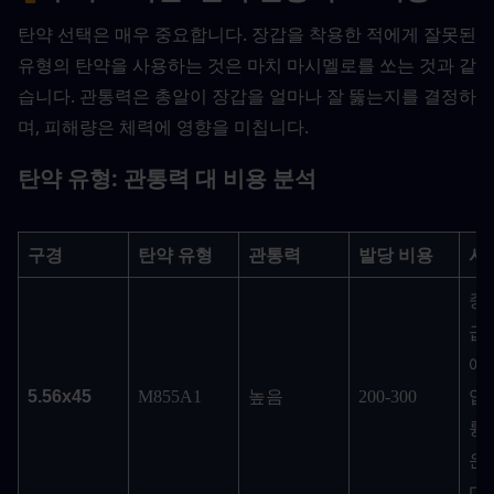
탄약 선택은 매우 중요합니다. 장갑을 착용한 적에게 잘못된 
유형의 탄약을 사용하는 것은 마치 마시멜로를 쏘는 것과 같
습니다. 관통력은 총알이 장갑을 얼마나 잘 뚫는지를 결정하
며, 피해량은 체력에 영향을 미칩니다.
탄약 유형: 관통력 대 비용 분석
구경
탄약 유형
관통력
발당 비용
사
중
급
에
5.56x45
M855A1
높음
200-300
입
륭
운
다.