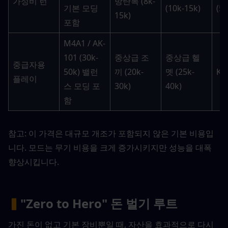
가성비 런
방탄복 (8k-
기본 모딩 
(10k-15k)
(5k
15k)
포함
M4A1 / AK-
101 (30k-
중상급 조
중상급 헬
중급자용 
50k) 밸런
끼 (20k-
멧 (25k-
K6-
플레이
스 모딩 포
30k)
40k)
함
참고: 이 가격은 대규모 개조가 포함되지 않은 기본 비용입
니다. 모드는 무기 비용을 크게 증가시키지만 성능을 대폭 
향상시킵니다.
▍
"Zero to Hero" 돈 벌기 루트
가진 돈이 없고 기본 장비뿐일 때, 자산을 효과적으로 다시 