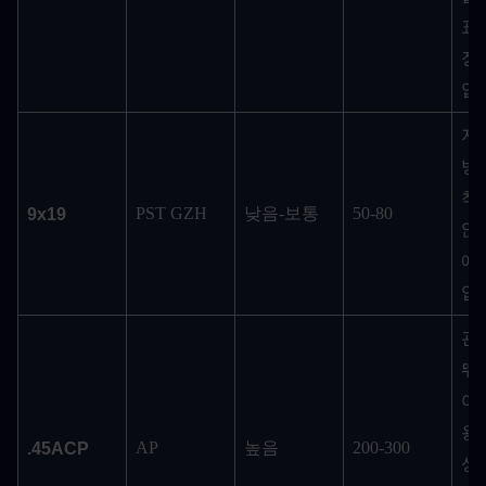
표
장
입
저렴
방
착
PST GZH
낮음-보통
50-80
9x19
않
에
입
관
뛰
어
용한
AP
높음
200-300
.45ACP
상