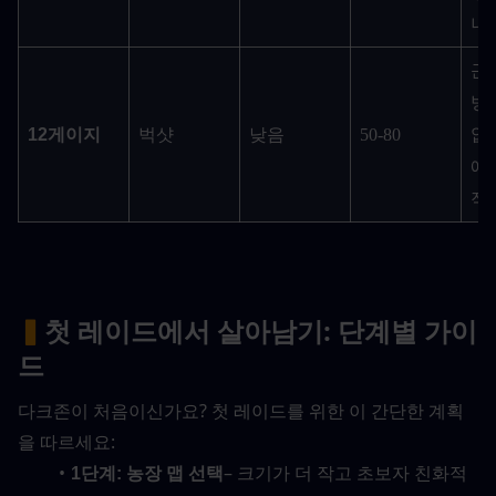
니
근
방
12게이지
벅샷
낮음
50-80
없
에
적
▍
첫 레이드에서 살아남기: 단계별 가이
드
다크존이 처음이신가요? 첫 레이드를 위한 이 간단한 계획
을 따르세요:
– 크기가 더 작고 초보자 친화적
1단계: 농장 맵 선택