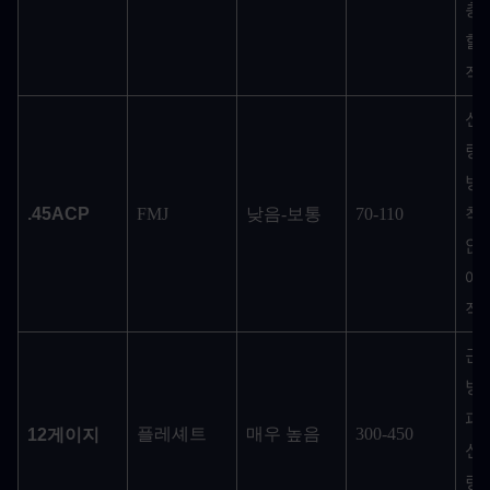
총
할
적
신
량이
방
.45ACP
FMJ
낮음-보통
70-110
착
않
에
적
근
방
파
플레셰트
매우 높음
300-450
12게이지
신
량