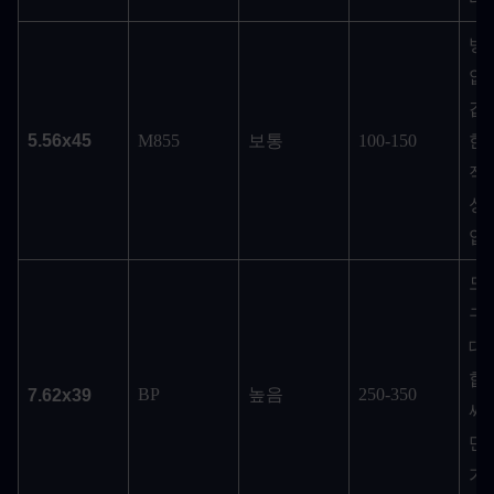
방
없
갑
5.56x45
M855
보통
100-150
한 
적
성
입
모
구 
대
합
BP
높음
250-350
7.62x39
싸
만
가