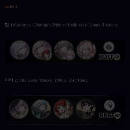
노드 2
팀 1:
Castorice+Evernight/Tribbie+Trailblazer/Cyrene+Hyacine
파티 2: 
The Herta+Anaxa+Tribbie+Dan Heng