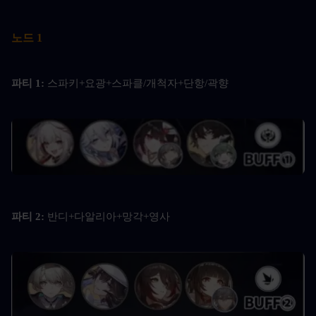
노드 1
파티 1: 
스파키+요광+스파클/개척자+단항/곽향
파티 2: 
반디+다알리아+망각+영사