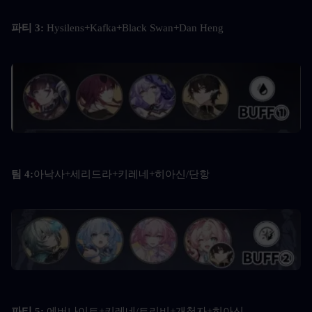
파티 3: 
Hysilens+Kafka+Black Swan+Dan Heng
팀 4:
아낙사+세리드라+키레네+히아신/단항
파티 5: 
에버나이트+키레네/트리비+개척자+히아신