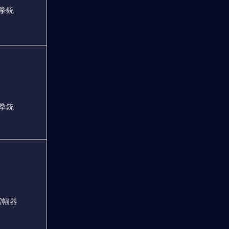
拳銃
拳銃
増幅器