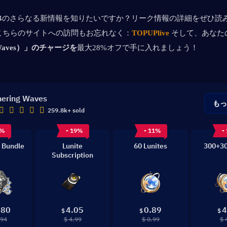
.3.4のさらなる新情報を知りたいですか？リーク情報の詳細をぜひ読
こちらのサイトへの訪問もお忘れなく：
TOPUPlive
そして、あなた
g Waves）」のチャージを
最大28%オフで手に入れましょう！
ering Waves
も
259.8k+ sold
8%
- 19%
- 11%
-
 Bundle
Lunite
60 Lunites
300+30
Subscription
.80
4.05
0.89
4
$
$
$
.94
$ 4.99
$ 0.99
$ 