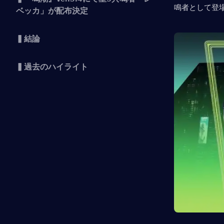
鳴者として登
ベッカ」が配布決定
▍結論
▍過去のハイライト