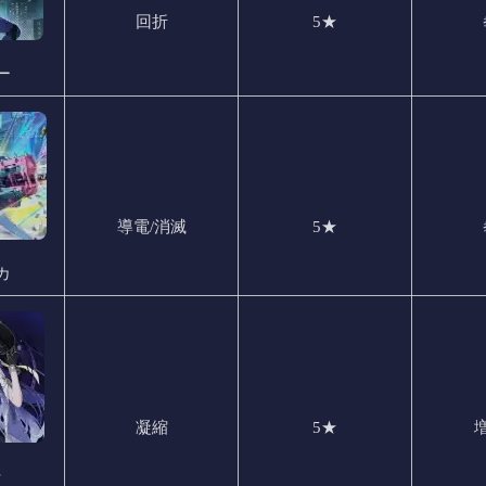
回折
5★
ー
導電/消滅
5★
カ
凝縮
5★
ラ