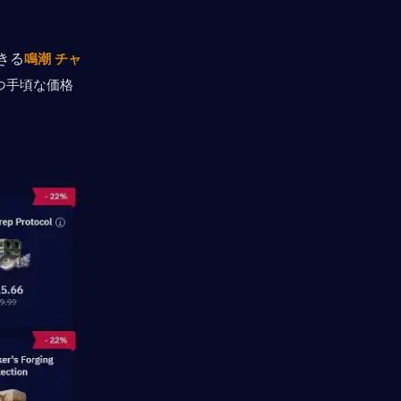
きる
鳴潮 チャ
つ手頃な価格