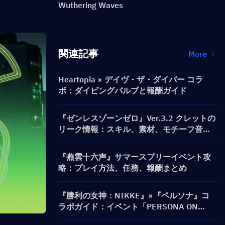
Wuthering Waves
関連記事
More
Heartopia × デイヴ・ザ・ダイバー コラ
ボ：ダイビングバルブと報酬ガイド
『ゼンレスゾーンゼロ』Ver.3.2 クレットの
リーク情報：スキル、素材、モチーフ音動
機、心象映画
『燕雲十六声』サマースプリーイベント攻
略：プレイ方法、任務、報酬まとめ
『勝利の女神：NIKKE』×『ペルソナ』コ
ラボガイド：イベント「PERSONA ON
FRONTLINE」、キャラクター、募集（ガチ