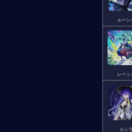
ルーシ
レベッ
ルシ