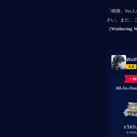
「鳴潮」Ver
さい。また、
（Wutherin
Wuth
4.8
- 1
All-In-One
165
$
$ 200