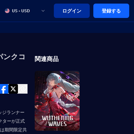
ログイン
登録する
US - USD
ーパンクコ
関連商品
ッジランナー
クターが正式
」は期間限定共