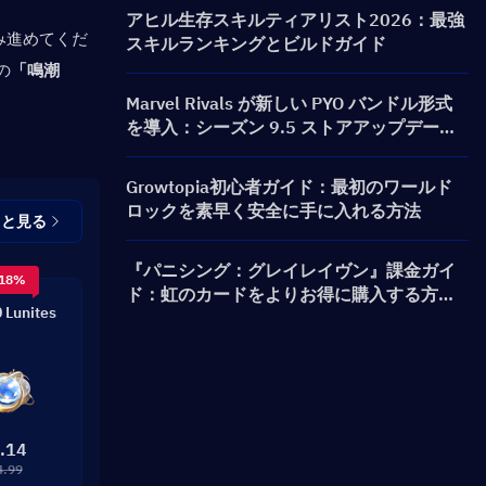
ャ）＆報酬まとめ
アヒル生存スキルティアリスト2026：最強
み進めてくだ
スキルランキングとビルドガイド
の
「鳴潮
Marvel Rivals が新しい PYO バンドル形式
を導入：シーズン 9.5 ストアアップデート
でより賢く購入する方法
Growtopia初心者ガイド：最初のワールド
ロックを素早く安全に手に入れる方法
っと見る
『パニシング：グレイレイヴン』課金ガイ
 18%
ド：虹のカードをよりお得に購入する方法
 Lunites
は？
.14
4.99