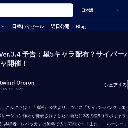
日本語
日替わりセール
近日公開
Blog
Ver.3.4 予告：星5キャラ配布？サイバ
ャ開催！
twind Ororon
シェアする
5-09 15:06:21
ん、こんにちは！『鳴潮』公式より、ついに『サイバーパンク：エ
ボレーション詳細が発表されました！新たに2名の星5コラボキャラ
星5共鳴者「レベッカ」は無料で入手可能です！また、「ルーシー