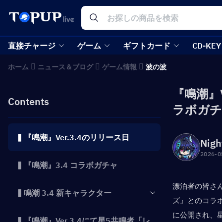
直接チャージ
ゲーム
ギフトカード
CD-KEY
ホーム
ニュース＆ブログ
ゲーム情報
波の波
『鳴潮』
Contents
ラボガチ
▍『鳴潮』Ver.3.4のリリース日
Nigh
2026-0
▍『鳴潮』3.4 コラボガチャ
漂泊者の皆さ
▍鳴潮 3.4 新キャラクター
ズ』とのコラ
に公開され、
▍『鳴潮』Ver.3.4にて星5共鳴者「レ