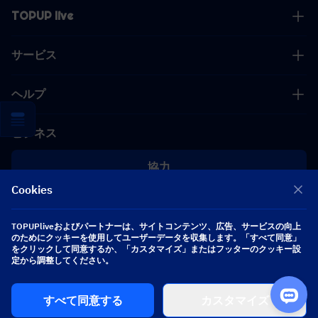
TOPUP live
サービス
ヘルプ
ビジネス
協力
Cookies
[email protected]
[email protected]
TOPUPliveおよびパートナーは、サイトコンテンツ、広告、サービスの向上
のためにクッキーを使用してユーザーデータを収集します。「すべて同意」
をクリックして同意するか、「カスタマイズ」またはフッターのクッキー設
フォローする
定から調整してください。
すべて同意する
カスタマイズ
Copyright 2026 SEA WHALE TECHNOLOGY PTE.LTD. All Rights Reserved.