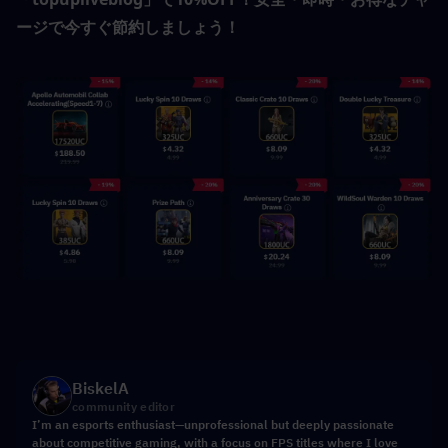
ージで今すぐ節約しましょう！
BiskelA
community editor
I’m an esports enthusiast—unprofessional but deeply passionate
about competitive gaming, with a focus on FPS titles where I love