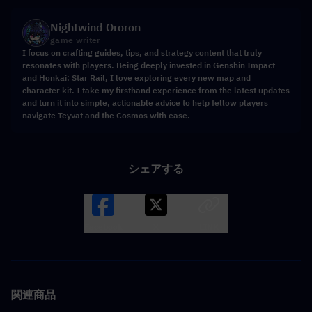
Nightwind Ororon
game writer
I focus on crafting guides, tips, and strategy content that truly
resonates with players. Being deeply invested in Genshin Impact
and Honkai: Star Rail, I love exploring every new map and
character kit. I take my firsthand experience from the latest updates
and turn it into simple, actionable advice to help fellow players
navigate Teyvat and the Cosmos with ease.
シェアする
Facebook
X
LINK
関連商品