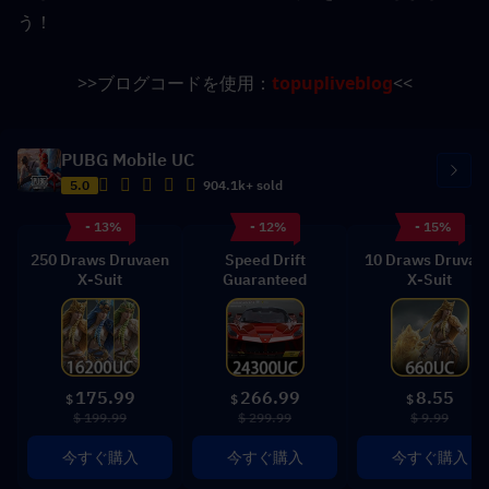
う！
>>ブログコードを使用：
topupliveblog
<<
PUBG Mobile UC
5.0
904.1k+ sold
- 13%
- 12%
- 15%
250 Draws Druvaen
Speed Drift
10 Draws Druvae
X-Suit
Guaranteed
X-Suit
175.99
266.99
8.55
$
$
$
$ 199.99
$ 299.99
$ 9.99
今すぐ購入
今すぐ購入
今すぐ購入