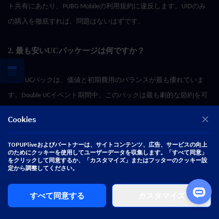
ト共有にあたり、PUBG Mobileの利用規約に違反します。UIDのみ
の購入を徹底すれば、問題はないはずです。
2. 最も安いUCパッケージは何ですか？
1,800 UCパックは、価値と初期費用のバランスが最も優れていま
す。Double UCイベント期間中、このパックは最も劇的な節約を可
能にし、特にサードパーティの割引と組み合わせることでその効
Cookies
果は最大化されます。
TOPUPliveおよびパートナーは、サイトコンテンツ、広告、サービスの向上
のためにクッキーを使用してユーザーデータを収集します。「すべて同意」
をクリックして同意するか、「カスタマイズ」またはフッターのクッキー設
3. PUBG Mobileには初回購入特典がありますか？
定から調整してください。
すべて同意する
カスタマイズ
はい。公式ストアでは、各価格帯の初回購入時に一度限りのボー
ナスが提供されます。ただし、このボーナスは1アカウントにつき