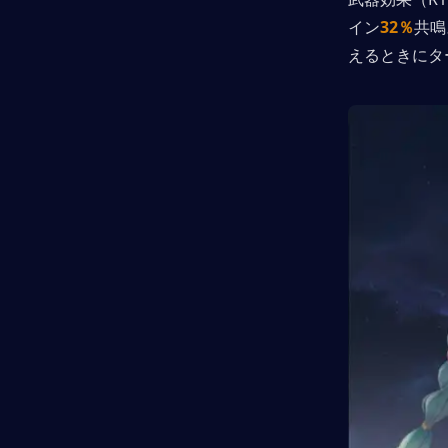
イン
32％
共鳴
えるときにタ