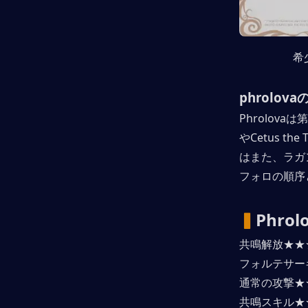
希
phrolov
Phrolova
やCetus t
はまた、ラガン
フォロの順序
▍
Phr
共鳴解放★★
フォルテサー
通常の攻撃★
共鳴スキル★