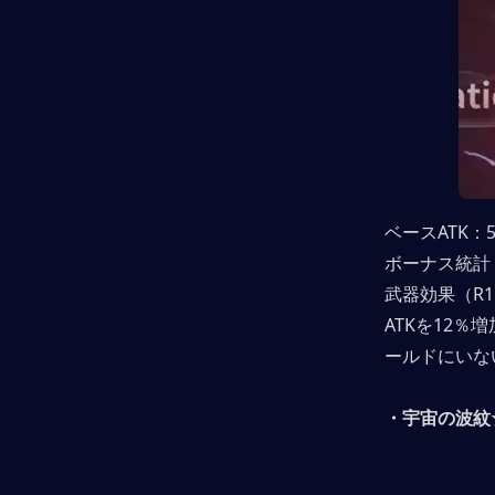
ベースATK：5
ボーナス統計
武器効果（R
ATKを12
ールドにいな
・宇宙の波紋