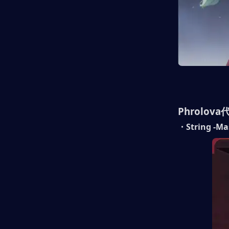
Phrolov
・String -