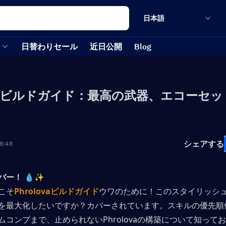
日本語
日替わりセール
近日公開
Blog
lovaビルドガイド：最高の武器、エコーセ
シェアする
8:48
バー！
💧✨ 
こそ
Phrolovaビルドガイド
ウワのために！このスタイリッシ
を最大化したいですか？カバーされています。スキルの優先順
ムコンプまで、止められないPhrolovaの構築について知って