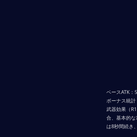
ベースATK：5
ボーナス統計：
武器効果（R
合、基本的な
は8秒間続き