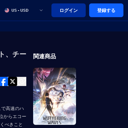
ログイン
登録する
US - USD
ット、チー
関連商品
ュで高速のハ
位からエコー
おくべきこと