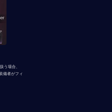
を扱う場合、
。装備者がフィ