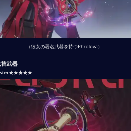
（彼女の署名武器を持つPhrolova）
a代替武器
Master★★★★★