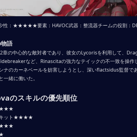
少性：★★★★★要素：HAVOC武器：整流器チームの役割：DP
aの物語
は第2章の中心的な敵対者であり、彼女のLycorisを利用して、Dragon 
he Tidebreakerなど、Rinascitaの強力なテイックの不一致を
ナのカーネベールを妨害しようとし、深いflactsidus監督
と一緒に働いた。
olovaのスキルの優先順位
★★★
キット★★★★
★★★
★