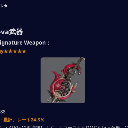
ル★
lova武器
Signature Weapon：
legy★★★★★
88
：
批評。レート24.3％
1）：ATKは12％増加します。エコースキルDMGを扱った後、1