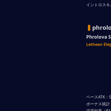
イントロスキ
▍
phro
Phrolova 
Lethean E
ベースATK：5
ボーナス統計
武器効果（R