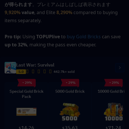
が得られます
。プレミアムはしばしば表示されます
9,920%
 value
, and Elite 
8,290%
compared to buying 
items separately.
Pro tip:
 Using 
TOPUPlive
 to 
buy Gold Bricks
 can save 
up to 32%
, making the pass even cheaper.
Last War: Survival
5.0
442.7k+ sold
- 29%
- 29%
- 29%
Special Gold Brick
5000 Gold Brick
10000 Gold Bric
Pack
14.26
35.63
71.24
$
$
$