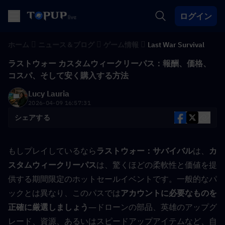
ログイン
ホーム
ニュース＆ブログ
ゲーム情報
Last War Survival
ラストウォー カスタムウィークリーパス：報酬、価格、
コスパ、そして安く購入する方法
Lucy Lauria
2026-04-09 16:57:31
シェアする
もしプレイしているなら
ラストウォー：サバイバル
は、
カ
スタムウィークリーパス
は、驚くほどの柔軟性と価値を提
供する期間限定のホットセールイベントです。一般的なパ
ックとは異なり、このパスでは
アカウントに必要なものを
正確に厳選しましょう
—ドローンの部品、英雄のアップグ
レード、資源、あるいはスピードアップアイテムなど、自