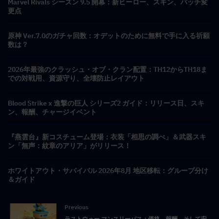
Marvel Rivals シーズン 9.5 開幕：新ヒーロー、スキン、パッチ変
更点
原神 Ver.7.0のガチャ回数：オデットのために無料で手に入る祈願
数は？
2026年最強のクラッシュ・オブ・クラン配置：TH12からTH18ま
での対戦用、資源守り、全壊防止レイアウト
Blood Strike x 進撃の巨人 シリーズ2 ガイド：リリース日、スキ
ン、報酬、チャージイベント
『燕雲台』新コスチューム登場：衣装「相思の調べ」＆武器スキ
ン「無声：紋章のアリア」がリリース！
ホワイトアウト・サバイバル 2026年8月 地区移転：グループ分け
＆ガイド
Previous
ラストウォー マンスリーパス：価格、報酬、そして安