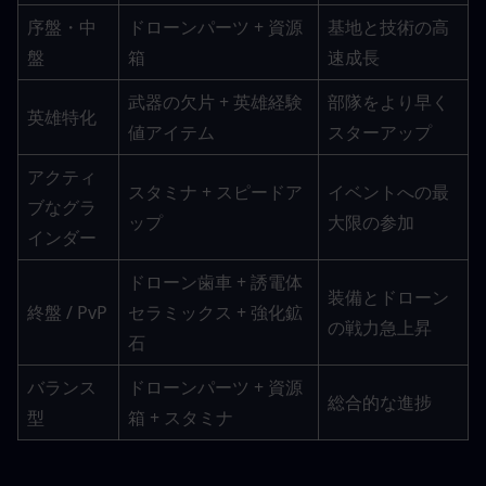
序盤・中
ドローンパーツ + 資源
基地と技術の高
盤
箱
速成長
武器の欠片 + 英雄経験
部隊をより早く
英雄特化
値アイテム
スターアップ
アクティ
スタミナ + スピードア
イベントへの最
ブなグラ
ップ
大限の参加
インダー
ドローン歯車 + 誘電体
装備とドローン
終盤 / PvP
セラミックス + 強化鉱
の戦力急上昇
石
バランス
ドローンパーツ + 資源
総合的な進捗
型
箱 + スタミナ