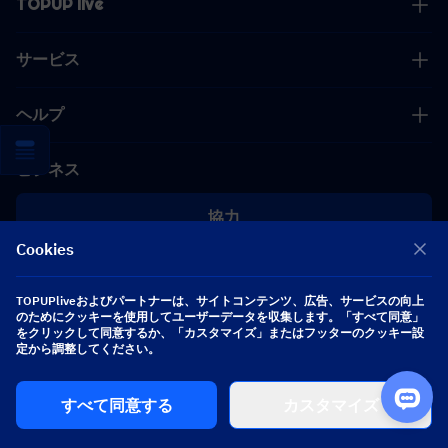
TOPUP live
サービス
ヘルプ
ビジネス
協力
Cookies
[email protected]
[email protected]
TOPUPliveおよびパートナーは、サイトコンテンツ、広告、サービスの向上
のためにクッキーを使用してユーザーデータを収集します。「すべて同意」
をクリックして同意するか、「カスタマイズ」またはフッターのクッキー設
フォローする
定から調整してください。
すべて同意する
カスタマイズ
Copyright 2026 SEA WHALE TECHNOLOGY PTE.LTD. All Rights Reserved.