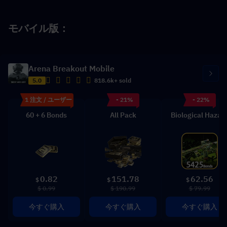
モバイル版：
Arena Breakout Mobile
5.0
818.6k+ sold
1 注文 / ユーザー
- 21%
- 22%
60 + 6 Bonds
All Pack
Biological Hazar
0.82
151.78
62.56
$
$
$
$ 0.99
$ 190.99
$ 79.99
今すぐ購入
今すぐ購入
今すぐ購入