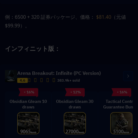
例：6500 + 320 証券パッケージ、価格：
 $81.40
（元値 
$99.99）。
インフィニット版：
Arena Breakout: Infinite (PC Version)
4.6
383.9k+ sold
- 16%
- 12%
- 16%
Obsidian Gleam 10
Obsidian Gleam 30
Tactical Control
draws
draws
Guarantee Bundl