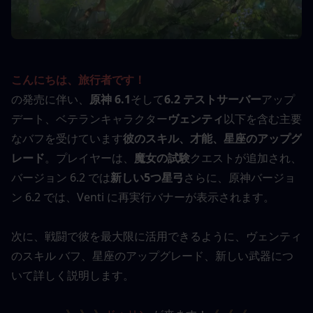
こんにちは、旅行者です！
の発売に伴い、
原神 6.1
そして
6.2 テストサーバー
アップ
デート、ベテランキャラクター
ヴェンティ
以下を含む主要
なバフを受けています
彼のスキル、才能、星座のアップグ
レード
。プレイヤーは、
魔女の試験
クエストが追加され、
バージョン 6.2 では
新しい5つ星弓
さらに、原神バージョ
ン 6.2 では、Venti に再実行バナーが表示されます。
次に、戦闘で彼を最大限に活用できるように、ヴェンティ
のスキル バフ、星座のアップグレード、新しい武器につ
いて詳しく説明します。