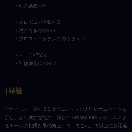
幻の葉巻×41
ボロボロの令状×15
汚れなき令状×23
フロストエッチングの令状 x 27
モーラ×753k
神秘強化鉱石×605
|結論
全体として、原神 6.2 はヴェンティの力強いカムバックを
示し、より強力な能力、新しい Arcane Rite システムによ
るチームの相乗効果の向上、そしてこれまで以上に多用途