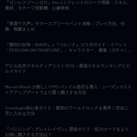
『ゼンレスゾーンゼロ』Ver.3.2 クレットのリーク情報：スキル、
素材、モチーフ音動機、心象映画
『燕雲十六声』サマースプリーイベント攻略：プレイ方法、任
務、報酬まとめ
『勝利の女神：NIKKE』×『ペルソナ』コラボガイド：イベント
「PERSONA ON FRONTLINE」、キャラクター、募集（ガチャ）
＆報酬まとめ
アヒル生存スキルティアリスト2026：最強スキルランキングとビ
ルドガイド
Marvel Rivals が新しい PYO バンドル形式を導入：シーズン 9.5 ス
トアアップデートでより賢く購入する方法
Growtopia初心者ガイド：最初のワールドロックを素早く安全に
手に入れる方法
『パニシング：グレイレイヴン』課金ガイド：虹のカードをより
お得に購入する方法は？