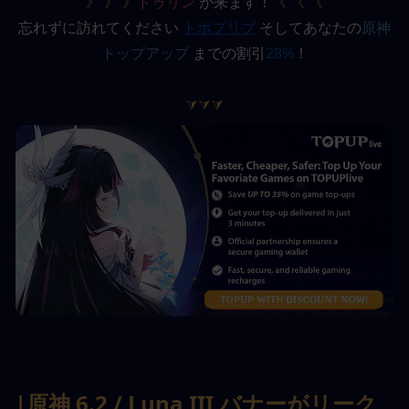
》 》 》
ドゥリン
 が来ます！
《 《 《
忘れずに訪れてください
トポプリブ
そしてあなたの
原神
トップアップ
 までの割引
28%
！
⮛⮛⮛
|原神 6.2 / Luna III バナーがリーク