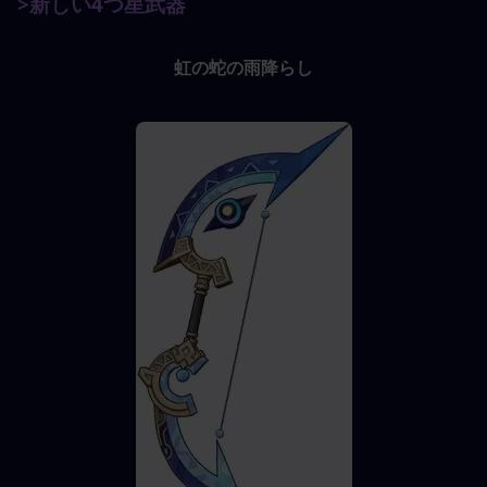
>新しい4つ星武器
虹の蛇の雨降らし