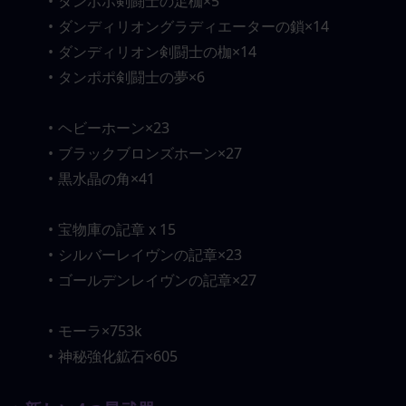
タンポポ剣闘士の足枷×5
ダンディリオングラディエーターの鎖×14
ダンディリオン剣闘士の枷×14
タンポポ剣闘士の夢×6
ヘビーホーン×23
ブラックブロンズホーン×27
黒水晶の角×41
宝物庫の記章 x 15
シルバーレイヴンの記章×23
ゴールデンレイヴンの記章×27
モーラ×753k
神秘強化鉱石×605