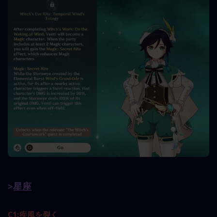
>星座
C1:
疾風を裂く